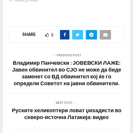
In "Македонија"
SHARE
0
PREVIOUS POST
Владимир Панчевски : ЈОВЕВСКИ ЛАЖЕ:
Јавен обвинител во СЈО не може да биде
заменет со ВД обвинител кој ќе го
определи Советот на јавни обвинители.
NEXT POST
Руските хеликоптери ловат џихадисти во
северо-источна Латакија: видео