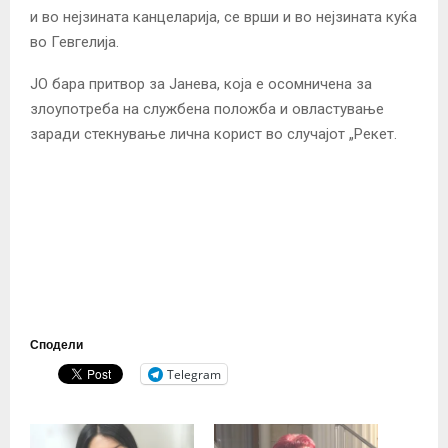
и во нејзината канцеларија, се врши и во нејзината куќа
во Гевгелија.
ЈО бара притвор за Јанева, која е осомничена за
злоупотреба на службена положба и овластување
заради стекнување лична корист во случајот „Рекет.
Сподели
Telegram