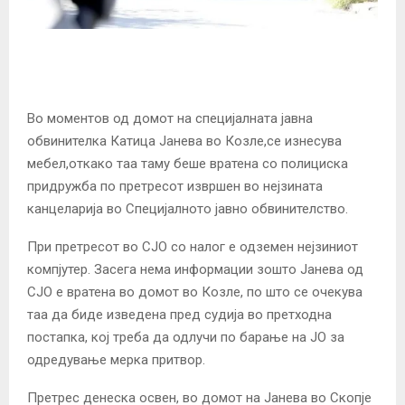
Во моментов од домот на специјалната јавна
обвинителка Катица Јанева во Козле,се изнесува
мебел,откако таа таму беше вратена со полициска
придружба по претресот извршен во нејзината
канцеларија во Специјалното јавно обвинителство.
При претресот во СЈО со налог е одземен нејзиниот
компјутер. Засега нема информации зошто Јанева од
СЈО е вратена во домот во Козле, по што се очекува
таа да биде изведена пред судија во претходна
постапка, кој треба да одлучи по барање на ЈО за
одредување мерка притвор.
Претрес денеска освен, во домот на Јанева во Скопје