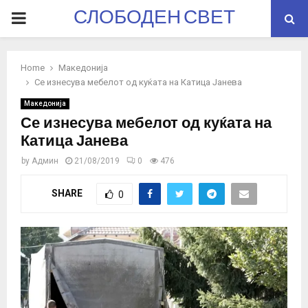
СЛОБОДЕН СВЕТ
PRIMARY
MENU
Home
Македонија
Се изнесува мебелот од куќата на Катица Јанева
Македонија
Се изнесува мебелот од куќата на
Катица Јанева
by
Админ
21/08/2019
0
476
SHARE
0