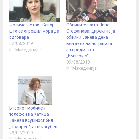
Фатиме Фетаи : Секој
Oбвинителката Лиле
што се огрешил мора да
Стефанова, директно ја
одговара
обвини Јанева дека
22/08/2019
влијаела на истрагата
In "Македонија"
за предметот
„Империја“,
09/08/2019
In "Македонија"
Вториот мобилен
телефон на Катица
Јанева всушност бил
„подарен“, а не изгубен
23/07/2019