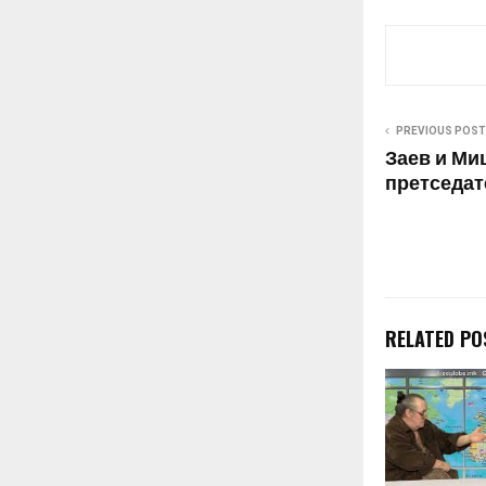
триесет годи
разделуваат 
религиска, ек
статусна, во 
и здравствена
триесет годи
PREVIOUS POST
Заев и Миц
претседат
RELATED PO