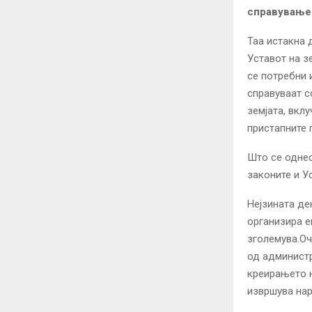
справување 
Таа истакна 
Уставот на з
се потребни 
справуваат с
земјата, вкл
пристапните 
Што се однес
законите и У
Нејзината де
организира е
зголемува.Оч
од администр
креирањето н
извршува нар