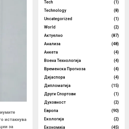
Tech
(1)
Technology
(8)
Uncategorized
(1)
World
(2)
Актуелно
(87)
Анализа
(48)
Анкета
(4)
Воена Технологија
(4)
Временска Прогноза
(4)
Дијаспора
(4)
Дипломатија
(15)
Други Спортови
(1)
Духовност
(2)
Европа
(90)
диумите
Екологија
(2)
то истакнува
ции за
Економија
(45)