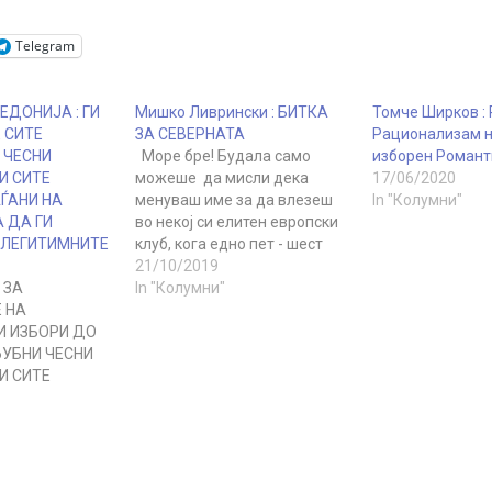
Telegram
ДОНИЈА : ГИ
Мишко Ливрински : БИТКА
Томче Ширков : 
 СИТЕ
ЗА СЕВЕРНАТА
Рационализам 
 ЧЕСНИ
Море бре! Будала само
изборен Роман
И СИТЕ
можеше да мисли дека
17/06/2020
ЃАНИ НА
менуваш име за да влезеш
In "Колумни"
 ДА ГИ
во некој си елитен европски
ЕЛЕГИТИМНИТЕ
клуб, кога едно пет - шест
години Брисел тврди дека
21/10/2019
 ЗА
нема проширување на
In "Колумни"
 НА
унијата. Втора работа е тоа
И ИЗБОРИ ДО
што така наречениот
УБНИ ЧЕСНИ
западен балкан (
И СИТЕ
Македонија, Албанија,
ЃАНИ НА
Србија, Косово, Црна Гора,
 Почитувани
Босна…
ри Македонци,
, Власи, Роми
ти, Веќе