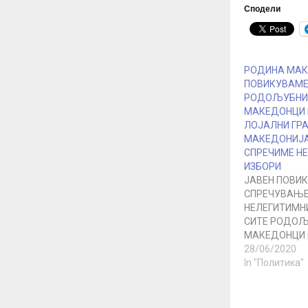
Сподели
РОДИНА МАКЕ
ПОВИКУВАМЕ
РОДОЉУБНИ
МАКЕДОНЦИ 
ЛОЈАЛНИ ГРА
МАКЕДОНИЈА
СПРЕЧИМЕ Н
ИЗБОРИ
ЈАВЕН ПОВИК
СПРЕЧУВАЊЕ
НЕЛЕГИТИМН
СИТЕ РОДОЉ
МАКЕДОНЦИ 
ЛОЈАЛНИ ГРА
28/06/2020
МАКЕДОНИЈА
In "Политика"
браќа и сест
Албанци, Срби
и сите остана