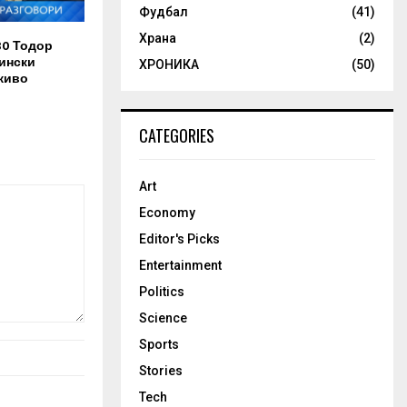
Фудбал
(41)
Храна
(2)
30 Тодор
ински
ХРОНИКА
(50)
живо
CATEGORIES
Art
Economy
Editor's Picks
Entertainment
Politics
Science
Sports
Stories
Tech