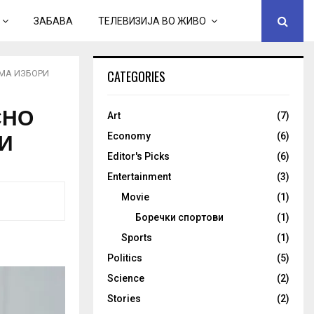
ЗАБАВА
ТЕЛЕВИЗИЈА ВО ЖИВО
CATEGORIES
ИМА ИЗБОРИ
СНО
Art
(7)
И
Economy
(6)
Editor's Picks
(6)
Entertainment
(3)
Movie
(1)
Боречки спортови
(1)
Sports
(1)
Politics
(5)
Science
(2)
Stories
(2)