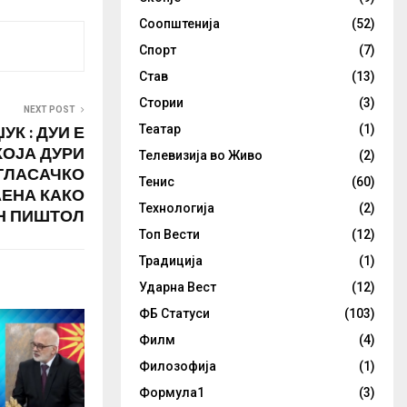
Соопштенија
(52)
Спорт
(7)
Став
(13)
Стории
(3)
NEXT POST
К : ДУИ Е
Театар
(1)
КОЈА ДУРИ
Телевизија во Живо
(2)
 ГЛАСАЧКО
Тенис
(60)
АЕНА КАКО
Технологија
(2)
Н ПИШТОЛ
Топ Вести
(12)
Традиција
(1)
Ударна Вест
(12)
ФБ Статуси
(103)
Филм
(4)
Филозофија
(1)
Формула1
(3)