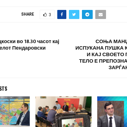
ни нѐ
по етничка,
SHARE
3
ономска,
последно време
 состојба, Веќе
ни…
коски во 18.30 часот кај
СОЊА МАНЏУ
елот Пендаровски
ИСПУКАНА ПУШКА 
И КАЈ СВОЕТО
ТЕЛО Е ПРЕПОЗН
ЗАРЃА
STS