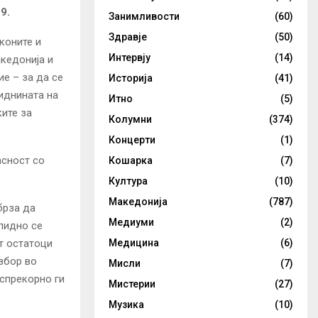
9.
Занимливости
(60)
Здравје
(50)
коните и
Интервју
(14)
кедонија и
е – за да се
Историја
(41)
иднината на
Итно
(5)
ките за
Колумни
(374)
Концерти
(1)
асност со
Кошарка
(7)
Култура
(10)
Македонија
(787)
брза да
Медиуми
(2)
пидно се
т остатоци
Медицина
(6)
збор во
Мисли
(7)
еспрекорно ги
Мистерии
(27)
Музика
(10)