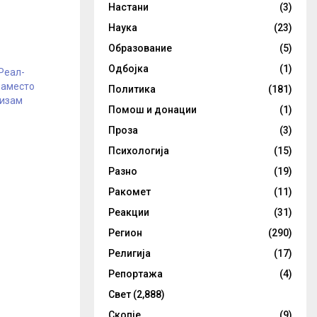
Настани
(3)
Наука
(23)
Образование
(5)
Одбојка
(1)
Реал-
наместо
Политика
(181)
тизам
Помош и донации
(1)
Проза
(3)
Психологија
(15)
Разно
(19)
Ракомет
(11)
Реакции
(31)
Регион
(290)
Религија
(17)
Репортажа
(4)
Свет
(2,888)
Скопје
(9)