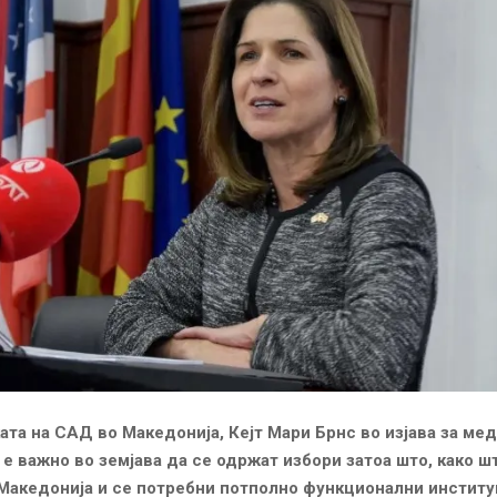
та на САД во Македонија, Кејт Мари Брнс во изјава за ме
 е важно во земјава да се одржат избори затоа што, како ш
Македонија и се потребни потполно функционални институ