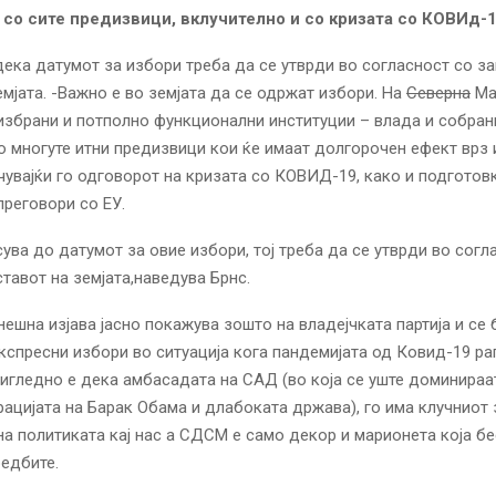
со сите предизвици, вклучително и со кризата со КОВИд-1
дека датумот за избори треба да се утврди во согласност со за
емјата. -Важно е во земјата да се одржат избори. На
Северна
Ма
избрани и потполно функционални институции – влада и собрани
о многуте итни предизвици кои ќе имаат долгорочен ефект врз 
учувајќи го одговорот на кризата со КОВИД-19, како и подготов
преговори со ЕУ.
ува до датумот за овие избори, тој треба да се утврди во согл
ставот на земјата,наведува Брнс.
нешна изјава јасно покажува зошто на владејчката партија и се 
кспресни избори во ситуација кога пандемијата од Ковид-19 ра
игледно е дека амбасадата на САД (во која се уште доминираа
ацијата на Барак Обама и длабоката држава), го има клучниот 
а политиката кај нас а СДСМ е само декор и марионета која б
едбите.