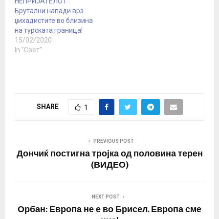
НЕПРИЈАТЕЛОТ :
Брутални напади врз
џихадистите во близина
на турската граница!
15/02/2020
In "Свет"
SHARE
1
PREVIOUS POST
Дончиќ постигна тројка од половина терен
(ВИДЕО)
NEXT POST
Орбан: Европа не е во Брисел. Европа сме