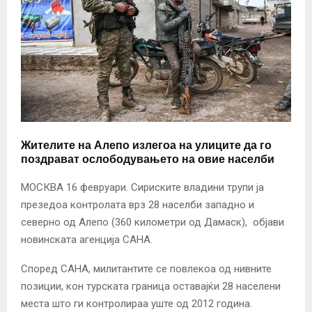
Жителите на Алепо излегоа на улиците да го
поздрават ослободувањето на овие населби
МОСКВА 16 февруари. Сириските владини трупи ја
презедоа контролата врз 28 населби западно и
северно од Алепо (360 километри од Дамаск), објави
новинската агенција САНА.
Според САНА, милитантите се повлекоа од нивните
позиции, кон турската граница оставајќи 28 населени
места што ги контролираа уште од 2012 година.