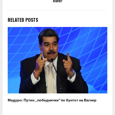
ние!
RELATED POSTS
Мадуро: Путин „победнички“ по бунтот на Вагнер
О
п