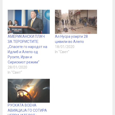
АМЕРИКАНСКИ ПЛАЧ
Ал Нусра усмрти 28
ЗА ТЕРОРИСТИТЕ:
цивили во Алепо
„Спасете го народот на
18/01/2020
Идлиб и Алепо од
In "Свет"
Русите, Иран и
Сирискиот режим“
28/01/2020
In "Свет"
РУСКАТА ВОЕНА
АВИАЦИЈА ГО СОТИРА