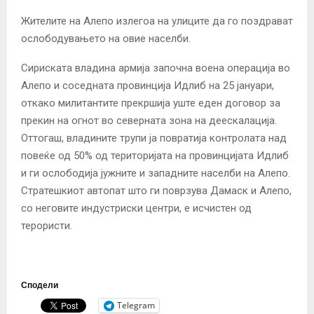
Жителите на Алепо излегоа на улиците да го поздрават
ослободувањето на овие населби.
Сириската владина армија започна воена операција во
Алепо и соседната провинција Идлиб на 25 јануари,
откако милитантите прекршија уште еден договор за
прекин на огнот во северната зона на деескалација.
Оттогаш, владините трупи ја повратија контролата над
повеќе од 50% од територијата на провинцијата Идлиб
и ги ослободија јужните и западните населби на Алепо.
Стратешкиот автопат што ги поврзува Дамаск и Алепо,
со неговите индустриски центри, е исчистен од
терористи.
Сподели
Telegram