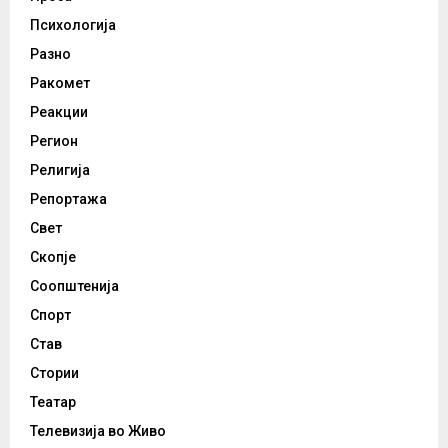
Психологија
Разно
Ракомет
Реакции
Регион
Религија
Репортажа
Свет
Скопје
Соопштенија
Спорт
Став
Стории
Театар
Телевизија во Живо