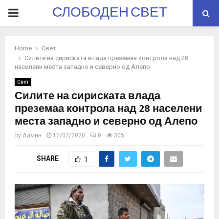
СЛОБОДЕН СВЕТ
PRIMARY
MENU
Home
Свет
Силите на сириската влада преземаа контрола над 28
населени места западно и северно од Алепо
Свет
Силите на сириската влада
преземаа контрола над 28 населени
места западно и северно од Алепо
by
Админ
17/02/2020
0
305
SHARE
1