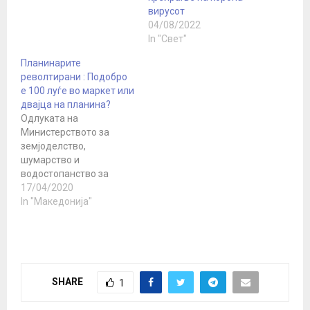
вирусот
04/08/2022
In "Свет"
Планинарите
револтирани : Подобро
е 100 луѓе во маркет или
двајца на планина?
Одлуката на
Министерството за
земјоделство,
шумарство и
водостопанство за
забрана за движење
17/04/2020
низ шума и шумско
In "Македонија"
земјиште која стартува
од денеска многу ги
изреволтира
планинарите и
љубителите на
SHARE
1
природата од
Македонија.