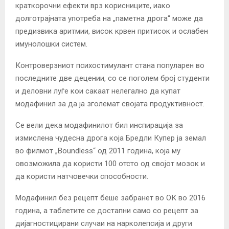
краткорочни ефекти врз корисниците, иако
долготрајната употреба на „паметна дрога“ може да
предизвика аритмии, висок крвен притисок и ослабен
имунолошки систем.
Контроверзниот психостимулант стана популарен во
последните две децении, со се поголем број студенти
и деловни луѓе кои сакаат нелегално да купат
модафинил за да ја зголемат својата продуктивност.
Се вели дека модафинилот бил инспирација за
измислена чудесна дрога која Бредли Купер ја земал
во филмот „Boundless“ од 2011 година, која му
овозможила да користи 100 отсто од својот мозок и
да користи натчовечки способности.
Модафинил без рецепт беше забранет во ОК во 2016
година, а таблетите се достапни само со рецепт за
дијагностицирани случаи на нарколепсија и други