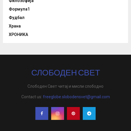
Филозофија
Формула1
Фудбал
Храна
ХРОНИКА
СЛОБОДЕН СВЕТ
Слободен Свет читај и мисли слободно
Contact us:
freeglobe.slobodensvet@gmail.com