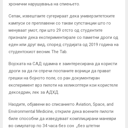
хронични нарушувања на спиењето.
Сепак, извештаите сугерираат дека универзитетските
кампуси се преплавени со такви супстанции што го
менуваат умот, при што 29 отсто од студентите
признале дека експериментирале со паметни дроги од
еден или друг вид, според студијата од 2019 година на
студентскиот весник The Tab.
Војската на САД одамна е заинтересирана да користи
дроги за да ги спречи поспаните војници да прават
грешки на бојното поле, со ран документиран
експеримент врз пилоти на хеликоптери кои користеле
декседрин, лек за АДХД.
Наодите, објавени во списанието Aviation, Space, and
Environmental Medicine, откриле дека воените пилоти
биле способни да изведуваат комплицирани маневри
во симулатор по 34 часа без сон „без штетни