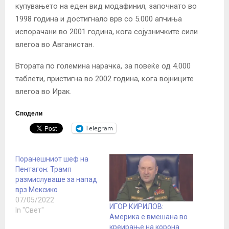
купувањето на еден вид модафинил, започнато во
1998 година и достигнало врв со 5.000 апчиња
испорачани во 2001 година, кога сојузничките сили
влегоа во Авганистан.
Втората по големина нарачка, за повеќе од 4.000
таблети, пристигна во 2002 година, кога војниците
влегоа во Ирак.
Сподели
Telegram
Поранешниот шеф на
Пентагон: Трамп
размислуваше за напад
врз Мексико
07/05/2022
ИГОР КИРИЛОВ:
In "Свет"
Америка е вмешана во
креирање на корона