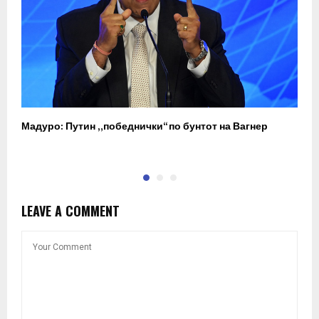
Мадуро: Путин „победнички“ по бунтот на Вагнер
О
п
LEAVE A COMMENT