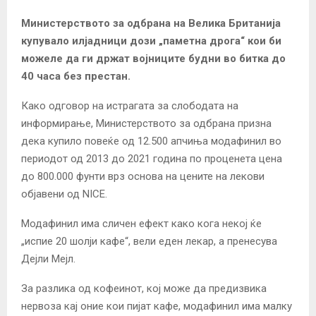
Министерството за одбрана на Велика Британија
купувало илјадници дози „паметна дрога“ кои би
можеле да ги држат војниците будни во битка до
40 часа без престан.
Како одговор на истрагата за слободата на
информирање, Министерството за одбрана призна
дека купило повеќе од 12.500 апчиња модафинил во
периодот од 2013 до 2021 година по проценета цена
до 800.000 фунти врз основа на цените на лекови
објавени од NICE.
Модафинил има сличен ефект како кога некој ќе
„испие 20 шолји кафе“, вели еден лекар, а пренесува
Дејли Мејл.
За разлика од кофеинот, кој може да предизвика
нервоза кај оние кои пијат кафе, модафинил има малку