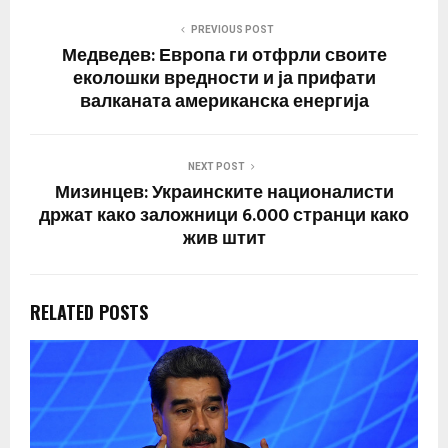
Планинарите се крајно
разочарани од оваа
PREVIOUS POST
одлука, која вообичнаео
Медведев: Европа ги отфрли своите
се спроведува во текот
еколошки вредности и ја прифати
на летните месеци кога
валканата американска енергија
температурите
достигнуваат…
NEXT POST
Мизинцев: Украинските националисти
држат како заложници 6.000 странци како
жив штит
RELATED POSTS