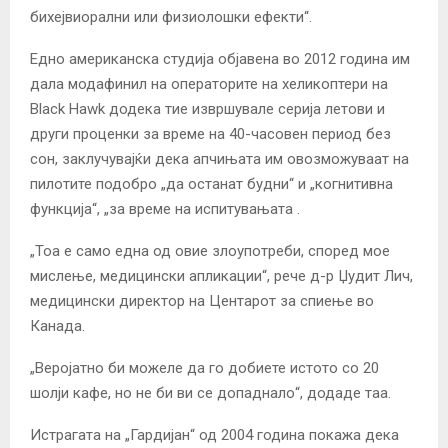
бихејвиорални или физиолошки ефекти“.
Едно американска студија објавена во 2012 година им
дала модафинил на операторите на хеликоптери на
Black Hawk додека тие извршувале серија летови и
други проценки за време на 40-часовен период без
сон, заклучувајќи дека апчињата им овозможуваат на
пилотите подобро „да останат будни“ и „когнитивна
функција“, „за време на испитувањата .
„Тоа е само една од овие злоупотреби, според мое
мислење, медицински апликации“, рече д-р Џудит Лич,
медицински директор на Центарот за спиење во
Канада.
„Веројатно би можеле да го добиете истото со 20
шолји кафе, но не би ви се допаднало“, додаде таа.
Истрагата на „Гардијан“ од 2004 година покажа дека