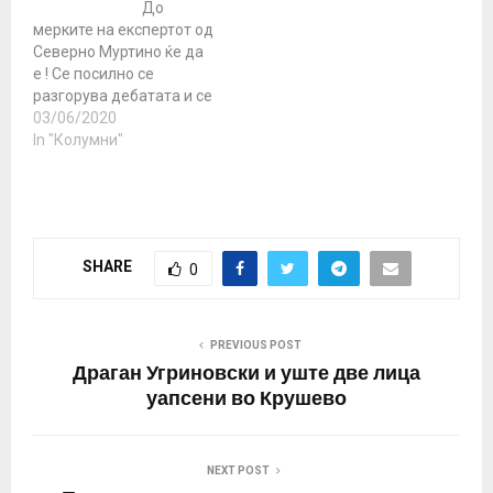
До
мерките на експертот од
Северно Муртино ќе да
е ! Се посилно се
разгорува дебатата и се
наметнуваат дилеми
03/06/2020
зошто Македонија сама,
In "Колумни"
има два пати повеќе
заболени од цел Балкан
заедно?! Расправата е…
SHARE
0
PREVIOUS POST
Драган Угриновски и уште две лица
уапсени во Крушево
NEXT POST