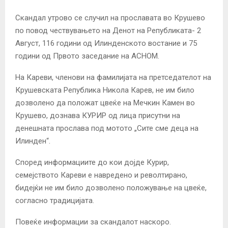
Скандал утрово се случил на прославата во Крушево
по повод чествувањето на Денот на Републиката- 2
Август, 116 години од Илинденското востание и 75
години од Првото заседание на АСНОМ.
На Кареви, членови на фамилијата на претседателот на
Крушевската Република Никола Карев, не им било
дозволено да положат цвеќе на Мечкин Камен во
Крушево, дознава КУРИР од лица присутни на
денешната прослава под мотото „Сите сме деца на
Илинден“.
Според информациите до кои дојде Курир,
семејството Кареви е навредено и револтирано,
бидејќи не им било дозволено положување на цвеќе,
согласно традицијата.
Повеќе информации за скандалот наскоро.