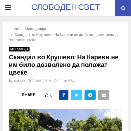
СЛОБОДЕН СВЕТ
PRIMARY
MENU
Home
Македонија
Скандал во Крушево: На Кареви не им било дозволено да
положат цвеќе
Македонија
Скандал во Крушево: На Кареви не
им било дозволено да положат
цвеќе
by
Админ
02/08/2019
0
574
SHARE
0