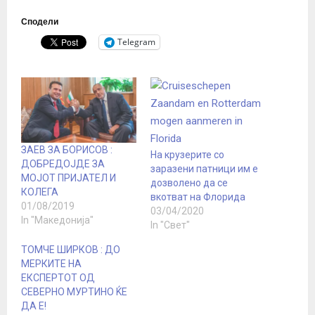
Сподели
Telegram
ЗАЕВ ЗА БОРИСОВ :
На крузерите со
ДОБРЕДОЈДЕ ЗА
заразени патници им е
МОЈОТ ПРИЈАТЕЛ И
дозволено да се
КОЛЕГА
вкотват на Флорида
01/08/2019
03/04/2020
In "Македонија"
In "Свет"
ТОМЧЕ ШИРКОВ : ДО
МЕРКИТЕ НА
ЕКСПЕРТОТ ОД
СЕВЕРНО МУРТИНО ЌЕ
ДА Е!