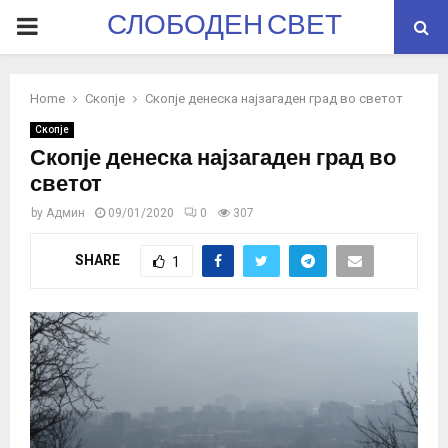
СЛОБОДЕН СВЕТ
PRIMARY
MENU
Home
Скопје
Скопје денеска најзагаден град во светот
Скопје
Скопје денеска најзагаден град во
светот
by
Админ
09/01/2020
0
307
SHARE
1