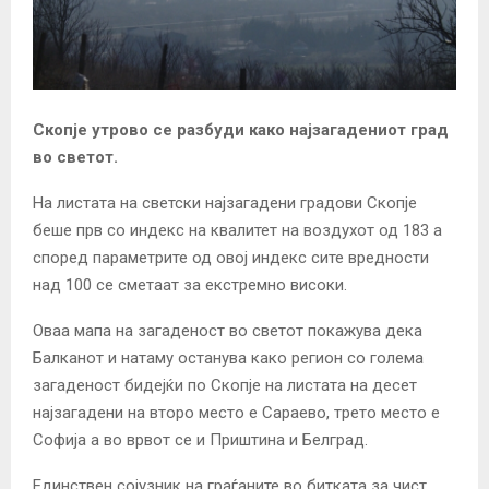
Скопје утрово се разбуди како најзагадениот град
во светот.
На листата на светски најзагадени градови Скопје
беше прв со индекс на квалитет на воздухот од 183 а
според параметрите од овој индекс сите вредности
над 100 се сметаат за екстремно високи.
Оваа мапа на загаденост во светот покажува дека
Балканот и натаму останува како регион со голема
загаденост бидејќи по Скопје на листата на десет
најзагадени на второ место е Сараево, трето место е
Софија а во врвот се и Приштина и Белград.
Единствен сојузник на граѓаните во битката за чист