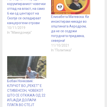
корумпираниот човечки
отпад на власт, на само
6 км од центарот на
Елизабета Матевска: Ќе
Скопје се складираат
инсистирам никаде во
канцерогени отрови
општината Аеродром,
10/11/2019
да не се содржи
In "Македонија"
погрдната придавка,
северна!
11/10/2021
In "Политика"
Бобан Нонковиќ :
КЛУЧОТ ВО „РЕКЕТ“ Е
СТИВЕНСОН, ЧОВЕКОТ
ШТО СЕ ОТКАЖА ОД 22
ИЛЈАДИ ДОЛАРИ
ПЛАТА ВО СТЕЈТ