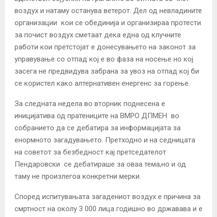
воздух и натаму останува ветерот. Дел од невладините
организации кои се обединија и организираа протести
за почист воздух сметаат дека една од клучните
работи кои претстојат е донесувањето на законот за
управување со отпад кој е во фаза на носење но кој
засега не предвидува забрана за увоз на отпад кој би
се користел како алтернативен енергенс за горење.
За следната недела во вторник поднесена е
иницијатива од пратениците на ВМРО ДПМЕН во
собранието да се дебатира за информацијата за
енормното загадувањето. Претходно и на седницата
на советот за безбедност кај претседателот
Пендаровски се дебатираше за оваа тема,но и од
таму не произлегоа конкретни мерки.
Според испитувањата загадениот воздух е причина за
смртност на околу 3 000 лица годишно во државава и е