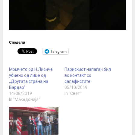
Сподели
Telegram
Момчето од Н.Лисиче
Парискиот напаѓач бил
убиено од лице од
во контакт со
,,Другата страна на
салафистите
Вардар”
05/10/2019
14/08/2019
In "Свет"
In "Македонија"