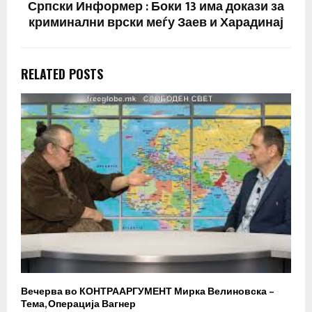
Српски Информер : Боки 13 има докази за
криминални врски меѓу Заев и Харадинај
RELATED POSTS
Вечерва во КОНТРААРГУМЕНТ Мирка Велиновска –
Р
Тема, Операција Вагнер