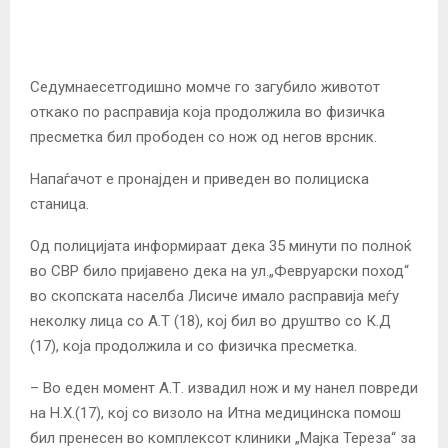
Седумнаесетгодишно момче го загубило животот
откако по расправија која продолжила во физичка
пресметка бил прободен со нож од негов врсник.
Напаѓачот е пронајден и приведен во полициска
станица.
Од полицијата информираат дека 35 минути по полноќ
во СВР било пријавено дека на ул.„Февруарски поход“
во скопската населба Лисиче имало расправија меѓу
неколку лица со А.Т (18), кој бил во друштво со К.Д
(17), која продолжила и со физичка пресметка.
– Во еден момент А.Т. извадил нож и му нанел повреди
на Н.Х.(17), кој со визоло на Итна медицинска помош
бил пренесен во комплексот клиники „Мајка Тереза“ за