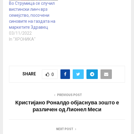
Во Струмица се случил
вистински линч врз
семејство, посочени
синовите на газдата на
маркетите Здравец
03/11/2022
In "ХРОНИКА"
SHARE
0
PREVIOUS POST
Кристијано Роналдо објаснува зошто е
различен од Лионел Меси
NEXT POST