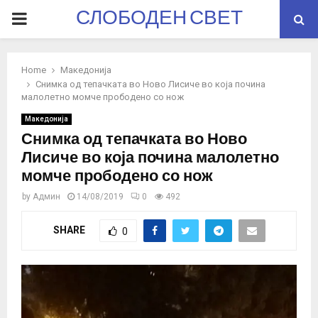
СЛОБОДЕН СВЕТ
PRIMARY
MENU
Home
Македонија
Снимка од тепачката во Ново Лисиче во која почина
малолетно момче прободено со нож
Македонија
Снимка од тепачката во Ново
Лисиче во која почина малолетно
момче прободено со нож
by
Админ
14/08/2019
0
492
SHARE
0