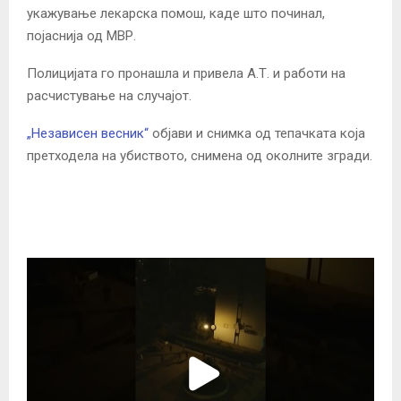
укажување лекарска помош, каде што починал,
појаснија од МВР.
Полицијата го пронашла и привела А.Т. и работи на
расчистување на случајот.
„Независен весник“
објави и снимка од тепачката која
претходела на убиството, снимена од околните згради.