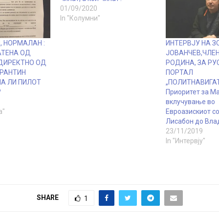
01/09/2020
In "Колумни"
, НОРМАЛАН :
ИНТЕРВЈУ НА З
АТЕНА ОД
ЈОВАНЧЕВ,ЧЛЕН
 ДИРЕКТНО ОД
РОДИНА, ЗА РУ
РАНТИН
ПОРТАЛ
А ЛИ ПИЛОТ
„ПОЛИТНАВИГАТ
?
Приоритет за Ма
вклучување во
а"
Евроазискиот со
Лисабон до Вла
23/11/2019
In "Интервју"
SHARE
1