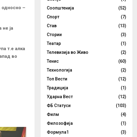
а односно –
Соопштенија
(52)
Спорт
(7)
Став
(13)
 не ја
Стории
(3)
Театар
(1)
па т.е алка
Телевизија во Живо
(2)
Напад во
Тенис
(60)
Технологија
(2)
Топ Вести
(12)
Традиција
(1)
Ударна Вест
(12)
ФБ Статуси
(103)
Филм
(4)
Филозофија
(1)
Формула1
(3)