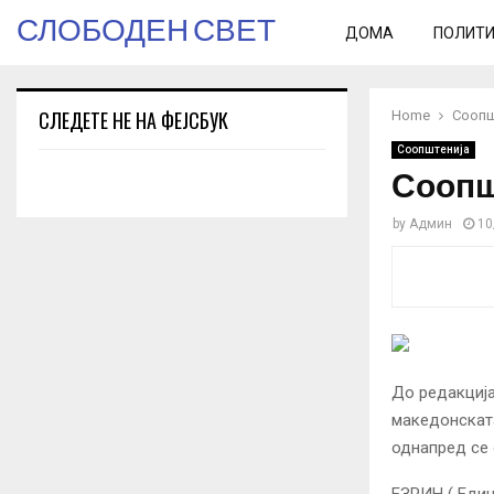
СЛОБОДЕН СВЕТ
ДОМА
ПОЛИТ
СЛЕДЕТЕ НЕ НА ФЕЈСБУК
Home
Соопш
Соопштенија
Соопшт
by
Админ
10
До редакција
македонската
однапред се 
ЕЗРИН ( Един