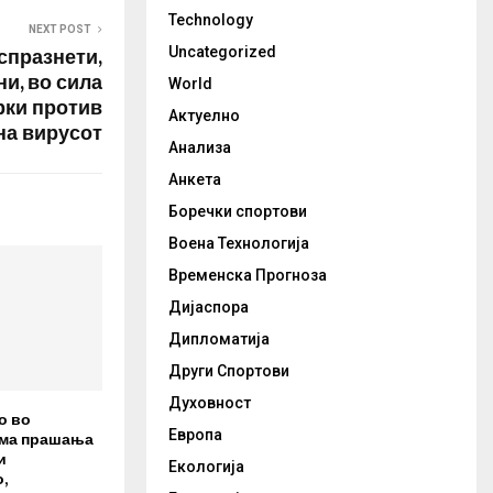
Technology
NEXT POST
спразнети,
Uncategorized
и, во сила
World
рки против
Актуелно
на вирусот
Анализа
Анкета
Боречки спортови
Воена Технологија
Временска Прогноза
Дијаспора
Дипломатија
Други Спортови
Духовност
о во
Европа
има прашања
и
Екологија
,