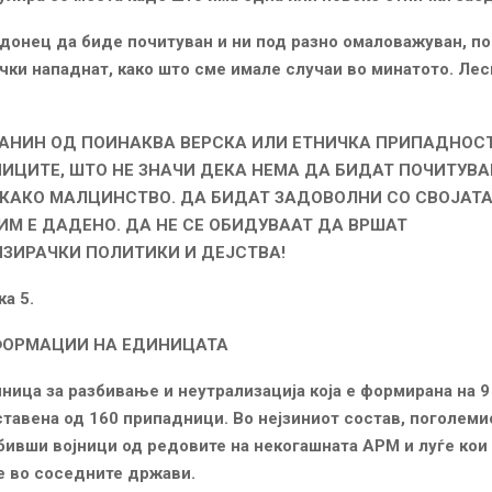
онец да биде почитуван и ни под разно омаловажуван, по
чки нападнат, како што сме имале случаи во минатото. Лес
ЃАНИН ОД ПОИНАКВА ВЕРСКА ИЛИ ЕТНИЧКА ПРИПАДНОСТ
НИЦИТЕ, ШТО НЕ ЗНАЧИ ДЕКА НЕМА ДА БИДАТ ПОЧИТУВ
КАКО МАЛЦИНСТВО. ДА БИДАТ ЗАДОВОЛНИ СО СВОЈАТ
ИМ Е ДАДЕНО. ДА НЕ СЕ ОБИДУВААТ ДА ВРШАТ
ЗИРАЧКИ ПОЛИТИКИ И ДЕЈСТВА!
5.
ФОРМАЦИИ НА ЕДИНИЦАТА
ница за разбивање и неутрализација која е формирана на 9
ставена од 160 припадници. Во нејзиниот состав, поголемио
бивши војници од редовите на некогашната АРМ и луѓе кои
е во соседните држави.