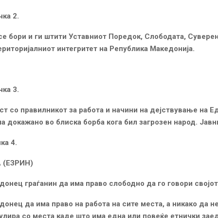
 2.
се бори и ги штити Уставниот Поредок, Слободата, Суверен
ериторијалниот интегритет на Република Македонија.
 3.
ст со правилникот за работа и начини на дејствување на Е
ма докажано во блиска борба кога бил загрозен народ. Јавн
 4.
 (ЕЗРИН)
онец граѓанин да има право слободно да го говори својот 
онец да има право на работа на сите места, а никако да н
улира со места каде што има една или повеќе етнички зае