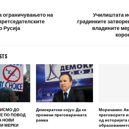
а ограничувањето на
Училиштата и
 претседателските
градинките затворен
о Русија
владините ме
коро
STS
ПИСМО ДО
Демократски сојуз: Да се
Морачанин: Ак
Е ПО ПОВОД
промени преговарачката
преговорите 
А НОВИ
рамка
од историјата 
И МЕРКИ
образованието