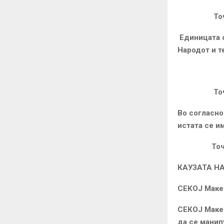
Точка
Единицата 
Народот и т
Точка
Во согласно
истата се и
Точка
КАУЗАТА НА
СЕКОЈ Макед
СЕКОЈ Макед
да се манип