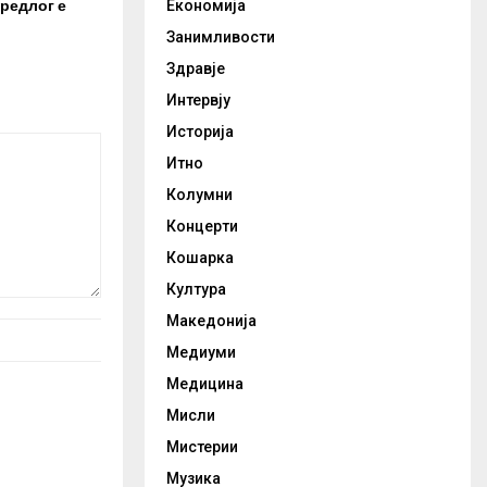
редлог е
Економија
Занимливости
Здравје
Интервју
Историја
Итно
Колумни
Концерти
Кошарка
Култура
Македонија
Медиуми
Медицина
Мисли
Мистерии
Музика