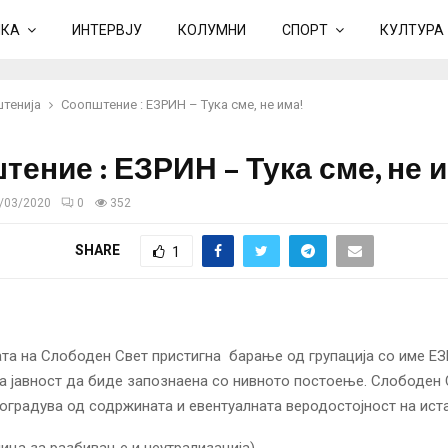
ИКА
ИНТЕРВЈУ
КОЛУМНИ
СПОРТ
КУЛТУРА
тенија
Соопштение : ЕЗРИН – Тука сме, не има!
ение : ЕЗРИН – Тука сме, не и
/03/2020
0
352
SHARE
1
та на Слободен Свет пристигна барање од групација со име Е
 јавност да биде запознаена со нивното постоење. Слободен 
оградува од содржината и евентуалната веродостојност на иста
ица за разбивање и неутрализација).