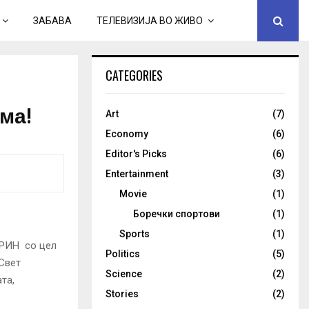
ЗАБАВА
ТЕЛЕВИЗИЈА ВО ЖИВО
CATEGORIES
ма!
Art
(7)
Economy
(6)
Editor's Picks
(6)
Entertainment
(3)
Movie
(1)
Боречки спортови
(1)
Sports
(1)
ЗРИН со цел
Politics
(5)
Свет
Science
(2)
та,
Stories
(2)