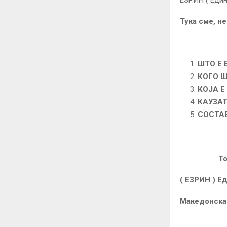
Тука сме, н
ШТО Е 
КОГО 
КОЈА Е
КАУЗАТ
СОСТА
Точка
( ЕЗРИН ) Е
Македонска