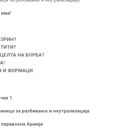
е има!
ЕЗРИН?
ШТИТИ?
 ЦЕЛТА НА БОРБА?
А!
В И ФОРМАЦИ
 1.
диница за разбивање и неутрализација
 паравоена Армија