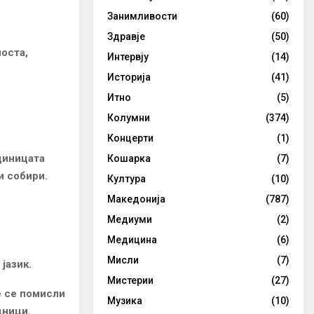
Занимливости
(60)
Здравје
(50)
оста,
Интервју
(14)
Историја
(41)
Итно
(5)
Колумни
(374)
Концерти
(1)
диницата
Кошарка
(7)
и собири.
Култура
(10)
Македонија
(787)
Медиуми
(2)
Медицина
(6)
Мисли
(7)
јазик.
Мистерии
(27)
е се помисли
Музика
(10)
дници.