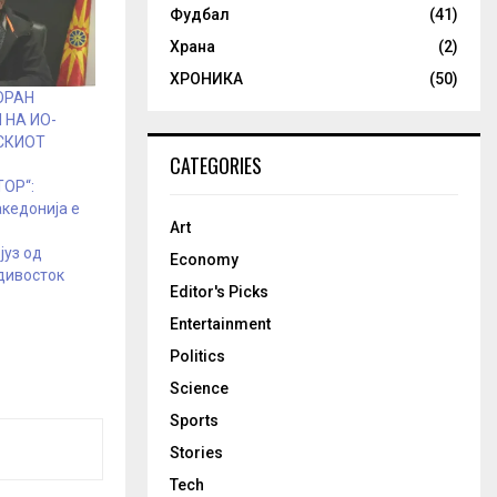
Фудбал
(41)
Храна
(2)
ХРОНИКА
(50)
ОРАН
 НА ИО-
СКИОТ
CATEGORIES
ОР“:
кедонија е
Art
јуз од
Economy
дивосток
Editor's Picks
Entertainment
Politics
Science
Sports
Stories
Tech