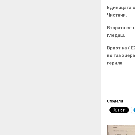
Единицата с
Чистачи.
Втората се 
гледаш.
Врвот на ( 
во таа хиер
герила.
Сподели