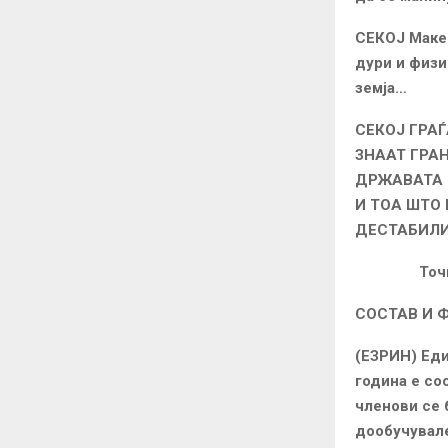
СЕКОЈ Макед
дури и физи
земја…
СЕКОЈ ГРА
ЗНААТ ГРА
ДРЖАВАТА 
И ТОА ШТО 
ДЕСТАБИЛИ
Точка 
СОСТАВ И 
(ЕЗРИН) Еди
година е со
членови се 
дообучувал