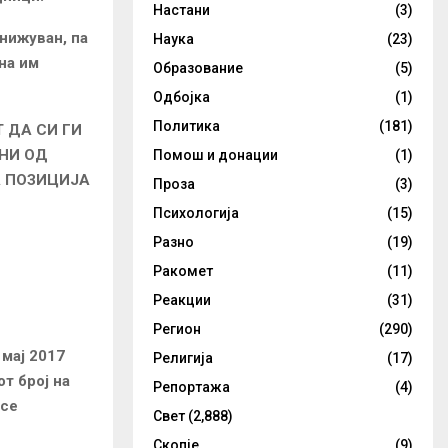
Настани
(3)
нижуван, па
Наука
(23)
на им
Образование
(5)
Одбојка
(1)
Политика
(181)
 ДА СИ ГИ
АНИ ОД
Помош и донации
(1)
А ПОЗИЦИЈА
Проза
(3)
Психологија
(15)
Разно
(19)
Ракомет
(11)
Реакции
(31)
Регион
(290)
 мај 2017
Религија
(17)
т број на
Репортажа
(4)
 се
Свет
(2,888)
Скопје
(9)