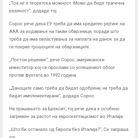
„Тоа не е теоретска можност. Може да биде трагична
реалност“, додаде тој.
Сорос рече дека ЕУ треба да има кредитен рејтинг на
ААА за издавање на такви обврзници, поради што
треба да има овластувања за наплата на данок за да
ги покрие трошоците на обврзниците.
„Постои решение“, рече Сорос, американски
инвеститор кој се прослави со успешениот облог
против фунтата во 1992 година.
„Даноците само треба да бидат одобрени; не треба да
бидат имплементирани“, додаде Сорос.
На прашањето за Брексит, тој рече дека е особено
загрижен за растот на евроскептицизмот во Италија.
„Што би останало од Европа без Италија?“, Се запраша
тој.