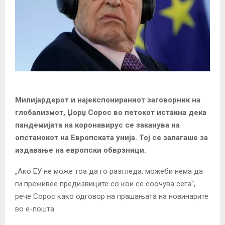
Милијардерот и најекспонираниот заговорник на
глобализмот, Џорџ Сорос во петокот истакна дека
пандемијата на коронавирус се заканува на
опстанокот на Европската унија. Тој се залагаше за
издавање на европски обврзници.
„Ако ЕУ не може тоа да го разгледа, можеби нема да
ги преживее предизвиците со кои се соочува сега“,
рече Сорос како одговор на прашањата на новинарите
во е-пошта.