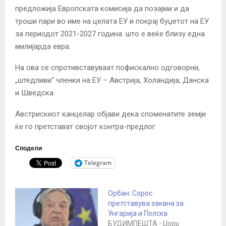
предложија Европската комисија да позајми и да
троши пари во име на целата ЕУ и покрај буџетот на ЕУ
за периодот 2021-2027 година. што е веќе близу една
милијарда евра.
На ова се спротивставуваат пофискално одговорни,
„штедливи“ членки на ЕУ – Австрија, Холандија, Данска
и Шведска.
Австрискиот канцелар објави дека споменатите земји
ќе го претстават својот контра-предлог.
Сподели
Telegram
Орбан: Сорос
претставува закана за
Унгарија и Полска
БУДИМПЕШТА - Џорџ