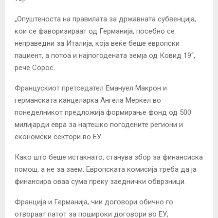
„Опуштеноста на правилата за државната субвенција,
кои се фаворизираат од Германија, посебно се
неправедни за Италија, која веќе беше европски
пациент, а потоа и најпогодената земја од Ковид 19“,
рече Сорос.
Францускиот претседател Емануел Макрон и
германската канцеларка Ангела Меркел во
понеделникот предложија формирање фонд од 500
милијарди евра за најтешко погодените региони и
економски сектори во ЕУ.
Како што беше истакнато, станува збор за финансиска
помош, а не за заем. Европската комисија треба да ја
финансира оваа сума преку заеднички обврзници.
Франција и Германија, чии договори обично го
отвораат патот за пошироки договори во ЕУ,