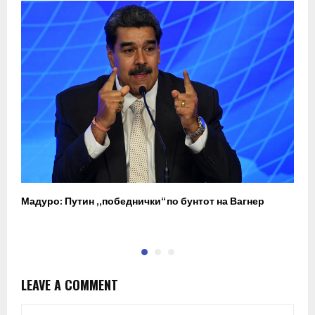
Мадуро: Путин „победнички“ по бунтот на Вагнер
О
п
LEAVE A COMMENT