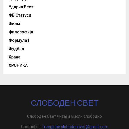
Ударна Вест
ФБ Статуси
Филм
Филозофија
Формула1
Фудбал
Храна
ХРОНИКА
СЛОБОДЕН СВЕТ
Слободен Свет читај и мисли слободно
Contact us:
freeglobe.slobodensvet@gmail.com