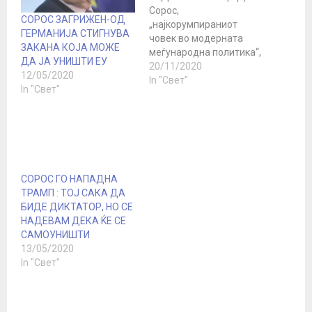
Сорос,
СОРОС ЗАГРИЖЕН-ОД
„најкорумпираниот
ГЕРМАНИЈА СТИГНУВА
човек во модерната
ЗАКАНА КОЈА МОЖЕ
меѓународна политика“,
ДА ЈА УНИШТИ ЕУ
претставува закана за
20/11/2020
12/05/2020
Унгарија и Полска,
In "Свет"
In "Свет"
оцени денеска
унгарскиот премиер
Виктор Орбан. Во
интервју за
националното радио
„Кошут“, тој рече дека
Сорос, американски
СОРОС ГО НАПАДНА
финансиер со унгарско
ТРАМП : ТОЈ САКА ДА
потекло, „имал многу
БИДЕ ДИКТАТОР, НО СЕ
политичари на неговиот
НАДЕВАМ ДЕКА ЌЕ СЕ
платен список“ и дека
САМОУНИШТИ
„силата на корупцијата…
13/05/2020
In "Свет"