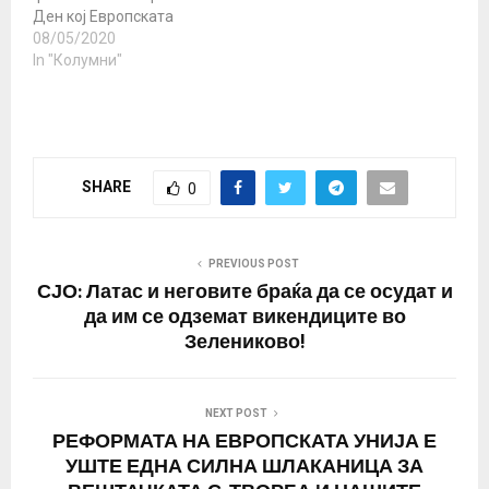
Ден кој Европската
унија си го украде како
08/05/2020
свој ден и од ден на
In "Колумни"
победа на фашизмот го
прогласи како ден на ЕУ,
се со една цел да ја
избрише историјата и
сопствениот страм дека
SHARE
0
цела…
PREVIOUS POST
СЈО: Латас и неговите браќа да се осудат и
да им се одземат викендиците во
Зелениково!
NEXT POST
РЕФОРМАТА НА ЕВРОПСКАТА УНИЈА Е
УШТЕ ЕДНА СИЛНА ШЛАКАНИЦА ЗА