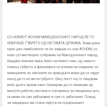
СО НОВИОТ АСНОМ МАКЕДОНСКИОТ НАРОД ЌЕ ГО
ИЗБРИШЕ ЃУБРЕТО ОД НЕГОВАТА ДРЖАВА. Знам дека
еден ден симболично се ќе заврши со нов АСНОМ, со
ново уставотворно собрание на Македонскиот народ,
бидејќи неможе вака, веќе системот гние, од самото
гниење ѓубрето и фекалијата се излева на површна, по
принципите на законите на природата мора да се најде
некој да го исчисти ѓубрето. Овој текст кој го пишувам
веќе долго време како планирам да го напишам од
многуте работи, настани и случувања за пишување што
ги имам па сум заборавил и сум го забаталил. Повод
за пишување ми стана смртта на поранешниот