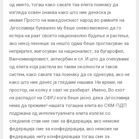
од името, тогаш како сакате таа елита поинаку да
изгледа освен онаква како што ние денеска ја
имаме.Просто на македонскиот народ во рамките на
Југославија буквално му беше оневозможено да го
истера на раат своето национаолно будење и растење,
ако некој пекнеше за нешто одма беше прогласуван за
непријател, жигосуван за националист, за бугарофил,
Ванчомихајловист, антисрбин и сл. И што да очекуваме
од елита која растела во такви околности и таков
систем, како сакате таа поинаку да се однесува, ако не
како што ние денес ја гледаме нашава. Ни време, ни
простор, ни колку е саат не разбират. Имено, Во ехот
на распадот на СФРЈ кога беше јасно дека Југославија
нема да преживе! нашата тогашна елита во СКМ-ПДП
подржана од интелектуалната елита излезе со
следниов став ние сме за федерација, ако неможе
федерација сме за конфедерација, ако неможе ни
федерација, ниту конфедерација тогаш сме за