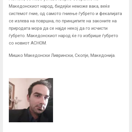
Македонскиот народ, бидејќи неможе вака, веќе
системот гние, од самото гниење ѓубрето и фекалијата
се излева на површна, по принципите на законите на
природата мора да се најде некој да го исчисти
ѓубрето. Македонскиот народ ќе го избрише ѓубрето
со новиот АСНОМ.
Мишко Македонски Ливрински, Скопје, Македонија.