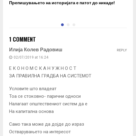
Препишувањето на историјата е патот до никаде!
З
1 COMMENT
Илија Колев Радовиш
REPLY
02/07/2019 at 16:24
Е К О Н О М С К А Н У Ж Н О С Т
ЗА ПРАВИЛНА ГРАДБА НА СИСТЕМОТ
Условите што владеат
Тоа се стоковно- парични односи
Налагаат општествениот систем да е
На капитална основа
Само така може да дојде до израз
Остварувањето на интересот