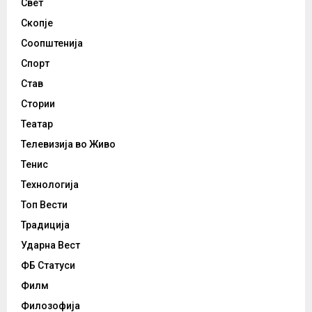
Свет
Скопје
Соопштенија
Спорт
Став
Стории
Театар
Телевизија во Живо
Тенис
Технологија
Топ Вести
Традиција
Ударна Вест
ФБ Статуси
Филм
Филозофија