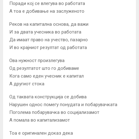
Поради кој се влегува во работата
А тоа е добивање на заслуженото
Реков на капитална основа, да важи
И за двата учесника во работата
Да имаат право на учество, пазарно
И во крајниот резултат од работата
Ова нужност произлегува
Од резултатот што го добиваме
Кога само еден учесник е капитал
А другиот стока
Од таквата конструкција се добива
Нарушен однос помегу понудата и побарувачката
Поголема побарувачка во социјализамот
А помала во капитализамот
Тоа е оригинален доказ дека