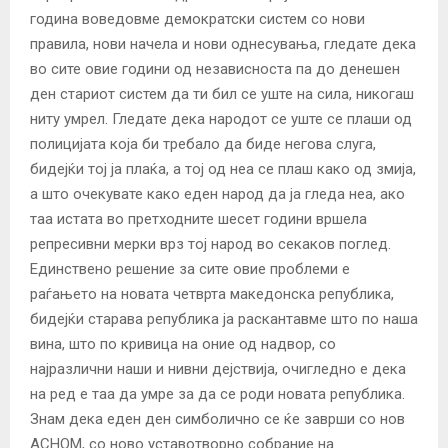
година воведовме демократски систем со нови
правила, нови начела и нови однесувања, гледате дека
во сите овие години од независноста па до денешен
ден стариот систем да ти бил се уште на сила, никогаш
ниту умрел. Гледате дека народот се уште се плаши од
полицијата која би требало да биде негова слуга,
бидејќи тој ја плаќа, а тој од неа се плаш како од змија,
а што очекувате како еден народ да ја гледа неа, ако
таа истата во претходните шесет години вршела
репресивни мерки врз тој народ во секаков поглед.
Единствено решение за сите овие проблеми е
раѓањето на новата четврта македонска република,
бидејќи старава република ја раскантавме што по наша
вина, што по кривица на оние од надвор, со
најразлични наши и нивни дејствија, очигледно е дека
на ред е таа да умре за да се роди новата република.
Знам дека еден ден симболично се ќе заврши со нов
АСНОМ, со ново уставотворно собрание на