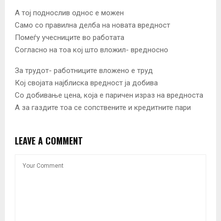
А тој поднослив однос е можен
Само со правилна делба на новата вредност
Помеѓу учесниците во работата
Согласно на тоа кој што вложил- вредносно
За трудот- работниците вложено е труд
Кој својата најблиска вредност ја добива
Со добивање цена, која е паричен израз на вредноста
А за газдите тоа се сопствените и кредитните пари
LEAVE A COMMENT