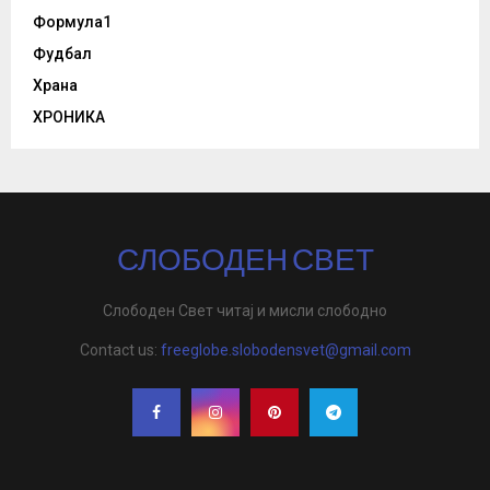
Формула1
Фудбал
Храна
ХРОНИКА
СЛОБОДЕН СВЕТ
Слободен Свет читај и мисли слободно
Contact us:
freeglobe.slobodensvet@gmail.com