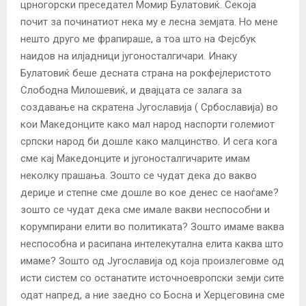
црногорски преседател Момир Булатовиќ. Секоја
почит за починатиот нека му е лесна земјата. Но мене
нешто друго ме фрапираше, а тоа што на Фејсбук
наидов на илјадници југоносталгичари. Инаку
Булатовиќ беше десната страна на рокфејлеристото
Слободна Милошевиќ, и двајцата се залага за
создавање на скратена Југославија ( Србославија) во
кои Македонците како мал народ наспорти големиот
српски народ би дошле како малцинство. И сега кога
сме кај Македонците и југоносталгичарите имам
неколку прашања. Зошто се чудат дека до вакво
дериџе и степне сме дошле во кое денес се наоѓаме?
зошто се чудат дека сме имале вакви неспособни и
корумпирани елити во политиката? Зошто имаме ваква
неспособна и расипана интелекутална елита каква што
имаме? Зошто од Југославија од која произлеговме од
исти систем со останатите источноевропски земји сите
одат напред, а ние заедно со Босна и Херцеговина сме