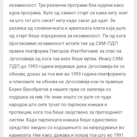
независност. Три различни програми беа нудени како
една програма. Уште од самиот старт си кажа ниту знат
за што се! што сакат! ниту каде сакат да одат. За
разлика од словенечката и хрватската елита која уште
од старт беше определена за независност. Па од кога
прогласивме независност истите тие од СКМ-ПДП
правеа платформа Глигоров-Изетбеговиќ за спас на
Југославија од кога таа веќе беше мртва. Инаку СКМ-
ПДП до 1995 година веруваше дека Југославија ќе се
обнови, доказ за тоа вие во 1993 година платформата
и плановите за обнова на Југославија кои ги правеше
Борис Вукобратов а нашите први се залепија со
подршка за нив. Не знам зошто се уште се чуди
народов што сите трчат по партиски книшки и
протекции, кога тоа беше својствено за претходниот
систем. Каде партиската книшка беше единствено
средство заедно со кодошењето за напредување во
кариерата. Ние како држава и покрај тоа што во 1991