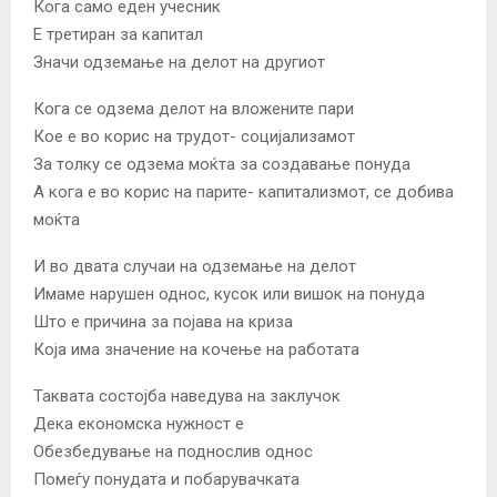
Кога само еден учесник
Е третиран за капитал
Значи одземање на делот на другиот
Кога се одзема делот на вложените пари
Кое е во корис на трудот- социјализамот
За толку се одзема моќта за создавање понуда
А кога е во корис на парите- капитализмот, се добива
моќта
И во двата случаи на одземање на делот
Имаме нарушен однос, кусок или вишок на понуда
Што е причина за појава на криза
Која има значение на кочење на работата
Таквата состојба наведува на заклучок
Дека економска нужност е
Обезбедување на поднослив однос
Помеѓу понудата и побарувачката