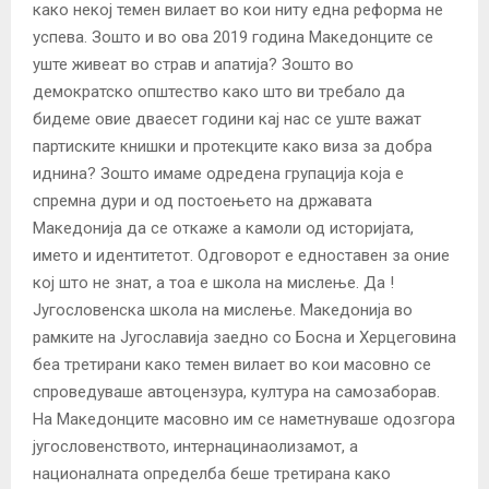
како некој темен вилает во кои ниту една реформа не
успева. Зошто и во ова 2019 година Македонците се
уште живеат во страв и апатија? Зошто во
демократско општество како што ви требало да
бидеме овие дваесет години кај нас се уште важат
партиските книшки и протекците како виза за добра
иднина? Зошто имаме одредена групација која е
спремна дури и од постоењето на државата
Македонија да се откаже а камоли од историјата,
името и идентитетот. Одговорот е едноставен за оние
кој што не знат, а тоа е школа на мислење. Да !
Југословенска школа на мислење. Македонија во
рамките на Југославија заедно со Босна и Херцеговина
беа третирани како темен вилает во кои масовно се
спроведуваше автоцензура, култура на самозаборав.
На Македонците масовно им се наметнуваше одозгора
југословенството, интернацинаолизамот, а
националната определба беше третирана како