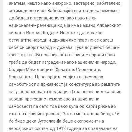
анатема, нешто како анахроно, застарено, забаталено,
антимодерно и сл. Заборавајќи притоа дека неможеш
да бидеш интернационален ако прво не си
национален!- реченица која ја има кажано Албанскиот
писател Исмаил Кадаре. Не може да ги сакаш
останатите народи и држави ако прво не се сакаш
себе си својот народ и држава. Тука всушност беше и
грешката на Југославија што нејзините народи прво
треба да бидат изградени како национални народи,
бидејќи Македонците, Хрватите, Словенците,
Бошњаците, Црногорците својата национална
самобитност и државност ја конституира во рамктите
на југословенската федрација (тоа не значи дека овие
народи претходно немале своја национална
самосвест) па сето тоа како кула од карти рикна во
ехот на нејзиниот распад. Затоа мојата теза била, е! и
ќе биде дека Југославија беше експремент на
версајскиот систем од 1918 година за создавање на