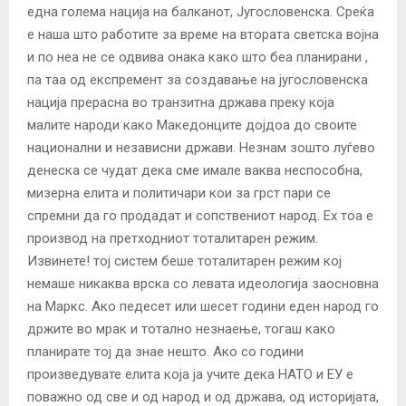
една голема нација на балканот, Југословенска. Среќа
е наша што работите за време на втората светска војна
и по неа не се одвива онака како што беа планирани ,
па таа од експремент за создавање на југословенска
нација прерасна во транзитна држава преку која
малите народи како Македонците дојдоа до своите
национални и независни држави. Незнам зошто луѓево
денеска се чудат дека сме имале ваква неспособна,
мизерна елита и политичари кои за грст пари се
спремни да го продадат и сопствениот народ. Ех тоа е
производ на претходниот тоталитарен режим.
Извинете! тој систем беше тоталитарен режим кој
немаше никаква врска со левата идеологија заосновна
на Маркс. Ако педесет или шесет години еден народ го
држите во мрак и тотално незнаење, тогаш како
планирате тој да знае нешто. Ако со години
произведувате елита која ја учите дека НАТО и ЕУ е
поважно од све и од народ и од држава, од историјата,