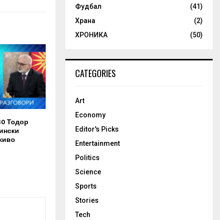
Фудбал
(41)
Храна
(2)
ХРОНИКА
(50)
CATEGORIES
Art
Economy
30 Тодор
Editor's Picks
ински
живо
Entertainment
Politics
Science
Sports
Stories
Tech