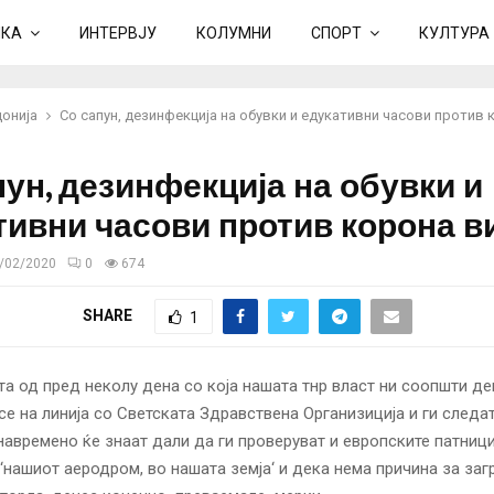
ИКА
ИНТЕРВЈУ
КОЛУМНИ
СПОРТ
КУЛТУРА
онија
Со сапун, дезинфекција на обувки и едукативни часови против
пун, дезинфекција на обувки и
тивни часови против корона в
/02/2020
0
674
SHARE
1
та од пред неколу дена со која нашата тнр власт ни соопшти де
се на линија со Светската Здравствена Организиција и ги следа
навремено ќе знаат дали да ги проверуват и европските патниц
 ‘нашиот аеродром, во нашата земја‘ и дека нема причина за заг