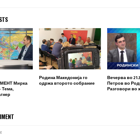
STS
Родина Македонија го
Вечерва во 21.
МЕНТ Мирка
одржа второто собрание
Петров во Род
 Тема,
Разговори во 
агнер
MMENT