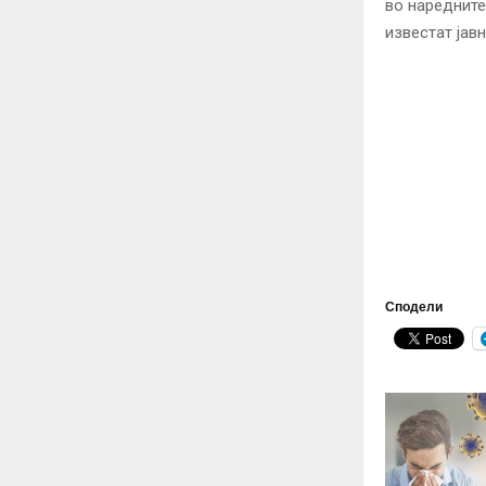
во наредните
известат јавн
Сподели