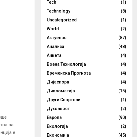
Tech
(1)
Technology
(8)
Uncategorized
(1)
World
(2)
Актуелно
(87)
Анализа
(48)
Анкета
(4)
Воена Технологија
(4)
Временска Прогноза
(4)
Дијаспора
(4)
Дипломатија
(15)
Други Спортови
(1)
Духовност
(2)
еше
Европа
(90)
тва за
Екологија
(2)
нција е
Економија
(45)