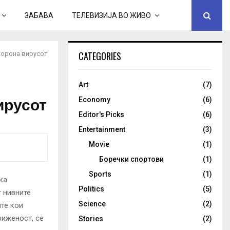
ЗАБАВА
ТЕЛЕВИЗИЈА ВО ЖИВО
CATEGORIES
 корона вирусот
Art
(7)
ирусот
Economy
(6)
Editor's Picks
(6)
Entertainment
(3)
Movie
(1)
Боречки спортови
(1)
Sports
(1)
ка
Politics
(5)
т нивните
Science
(2)
ите кои
риженост, се
Stories
(2)