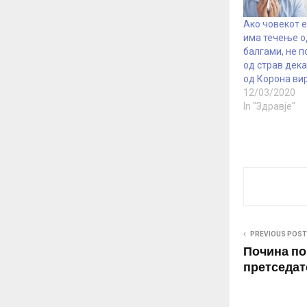
Ако човекот е
има течење о
балгами, не п
од страв дека
од Корона ви
12/03/2020
In "Здравје"
PREVIOUS POST
Почина по
претседат