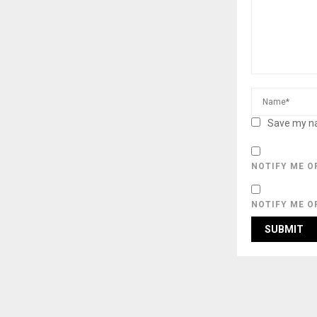
Save my na
NOTIFY ME O
NOTIFY ME O