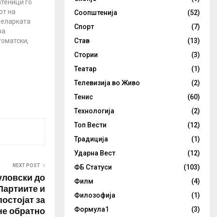
теници го
от на
Соопштенија
(52)
целарката
Спорт
(7)
за
оматски,
Став
(13)
граничувања
Стории
(3)
де вирусот
Театар
(1)
пребрзо,
“.
Телевизија во Живо
(2)
тходно денес
Тенис
(60)
онстрантите
увајќи се да
Технологија
(2)
естот против
Топ Вести
(12)
када
ди вирусот
Традиција
(1)
…
Ударна Вест
(12)
NEXT POST
ФБ Статуси
(103)
ловски до
Филм
(4)
Партиите и
Филозофија
(1)
остојат за
не обратно
Формула1
(3)