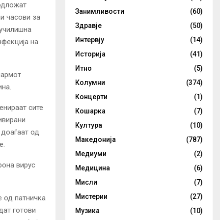
 одложат
Занимливости
(60)
и часови за
Здравје
(50)
дучилишна
Интервју
(14)
нфекција на
Историја
(41)
Итно
(5)
лармот
Колумни
(374)
ина.
Концерти
(1)
енираат сите
Кошарка
(7)
ивирани
Култура
(10)
 доаѓаат од
Македонија
(787)
е.
Медиуми
(2)
рона вирус
Медицина
(6)
Мисли
(7)
Мистерии
(27)
е од патничка
дат готови
Музика
(10)