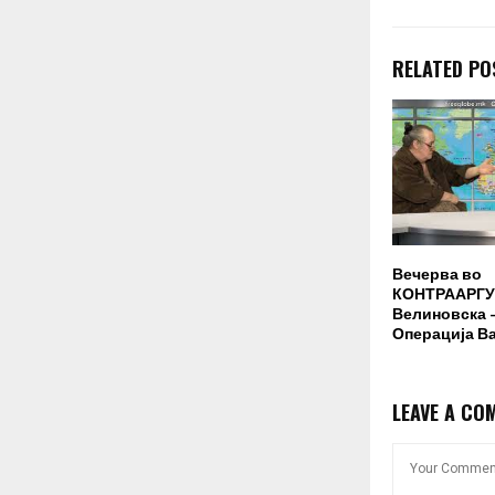
RELATED PO
Вечерва во
КОНТРААРГУ
Велиновска –
Операција В
LEAVE A CO