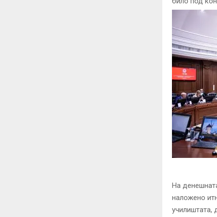
било под кон
На денешнат
наложено итн
училиштата, 