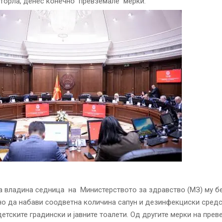
торла, денес конечно превземале мерки.
а владина седница на Министерството за здравство (МЗ) му б
о да набави соодветна количина сапун и дезинфекциски средс
детските градински и јавните тоалети. Од другите мерки на преве