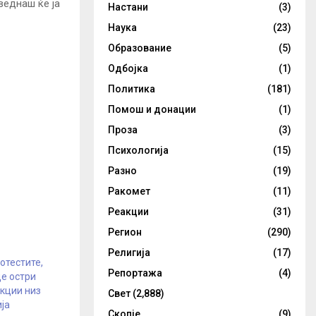
веднаш ќе ја
Настани
(3)
Наука
(23)
Образование
(5)
Одбојка
(1)
Политика
(181)
Помош и донации
(1)
Проза
(3)
Психологија
(15)
Разно
(19)
Ракомет
(11)
Реакции
(31)
Регион
(290)
Религија
(17)
отестите,
Репортажа
(4)
е остри
кции низ
Свет
(2,888)
ја
Скопје
(9)