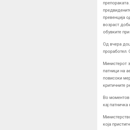
препораката 
предвидените
превенција о
возраст доби
обувките при
Од вчера доц
проработел. 
Министерот 
патници на а
повисоки мер
критичните р
Во моментов 
кај патничка
Министерство
која пристиг