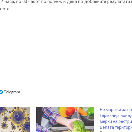
 4 часа, по 03 часот по полноќ и дека по добиените резулатати 
оста.
Telegram
Не марејќи за пр
Германија вовед
мерки на рестри
целата територи