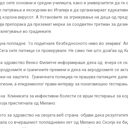
до сите основни и средни училишта, како и универзитети да ги
 патувања и екскурзии во Италија и да организираат едукативн
д корона вирусот. А Установите за згрижување на деца од пре
ја препорака да преземат мерки за соодветен третман за дези
 влегување во градинките.
на попладне ‘го подигнале безбедносното ниво во земјава‘. А
Сега сите патници се проверувале. Не само тие што доаѓаа од К
за здравство Венко Филипче информираше дека од вчера се ск
еродромите и граничните премини и дека на аеродромите се акт
ки на заштита . Граничната полиција ги прашува патниците дали
егиони, а епидемиолог прави интервју за понатамошно тестирањ
на Клиниката за инфективни болести се врши тестирање за ко
 која пристигнала од Милано.
то за здравство на својата веб страна објави дека резултатит
нала со вчерашниот попладневен лет од Милано во Скопје ќе би