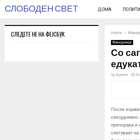
СЛОБОДЕН СВЕТ
ДОМА
ПОЛИТ
СЛЕДЕТЕ НЕ НА ФЕЈСБУК
Home
Макед
Македонија
Со са
едука
by
Админ
26
После изјава
секојдневно 
препораки и 
слетуваат на