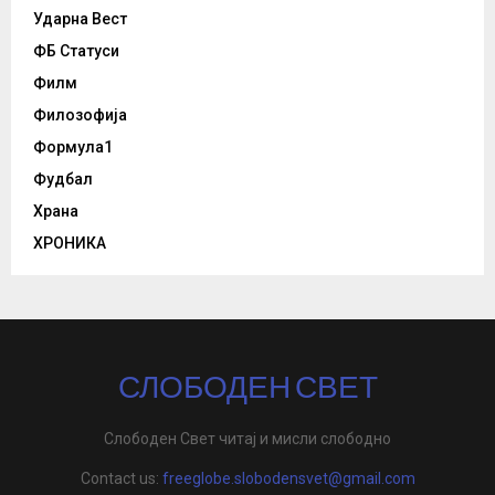
Ударна Вест
ФБ Статуси
Филм
Филозофија
Формула1
Фудбал
Храна
ХРОНИКА
СЛОБОДЕН СВЕТ
Слободен Свет читај и мисли слободно
Contact us:
freeglobe.slobodensvet@gmail.com