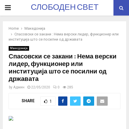
СЛОБОДЕН СВЕТ
PRIMARY
MENU
Home
Македонија
Спасовски се закани : Нема верски лидер, функционер или
институција што се посилни од државата
Македонија
Спасовски се закани : Нема верски
лидер, функционер или
институција што се посилни од
државата
by
Админ
22/05/2020
0
285
SHARE
1