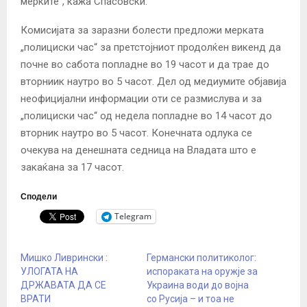
мерките“, кажа Спасовски.
Комисијата за заразни болести предложи мерката
„полициски час“ за претстојниот продолќен викенд да
почне во сабота попладне во 19 часот и да трае до
вторниик наутро во 5 часот. Дел од медиумите објавија
неофицијални информации оти се размислува и за
„полициски час“ од недела попладне во 14 часот до
вторник наутро во 5 часот. Конечната одлука се
очекува на денешната седница на Владата што е
закаќана за 17 часот.
Сподели
Telegram
Мишко Ливрински :
Германски политиколог:
УЛОГАТА НА
испораката на оружје за
ДРЖАВАТА ДА СЕ
Украина води до војна
ВРАТИ
со Русија – и тоа не