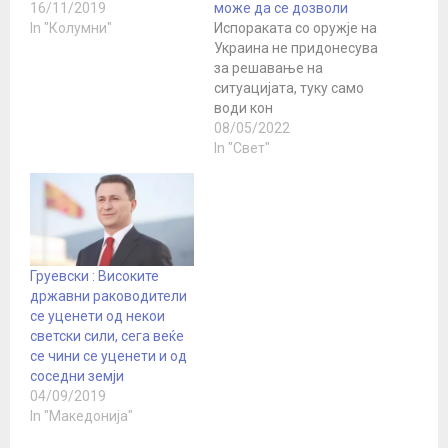
16/11/2019
може да се дозволи
In "Колумни"
Испораката со оружје на
Украина не придонесува
за решавање на
ситуацијата, туку само
води кон
продолжување на
08/05/2022
непријателствата и ја
In "Свет"
зголемува опасноста од
војна со Русија, вели
политикологот Јоханес
Фарвик од
Универзитетот Мартин
Лутер. Во написот
Груевски : Високите
објавен на веб-
државни раководители
страницата на ТВ
се уценети од некои
каналот ЗДФ, тој
светски сили, сега веќе
повикува да се спречи
се чини се уценети и од
воена конфронтација
соседни земји
со…
04/09/2019
In "Македонија"