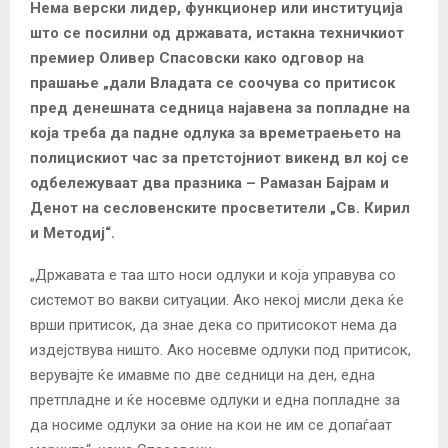
Нема верски лидер, функционер или институција
што се посилни од државата, истакна техничкиот
премиер Оливер Спасовски како одговор на
прашање „дали Владата се соочува со притисок
пред денешната седница најавена за попладне на
која треба да падне одлука за времетраењето на
полицискиот час за претстојниот викенд вл кој се
одбележуваат два празника – Рамазан Бајрам и
Денот на сесловенските просветители „Св. Кирил
и Методиј“.
„Државата е таа што носи одлуки и која управува со
системот во вакви ситуации. Ако некој мисли дека ќе
врши притисок, да знае дека со притисокот нема да
издејствува ништо. Ако носевме одлуки под притисок,
верувајте ќе имавме по две седници на ден, една
претпладне и ќе носевме одлуки и една попладне за
да носиме одлуки за оние на кои не им се допаѓаат