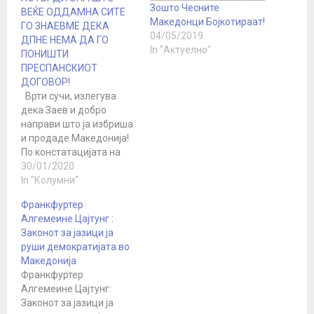
Зошто Чесните
ВЕЌЕ ОДДАМНА СИТЕ
Македонци Бојкотираат!
ГО ЗНАЕВМЕ ДЕКА
04/05/2019
ДПНЕ НЕМА ДА ГО
In "Актуелно"
ПОНИШТИ
ПРЕСПАНСКИОТ
ДОГОВОР!
Врти сучи, излегува
дека Заев и добро
направи што ја избриша
и продаде Македонија!
По констатацијата на
врхушката на вмровци
30/01/2020
дека никој нема да
In "Колумни"
може да го врати името
Франкфуртер
додека не влеземе во
Алгемеине Цајтунг :
Еу, да нагласам.!! Затоа
Законот за јазици ја
што да бидеш во Еу и
руши демократијата во
НАТО е многу побитно
Македонија
како никој…
Франкфуртер
Алгемеине Цајтунг:
Законот за јазици ја