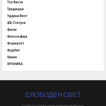
Топ Вести
Традиција
Ударна Вест
ФБ Статуси
Филм
Филозофија
Формула1
Фудбал
Храна
ХРОНИКА
СЛОБОДЕН СВЕТ
Слободен Свет читај и мисли слободно