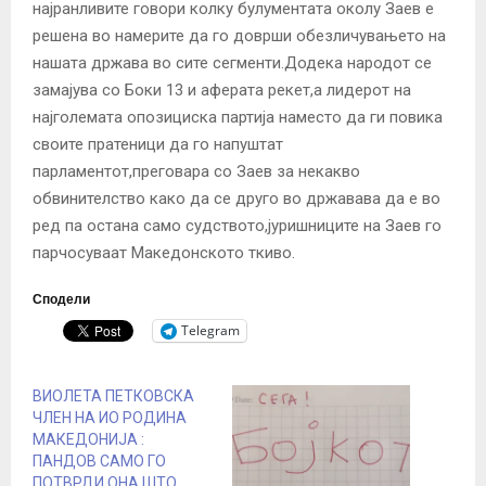
најранливите говори колку булументата околу Заев е
решена во намерите да го доврши обезличувањето на
нашата држава во сите сегменти.Додека народот се
замајува со Боки 13 и аферата рекет,а лидерот на
најголемата опозициска партија наместо да ги повика
своите пратеници да го напуштат
парламентот,преговара со Заев за некакво
обвинителство како да се друго во државава да е во
ред па остана само судството,јуришниците на Заев го
парчосуваат Македонското ткиво.
Сподели
Telegram
ВИОЛЕТА ПЕТКОВСКА
ЧЛЕН НА ИО РОДИНА
МАКЕДОНИЈА :
ПАНДОВ САМО ГО
ПОТВРДИ ОНА ШТО