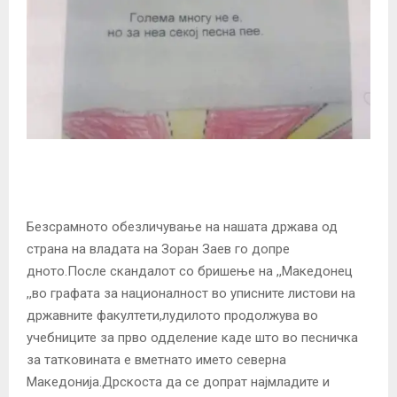
Безсрамното обезличување на нашата држава од
страна на владата на Зоран Заев го допре
дното.После скандалот со бришење на ,,Македонец
,,во графата за националност во уписните листови на
државните факултети,лудилото продолжува во
учебниците за прво одделение каде што во песничка
за татковината е вметнато името северна
Македонија.Дрскоста да се допрат најмладите и