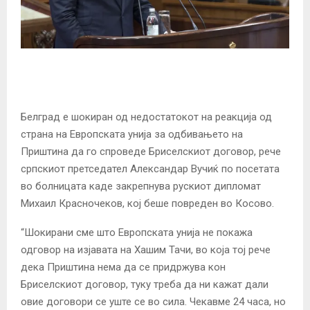
Белград е шокиран од недостатокот на реакција од
страна на Европската унија за одбивањето на
Приштина да го спроведе Бриселскиот договор, рече
српскиот претседател Александар Вучиќ по посетата
во болницата каде закрепнува рускиот дипломат
Михаил Красночеков, кој беше повреден во Косово.
“Шокирани сме што Европската унија не покажа
одговор на изјавата на Хашим Тачи, во која тој рече
дека Приштина нема да се придржува кон
Бриселскиот договор, туку треба да ни кажат дали
овие договори се уште се во сила. Чекавме 24 часа, но