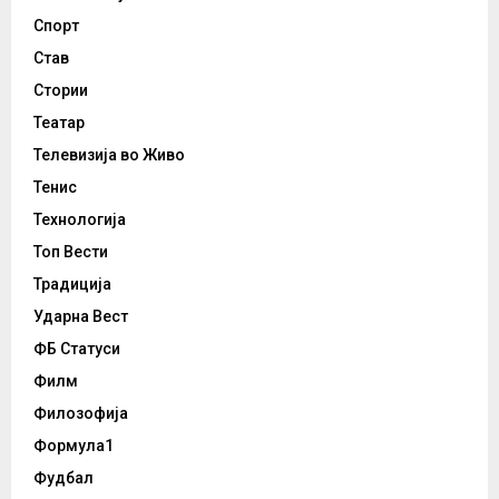
Спорт
Став
Стории
Театар
Телевизија во Живо
Тенис
Технологија
Топ Вести
Традиција
Ударна Вест
ФБ Статуси
Филм
Филозофија
Формула1
Фудбал