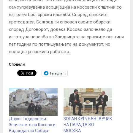
самоуправувачка асоцијација на косовски општини со
најголем број српски населби.
Според српскиот
претседател, Белград ги спровел своите обврски
според Договорот, додека Косово започнало да
изготвува повелба за Заедницата на српските општини
пет години по потпишувањето на документот, но
подоцна ја прекина работата.
Сподели
Telegram
Дарко Тодоровски :
ЗОРАН КУРЉАН : ВУЧИЌ
Значењето на Косово и
НА ПАРАДА ВО
Видовдан за Србија
МОСКВА