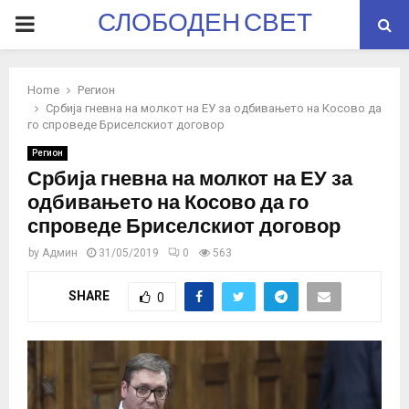
СЛОБОДЕН СВЕТ
PRIMARY
MENU
Home
Регион
Србија гневна на молкот на ЕУ за одбивањето на Косово да
го спроведе Бриселскиот договор
Регион
Србија гневна на молкот на ЕУ за
одбивањето на Косово да го
спроведе Бриселскиот договор
by
Админ
31/05/2019
0
563
SHARE
0