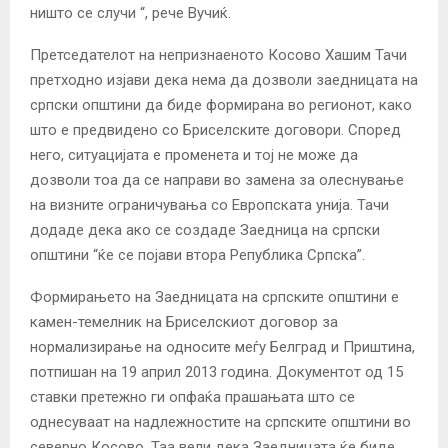
ништо се случи “, рече Вучиќ.
Претседателот на непризнаеното Косово Хашим Тачи
претходно изјави дека нема да дозволи заедницата на
српски општини да биде формирана во регионот, како
што е предвидено со Бриселските договори.
Според
него, ситуацијата е променета и тој не може да
дозволи тоа да се направи во замена за олеснување
на визните ограничувања со Европската унија.
Тачи
додаде дека ако се создаде Заедница на српски
општини “ќе се појави втора Република Српска”.
Формирањето на Заедницата на српските општини е
камен-темелник на Бриселскиот договор за
нормализирање на односите меѓу Белград и Приштина,
потпишан на 19 април 2013 година. Документот од 15
ставки претежно ги опфаќа прашањата што се
однесуваат на надлежностите на српските општини во
северно Косово.
Таа вели дека Заедницата ќе биде