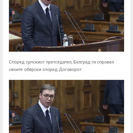
Според српскиот претседател, Белград ги спровел
своите обврски според Договорот