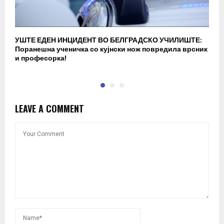
УШТЕ ЕДЕН ИНЦИДЕНТ ВО БЕЛГРАДСКО УЧИЛИШТЕ:
В
Поранешна ученичка со кујнски нож повредила врсник
с
и професорка!
п
LEAVE A COMMENT