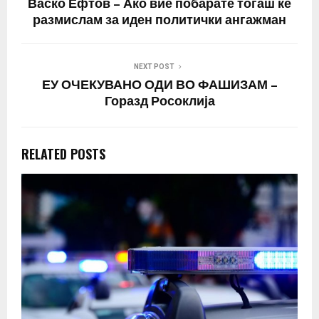
Васко Ефтов – Ако вие побарате тогаш ќе
размислам за иден политички ангажман
NEXT POST
ЕУ ОЧЕКУВАНО ОДИ ВО ФАШИЗАМ –
Горазд Росоклија
RELATED POSTS