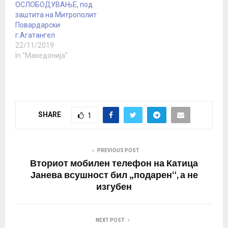
ОСЛОБОДУВАЊЕ, под
заштита на Митрополит
Повардарски
г.Агатангел
22/11/2019
In "Македонија"
SHARE
1
PREVIOUS POST
Вториот мобилен телефон на Катица
Јанева всушност бил „подарен“, а не
изгубен
NEXT POST