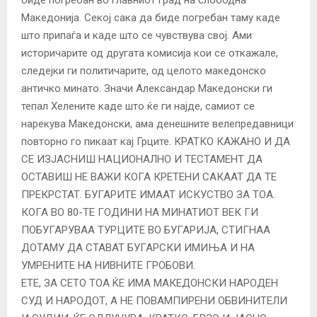
биде погребан во главниот град на слободна
Македонија. Секој сака да биде погребан таму каде
што припаѓа и каде што се чувствува свој. Ами
историчарите од другата комисија кои се откажале,
следејки ги политичарите, од целото македонско
античко минато. Значи Александар Македонски ги
тепал Хелените каде што ќе ги најде, самиот се
нарекува Македонски, ама денешните велепредавници
повторно го пикаат кај Грците. КРАТКО КАЖАНО И ДА
СЕ ИЗЈАСНИШ НАЦИОНАЛНО И ТЕСТАМЕНТ ДА
ОСТАВИШ НЕ ВАЖИ КОГА КРЕТЕНИ САКААТ ДА ТЕ
ПРЕКРСТАТ. БУГАРИТЕ ИМААТ ИСКУСТВО ЗА ТОА.
КОГА ВО 80-ТЕ ГОДИНИ НА МИНАТИОТ ВЕК ГИ
ПОБУГАРУВАА ТУРЦИТЕ ВО БУГАРИЈА, СТИГНАА
ДОТАМУ ДА СТАВАТ БУГАРСКИ ИМИЊА И НА
УМРЕНИТЕ НА НИВНИТЕ ГРОБОВИ.
ЕТЕ, ЗА СЕТО ТОА ЌЕ ИМА МАКЕДОНСКИ НАРОДЕН
СУД И НАРОДОТ, А НЕ ПОВАМПИРЕНИ ОБВИНИТЕЛИ