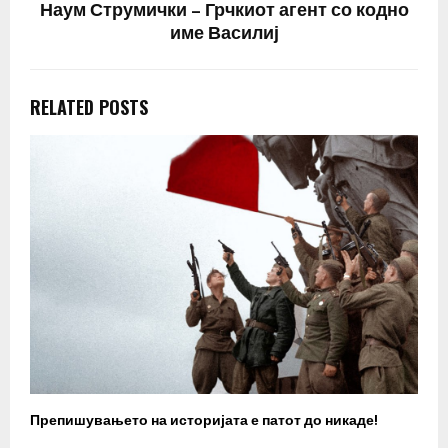
Наум Струмички – Грчкиот агент со кодно
име Василиј
RELATED POSTS
Препишувањето на историјата е патот до никаде!
З