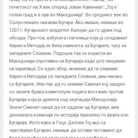
почетокот на X век според Јован Камениат: „Тој е
голем град и е прв во Македонија“. Во средниот век во
Солун немало никакви Бугари. Ако имаше, немаше во
1207 г. бугарскиот владетел Калојан да го држи под
обсада. При тоа, азбуката глаголица која ја создаваат
Кирил и Методиј не била наменета за Бугарите, туку за
западните Словени. Подоцна таа се користи во
Македонија спротивно на Бугарија каде што пишуваат
на кирилица. Со еден збор, можеме да ги славиме
Кирил и Методија со западните Словени, ама никако
со Бугарите. Или пак да го земеме Самоил кој заедно
со своите браќа комитопули подига востание против
Бугарија која ја држела под окупација Македонија.
Значи Самоил сакал да се оддели од Бугарија, ама
денешната комисија по историја присилно го враќа кон
Бугарија. Исто како и Гоце Делчев.Тој ако се
чувствувал Бугарин, немаше да остави тестамент да