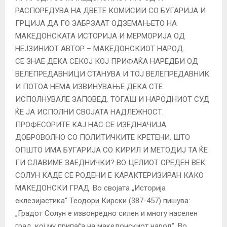
РАСПОРЕДУВА НА ДВЕТЕ КОМИСИИ СО БУГАРИЈА И
ГРЦИЈА ДА ГО ЗАБРЗААТ ОДЗЕМАЊЕТО НА
МАКЕДОНСКАТА ИСТОРИЈА И МЕРМОРИЈА ОД
НЕЈЗИНИОТ АВТОР – МАКЕДОНСКИОТ НАРОД.
СЕ ЗНАЕ ДЕКА СЕКОЈ КОЈ ПРИФАЌА НАРЕДБИ ОД
ВЕЛЕПРЕДАВНИЦИ СТАНУВА И ТОЈ ВЕЛЕПРЕДАВНИК.
И ПОТОА НЕМА ИЗВИНУВАЊЕ ДЕКА СТЕ
ИСПОЛНУВАЛЕ ЗАПОВЕД. ТОГАШ И НАРОДНИОТ СУД
ЌЕ ЈА ИСПОЛНИ СВОЈАТА НАДЛЕЖНОСТ.
ПРОФЕСОРИТЕ КАЈ НАС СЕ ИЗЕДНАЧИЈА
ДОБРОВОЛНО СО ПОЛИТИЧКИТЕ КРЕТЕНИ. ШТО
ОПШТО ИМА БУГАРИЈА СО КИРИЛ И МЕТОДИЈ ТА ЌЕ
ГИ СЛАВИМЕ ЗАЕДНИЧКИ? ВО ЦЕЛИОТ СРЕДЕН ВЕК
СОЛУН КАДЕ СЕ РОДЕНИ Е КАРАКТЕРИЗИРАН КАКО
МАКЕДОНСКИ ГРАД. Во својата „Историја
еклезијастика“ Теодори Кирски (387-457) пишува:
„Градот Солун е извонредно силен и многу населен
град, кој му припаѓа на македонскиот народ“. Во