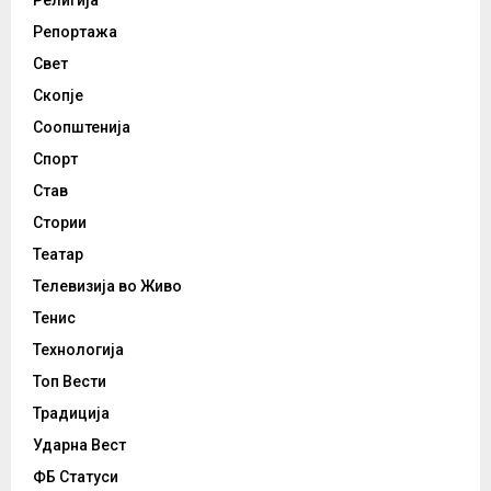
Религија
Репортажа
Свет
Скопје
Соопштенија
Спорт
Став
Стории
Театар
Телевизија во Живо
Тенис
Технологија
Топ Вести
Традиција
Ударна Вест
ФБ Статуси