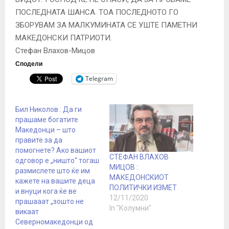
ПОСЛЕДНАТА ШАНСА. ТОА ПОСЛЕДНОТО ГО
ЗБОРУВАМ ЗА МАЛКУМИНАТА СЕ УШТЕ ПАМЕТНИ
МАКЕДОНСКИ ПАТРИОТИ.
Стефан Влахов-Мицов
Сподели
Telegram
Бил Николов : Да ги
прашаме богатите
Македонци – што
правите за да
помогнете? Ако вашиот
СТЕФАН ВЛАХОВ
одговор е „ништо“ тогаш
МИЦОВ :
размислете што ќе им
МАКЕДОНСКИОТ
кажете на вашите деца
ПОЛИТИЧКИ ИЗМЕТ
и внуци кога ќе ве
12/11/2020
прашааат „зошто не
In "Колумни"
викаат
Северномакедонци од