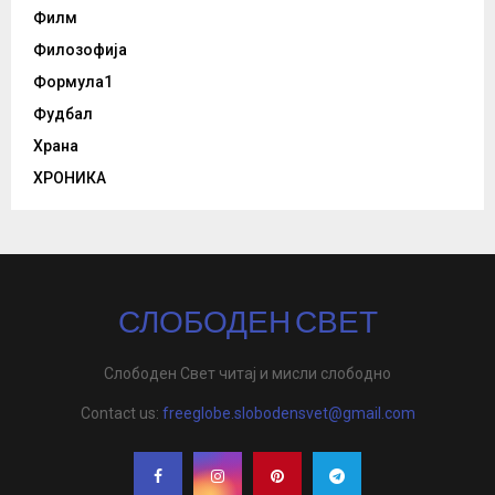
Филм
Филозофија
Формула1
Фудбал
Храна
ХРОНИКА
СЛОБОДЕН СВЕТ
Слободен Свет читај и мисли слободно
Contact us:
freeglobe.slobodensvet@gmail.com