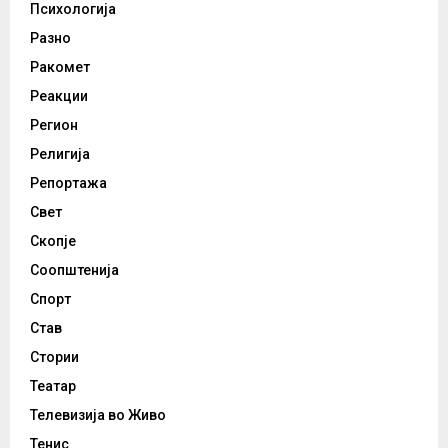
Психологија
Разно
Ракомет
Реакции
Регион
Религија
Репортажа
Свет
Скопје
Соопштенија
Спорт
Став
Стории
Театар
Телевизија во Живо
Тенис