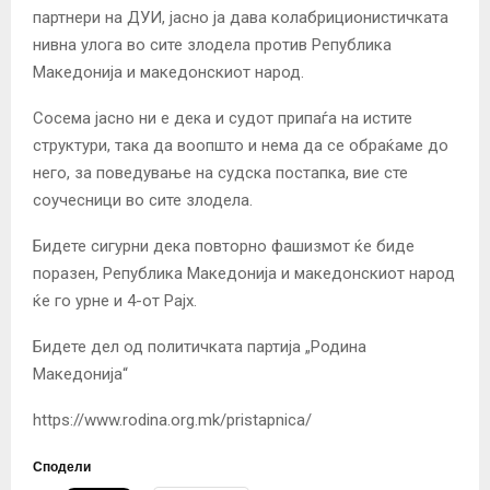
партнери на ДУИ, јасно ја дава колабриционистичката
нивна улога во сите злодела против Република
Македонија и македонскиот народ.
Сосема јасно ни е дека и судот припаѓа на истите
структури, така да воопшто и нема да се обраќаме до
него, за поведување на судска постапка, вие сте
соучесници во сите злодела.
Бидете сигурни дека повторно фашизмот ќе биде
поразен, Република Македонија и македонскиот народ
ќе го урне и 4-от Рајх.
Бидете дел од политичката партија „Родина
Македонија“
https://www.rodina.org.mk/pristapnica/
Сподели