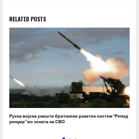
RELATED POSTS
Руска војска уништи британски ракетен систем “Репид
К
ренџер” во зоната на СВО
к