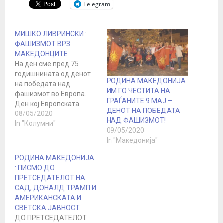
Telegram
МИШКО ЛИВРИНСКИ :
ФАШИЗМОТ ВРЗ
МАКЕДОНЦИТЕ
На ден сме пред 75
годишнината од денот
РОДИНА МАКЕДОНИЈА
на победата над
ИМ ГО ЧЕСТИТА НА
фашизмот во Европа.
ГРАЃАНИТЕ 9 МАЈ –
Ден кој Европската
ДЕНОТ НА ПОБЕДАТА
унија си го украде како
08/05/2020
НАД ФАШИЗМОТ!
свој ден и од ден на
In "Колумни"
09/05/2020
победа на фашизмот го
In "Македонија"
прогласи како ден на ЕУ,
се со една цел да ја
РОДИНА МАКЕДОНИЈА
избрише историјата и
: ПИСМО ДО
сопствениот страм дека
ПРЕТСЕДАТЕЛОТ НА
цела…
САД, ДОНАЛД ТРАМП И
АМЕРИКАНСКАТА И
СВЕТСКА ЈАВНОСТ
ДО ПРЕТСЕДАТЕЛОТ