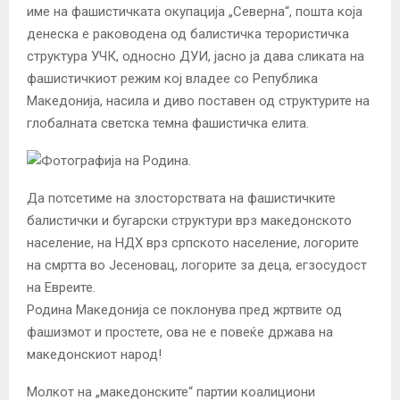
име на фашистичката окупација „Северна“, пошта која
денеска е раководена од балистичка терористичка
структура УЧК, односно ДУИ, јасно ја дава сликата на
фашистичкиот режим кој влад
ее со Република
Македонија, насила и диво поставен од структурите на
глобалната светска темна фашистичка елита.
Да потсетиме на злосторствата на фашистичките
балистички и бугарски структури врз македонското
населeние, на НДХ врз српското население, логорите
на смртта во Јесеновац, логорите за деца, егзосудост
на Евреите.
Родина Македонија се поклонува пред жртвите од
фашизмот и простете, ова не е повеќе држава на
македонскиот народ!
Молкот на „македонските“ партии коалициони