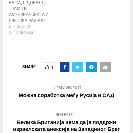
НА САД, ДОНАЛД
ТРАМП И
АМЕРИКАНСКАТА И
СВЕТСКА ЈАВНОСТ
(Јавно обраќање и
05/06/2020
документ кој е пратен на
In "Политика"
електронската пошта на
Белата Куќа,
адресирано до
Претседателот Доналд
Трамп, кое денеска
SHARE
1
јавно го објавуваме до
американската, светска
и домашна јавност со
единствена цел
PREVIOUS POST
вистината за
Можна соработка меѓу Русија и САД
случувањата со
државниот удар во…
NEXT POST
Велика Британија нема да ја поддржи
израелската анексија на Западниот Брег