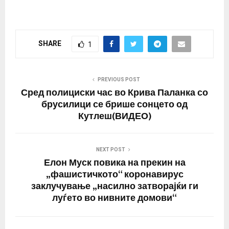
SHARE
1
PREVIOUS POST
Сред полициски час во Крива Паланка со
брусилици се брише сонцето од
Кутлеш(ВИДЕО)
NEXT POST
Елон Муск повика на прекин на
„фашистичкото“ коронавирус
заклучување „насилно затворајќи ги
луѓето во нивните домови“