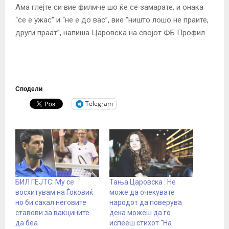
Ама глејте си вие филмче шо ќе се замарате, и онака
“се е ужас” и “не е до вас”, вие “ништо лошо не праите,
други праат”, напиша Царовска на својот ФБ Профил.
Сподели
Telegram
БИЛ ГЕЈТС: Му се
Тања Царовска : Не
восхитувам на Ѓоковиќ
може да очекувате
но би сакал неговите
народот да поверува
ставови за вакцините
дека можеш да го
да беа
испееш стихот “На