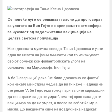
Се повеќе луѓе се решаваат гласно да проговорат
за улогата на Бил Гејтс во креирањето атмосфера
за нужност од задолжителна вакцинација на
целата светска популација
Македонската музичка ѕвезда, Тања Царовска е уште
една во низата на јавни личности кои го искажуваат
својот сомнеж кон филантропската улога на
основачот на Мајкрософт, Бил Гејтс.
А бе “неверници” дека “не било докажано со факти”
кои чекате мејнстрим медија да ви ги каже – еднаш не
сте рекле “А бе Гејтс има толку пари за сите сиромашни
да ги нахрани за да не умрат”, ама тој прво сака да ги
вакцинира за да не умрат, а после за лебот ќе му ја
мисли. До вакцината овие на воздух нека издржат.