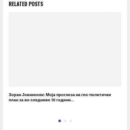
RELATED POSTS
Зоран Јованоски: Моја прогноза на гео-политички
П
план за во следниве 10 години…
р