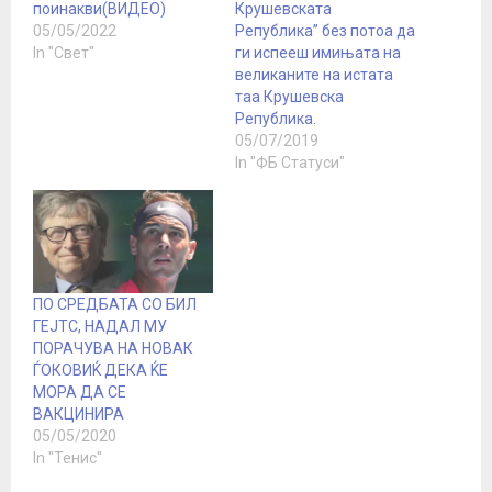
поинакви(ВИДЕО)
Крушевската
05/05/2022
Република” без потоа да
In "Свет"
ги испееш имињата на
великаните на истата
таа Крушевска
Република.
05/07/2019
In "ФБ Статуси"
ПО СРЕДБАТА СО БИЛ
ГЕЈТС, НАДАЛ МУ
ПОРАЧУВА НА НОВАК
ЃОКОВИЌ ДЕКА ЌЕ
МОРА ДА СЕ
ВАКЦИНИРА
05/05/2020
In "Тенис"