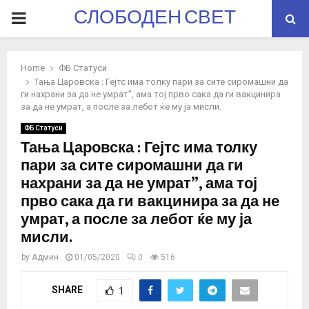
СЛОБОДЕН СВЕТ
PRIMARY
MENU
Home
ФБ Статуси
Тања Царовска : Гејтс има толку пари за сите сиромашни да
ги нахрани за да не умрат”, ама тој прво сака да ги вакцинира
за да не умрат, а после за лебот ќе му ја мисли.
ФБ Статуси
Тања Царовска : Гејтс има толку
пари за сите сиромашни да ги
нахрани за да не умрат”, ама тој
прво сака да ги вакцинира за да не
умрат, а после за лебот ќе му ја
мисли.
by
Админ
01/05/2020
0
516
SHARE
1