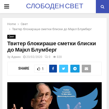
СЛОБОДЕН СВЕТ
PRIMARY
MENU
Home
Свет
Твитер блокираше сметки блиски до Мајкл Блумберг
Свет
Твитер блокираше сметки блиски
до Мајкл Блумберг
by
Админ
23/02/2020
0
320
SHARE
1