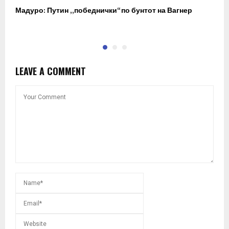
Мадуро: Путин „победнички“ по бунтот на Вагнер
О
п
LEAVE A COMMENT