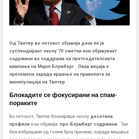
Од Твитер во петокот објавија дека ќе ја
суспендираат околу 70 сметки кои објавуваат
содржини во поддршка на претседателската
кампања на Мајкл Блумберг . Оваа акција е
преземена заради кршење на правилата за
манипулација на Твитер.
Блокадите се фокусирани на спам-
пораките
Во петокот, Твитер блокираше околу
десетина
профили
кои објавија
про-Блумберг содржини
. Тие
беа избришани од голем број причини, поради мешање