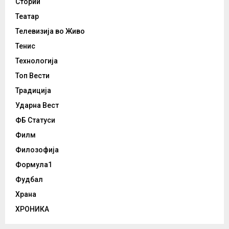
Стории
Театар
Телевизија во Живо
Тенис
Технологија
Топ Вести
Традиција
Ударна Вест
ФБ Статуси
Филм
Филозофија
Формула1
Фудбал
Храна
ХРОНИКА