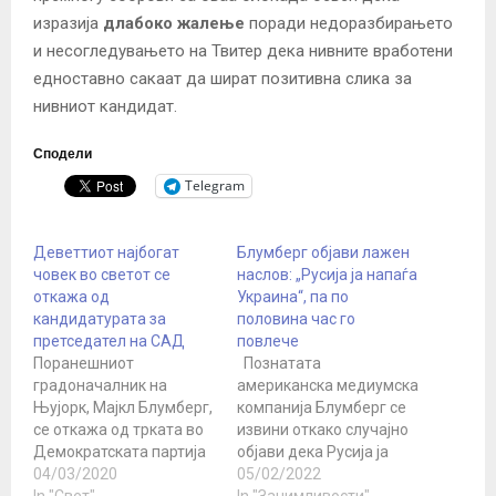
изразија
длабоко жалење
поради недоразбирањето
и несогледувањето на Твитер дека нивните вработени
едноставно сакаат да шират позитивна слика за
нивниот кандидат.
Сподели
Telegram
Деветтиот најбогат
Блумберг објави лажен
човек во светот се
наслов: „Русија ја напаѓа
откажа од
Украина“, па по
кандидатурата за
половина час го
претседател на САД
повлече
Поранешниот
Познатата
градоначалник на
американска медиумска
Њујорк, Мајкл Блумберг,
компанија Блумберг се
се откажа од трката во
извини откако случајно
Демократската партија
објави дека Русија ја
за номинација за
04/03/2020
нападнала Украина.
05/02/2022
претседател на САД. Тој
In "Свет"
Нивниот наслов: „Во
In "Занимливости"