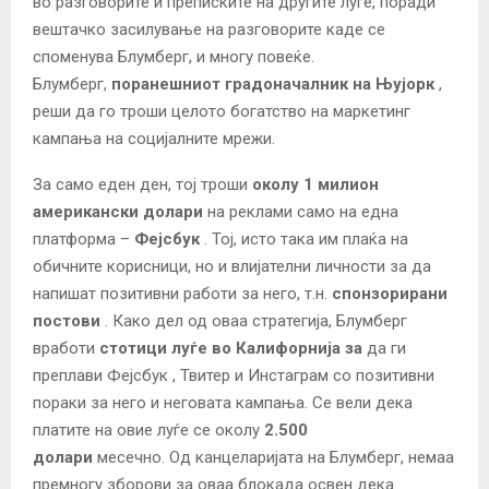
во разговорите и преписките на другите луѓе, поради
вештачко засилување на разговорите каде се
споменува Блумберг, и многу повеќе.
Блумберг,
поранешниот градоначалник на Њујорк
,
реши да го троши целото богатство на маркетинг
кампања на социјалните мрежи.
За само еден ден, тој троши
околу 1 милион
американски долари
на реклами само на една
платформа –
Фејсбук
. Тој, исто така им плаќа на
обичните корисници, но и влијателни личности за да
напишат позитивни работи за него, т.н.
спонзорирани
постови
. Како дел од оваа стратегија, Блумберг
вработи
стотици луѓе во Калифорнија за
да ги
преплави Фејсбук , Твитер и Инстаграм со позитивни
пораки за него и неговата кампања. Се вели дека
платите на овие луѓе се околу
2.500
долари
месечно. Од канцеларијата на Блумберг, немаа
премногу зборови за оваа блокада освен дека