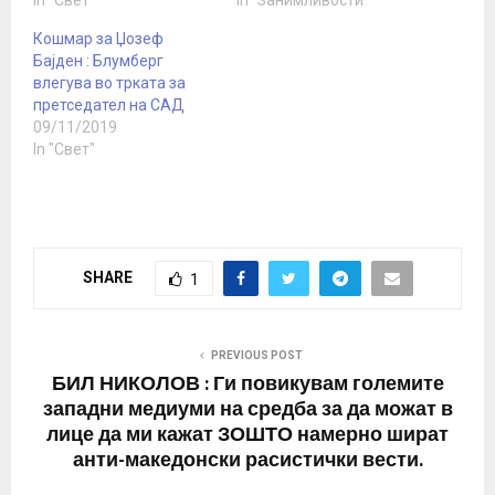
го поддржа Џо Бајден,
живо: Русија ја напаѓа
Кошмар за Џозеф
главниот конкурент на
Украина“ - се појави на
Бајден : Блумберг
Берни Сандерс за
насловната страница на
влегува во трката за
номинација кај
порталот синоќа околу
претседател на САД
демократите, а со тоа
22 часот во Македонија,
09/11/2019
му се приклучи на Пит
јавува турската
In "Свет"
Бутиџиџ, кој го стори
агенција АА . Олга
истото пред неколку
Лаутман, аналитичар и
дена. Блумберг…
истражувач која се
фокусира на…
SHARE
1
PREVIOUS POST
БИЛ НИКОЛОВ : Ги повикувам големите
западни медиуми на средба за да можат в
лице да ми кажат ЗОШТО намерно шират
анти-македонски расистички вести.