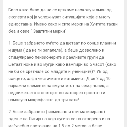
Било како било да не се врткаме наоколу и аман од
експерти кој ја усложнуват ситуацијата која е многу
едноставна. Имено како и сите мерки на Хунтата такви
беа и овие “ Заштитни мерки“
1: Беше забрането луѓето да шетаат по сонце планини
и шуми ( да не ги запалеле), а беше дозволено и
стимулирано пензионерите и ранливите групи да
шетаат ноќе и во мугри како вампири во 5 часот (како
не би се сретнале со младите и учениците)? УВ од
сонцето, алфа честичките и витаминот Д се 3 од 10
најважни елементи на имунитетот на секој човек, а
недвижењето и опстојот во затворен простот ги
намалува макрофагите до три пати!
2: Беше забрането ( исмевано и стигматизирано)
одење на Литија на која луѓето се на отворено и на
меѓусебно растојание на 1,5 до 2 метри, а беше