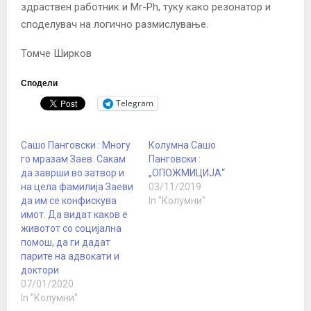
здраствен работник и Мr-Ph, туку како резонатор и
споделувач на логично размислување.
Томче Ширков
Сподели
Telegram
Сашо Панговски : Многу
Колумна Сашо
го мразам Заев. Сакам
Панговски :
да заврши во затвор и
„ОПОЖМИЦИЈА“
на цела фамилија Заеви
03/11/2019
да им се конфискува
In "Колумни"
имот. Да видат каков е
животот со социјална
помош, да ги дадат
парите на адвокати и
доктори
07/01/2020
In "Колумни"