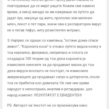
повторуваше да се мијат рацете божем сме камено
време, а никој никаде не им кажуваше на луѓето да
јадат лук, никулци од жито, прополис или матичен
млеч, лекот е пет пари, значи ова е респираторен вирус
не е пегав тифус, ниту резистентен антракс.
5: Најпрво се одеше со кампања, “остани дома-спаси
живот“, “Короната коси“ е откако луѓето видоа колку е
тоа нереално, филувано, напумпано и откога се
создадоа 100 теории од тоа дека короната ја
измислиле кинезите за да продаваат маски до тоа
дека вируси воопшто не постојат, ги измислиле
американците да продаваат сапун и детергенти, после
тоа се прибегна кон девизата: Не сме ние криви
народот е непослушен, инатлив и ретардиран…цел
народ комплет. РЕЗУЛТАТОТ Е ЕВИДЕНТЕН!
PS. Авторот на текстот не се произнесува како