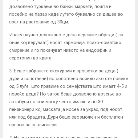
дозволено туркање во банки, маркети, пошта и
посебно на пазар каде луѓето буквално си дишеа во
врат на растојание од 30цм.
Инаку научно докажано е дека верските обреди ( за
оние кој веруваат) носат хармонија, психо-соматско
смирение и го покачуват нивото на ендорфин и
серотонин во крвта.
3: Беше забрането екскурзии и прошетки за деца (
дури и сопствени) во сопствено возило ако сте повеќе
од 5 луѓе…што правиме со семејствата што имаат 4-5 и
повеќе деца? Но затоа беше дозволено возење во
автобуси во кои многу често имаше и по 30
пензионери кој маската ја носеа за украс, под носот
или под брадата. Дури беше овозможен и бесплатен
превоз за пензионери.
4: На неколку пати во денот преку јавни гласила се