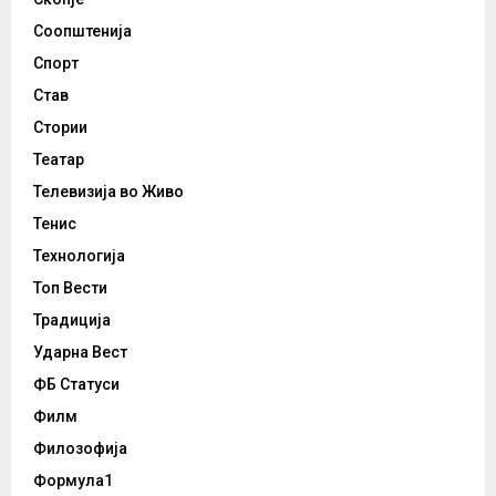
Соопштенија
Спорт
Став
Стории
Театар
Телевизија во Живо
Тенис
Технологија
Топ Вести
Традиција
Ударна Вест
ФБ Статуси
Филм
Филозофија
Формула1