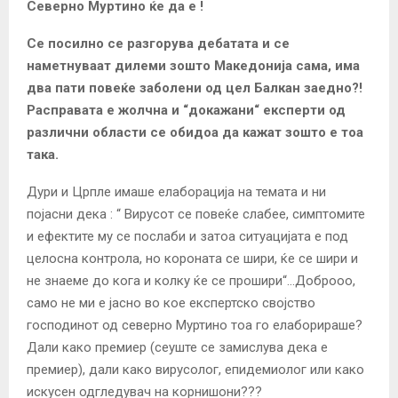
Северно Муртино ќе да е !
Се посилно се разгорува дебатата и се
наметнуваат дилеми зошто Македонија сама, има
два пати повеќе заболени од цел Балкан заедно?!
Расправата е жолчна и “докажани“ експерти од
различни области се обидоа да кажат зошто е тоа
така.
Дури и Црпле имаше елаборација на темата и ни
појасни дека : “ Вирусот се повеќе слабее, симптомите
и ефектите му се послаби и затоа ситуацијата е под
целосна контрола, но короната се шири, ќе се шири и
не знаеме до кога и колку ќе се прошири“…Доброоо,
само не ми е јасно во кое експертско својство
господинот од северно Муртино тоа го елаборираше?
Дали како премиер (сеуште се замислува дека е
премиер), дали како вирусолог, епидемиолог или како
искусен одгледувач на корнишони???