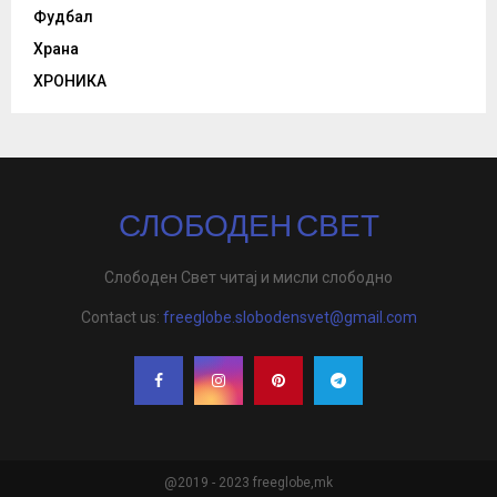
Фудбал
Храна
ХРОНИКА
СЛОБОДЕН СВЕТ
Слободен Свет читај и мисли слободно
Contact us:
freeglobe.slobodensvet@gmail.com
@2019 - 2023 freeglobe,mk