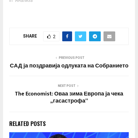
нивните толкувања на
In "Анализа"
човековите права и
демократијата Вчера,
лидерите на Кина и
Русија прогласија
длабоко стратешко
SHARE
2
партнерство како
противтежа на она што
тие го претставија како
штетно…
PREVIOUS POST
САД ја поздравија одлуката на Собранието
NEXT POST
The Economist: Оваа зима Европа ја чека
„гасастрофа“
RELATED POSTS