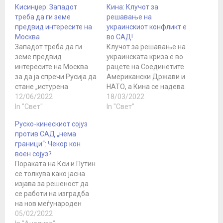
Кисинџер: Западот
Кина: Клучот за
треба да ги земе
решавање на
предвид интересите на
украинскиот конфликт е
Москва
во САД!
Западот треба да ги
Клучот за решавање на
земе предвид
украинската криза е во
интересите на Москва
рацете на Соединетите
за да ја спречи Русија да
Американски Држави и
стане „истурена
НАТО, а Кина се надева
станица на Кина во
12/06/2022
дека Соединетите
18/03/2022
Европа“,
In "Свет"
Држави можат
In "Свет"
изјави поранешниот
вистински да застанат
Руско-кинескиот сојуз
американски државен
на страната на мирот и
против САД „нема
секретар Хенри
правдата со повеќето
граници“: Чекор кон
Кисинџер. Во интервју за
земји во развој во
воен сојуз?
Сандеј Тајмс, Кисинџер
светот, изјави
Пораката на Кси и Путин
го поздрави
портпаролот на
се толкува како јасна
обединетиот одговор на
кинеското
изјава за решеност да
НАТО на руската воена
Министерство за
се работи на изградба
офанзива во Украина и
надворешни работи
на нов меѓународен
рече дека алијансата
Жао Лиџијан во…
поредок заснован на
05/02/2022
треба…