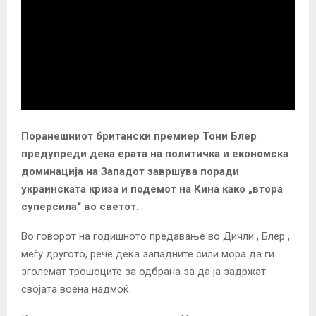
Поранешниот британски премиер Тони Блер
предупреди дека ерата на политичка и економска
доминација на Западот завршува поради
украинската криза и подемот на Кина како „втора
суперсила“ во светот.
Во говорот на годишното предавање во Дичли , Блер ,
меѓу другото, рече дека западните сили мора да ги
зголемат трошоците за одбрана за да ја задржат
својата воена надмоќ.