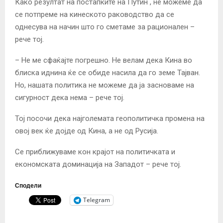
Како резултат на постапките на Путин , не можеме да
се потпреме на кинеското раководство да се
однесува на начин што го сметаме за рационален –
рече тој.
– Не ме сфаќајте погрешно. Не велам дека Кина во
блиска иднина ќе се обиде насила да го земе Тајван.
Но, нашата политика не можеме да ја засноваме на
сигурност дека нема – рече тој.
Тој посочи дека најголемата геополитичка промена на
овој век ќе дојде од Кина, а не од Русија.
Се приближуваме кон крајот на политичката и
економската доминација на Западот – рече тој.
Сподели
Telegram