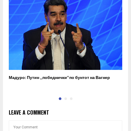
Мадуро: Путин „победнички“ по бунтот на Вагнер
О
п
LEAVE A COMMENT