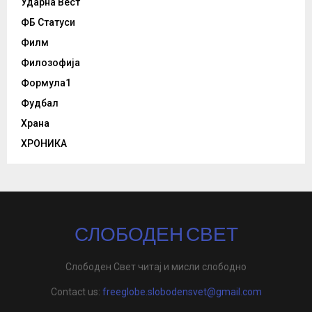
Ударна Вест
ФБ Статуси
Филм
Филозофија
Формула1
Фудбал
Храна
ХРОНИКА
СЛОБОДЕН СВЕТ
Слободен Свет читај и мисли слободно
Contact us:
freeglobe.slobodensvet@gmail.com