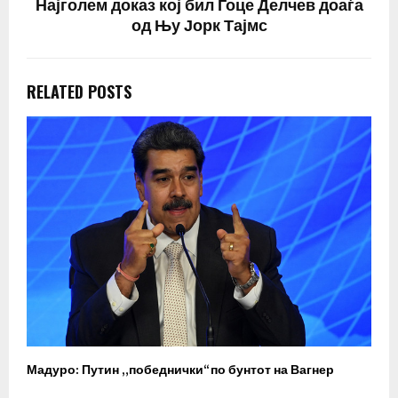
Најголем доказ кој бил Гоце Делчев доаѓа
од Њу Јорк Тајмс
RELATED POSTS
Мадуро: Путин „победнички“ по бунтот на Вагнер
О
п