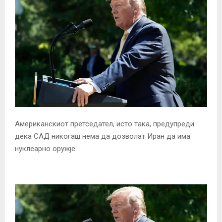
Американскиот претседател, исто така, предупреди
дека САД никогаш нема да дозволат Иран да има
нуклеарно оружје