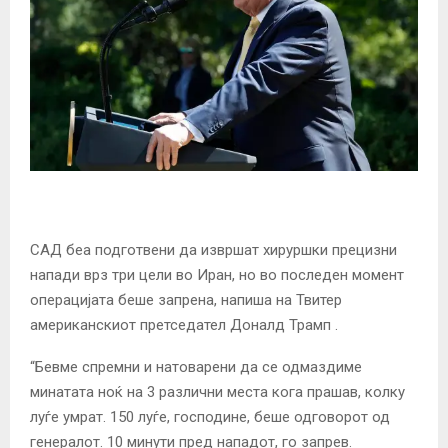
САД беа подготвени да извршат хируршки прецизни
напади врз три цели во Иран, но во последен момент
операцијата беше запрена,
напиша
на Твитер
американскиот претседател Доналд Трамп .
“Бевме спремни и натоварени да се одмаздиме
минатата ноќ на 3 различни места кога прашав, колку
луѓе умрат. 150 луѓе, господине, беше одговорот од
генералот. 10 минути пред нападот, го запрев.