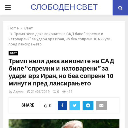
СЛОБОДЕН СВЕТ
PRIMARY
MENU
Home
Свет
Трамп вели дека авионите на САД биле “спремни и
натоварени” за удари врз Иран, но беа сопрени 10 минути
пред лансирањето
Свет
Трамп вели дека авионите на САД
биле “спремни и натоварени” за
удари врз Иран, но беа сопрени 10
минути пред лансирањето
by
Админ
21/06/2019
0
466
SHARE
0