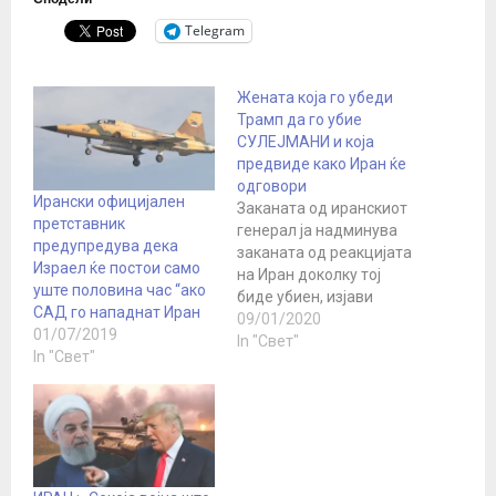
Telegram
Жената која го убеди
Трамп да го убие
СУЛЕЈМАНИ и која
предвиде како Иран ќе
одговори
Ирански официјален
Заканата од иранскиот
претставник
генерал ја надминува
предупредува дека
заканата од реакцијата
Израел ќе постои само
на Иран доколку тој
уште половина час “ако
биде убиен, изјави
САД го нападнат Иран
директорката на ЦИА,
09/01/2020
01/07/2019
Џина Хаспел,
In "Свет"
In "Свет"
советувајќи го
американскиот
претседател Доналд
Трамп неколку дена
пред да биде убиен
генералот Касем
Сулејмани, објави