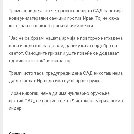
Трамп рече дека во четвртокот вечерта САД наложија
нови унилатерални санкции против Иран. Тој не кажа
што значат новите ограничувачки мерки.
“Јас не се брзам, нашата армија е повторно изградена,
нова и подготвена да оди, далеку како најдобра на
светот. Санкциите гризат и уште повеќе се додаваат
од минатата ноќ”, истакна тој.
Трамп, исто така, предупреди дека САД никогаш нема
да дозволат Иран да има нуклеарно оружје.
“Иран никогаш нема да има нуклеарно оружје,не
против САД, не против светот!” истакна американскиот
лидер.
Сподели