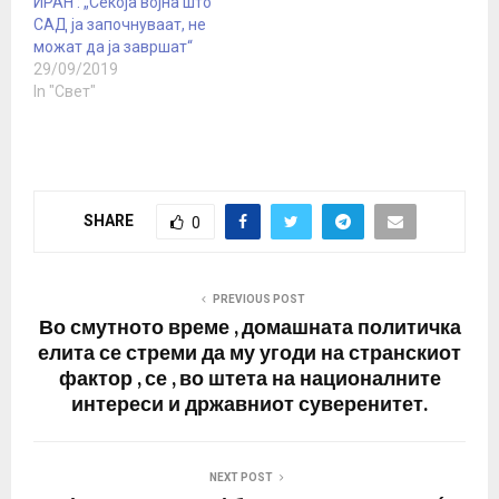
ИРАН : „Секоја војна што
Њујорк Тајмс
САД ја започнуваат, не
повикувајќи се на
можат да ја завршат“
официјални
29/09/2019
претставници на САД.
In "Свет"
Оваа жена, се
испостави…
SHARE
0
PREVIOUS POST
Во смутното време , домашната политичка
елита се стреми да му угоди на странскиот
фактор , се , во штета на националните
интереси и државниот суверенитет.
NEXT POST