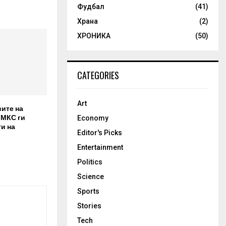
Фудбал
(41)
Храна
(2)
ХРОНИКА
(50)
CATEGORIES
Art
вите на
 МКС ги
Economy
и на
Editor's Picks
Entertainment
Politics
Science
Sports
Stories
Tech