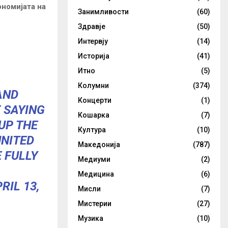
ономијата на
Занимливости
(60)
Здравје
(50)
Интервју
(14)
Историја
(41)
Итно
(5)
Колумни
(374)
AND
Концерти
(1)
 SAYING
Кошарка
(7)
UP THE
Култура
(10)
UNITED
Македонија
(787)
 FULLY
Медиуми
(2)
Медицина
(6)
RIL 13,
Мисли
(7)
Мистерии
(27)
Музика
(10)