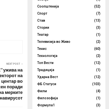
Соопштенија
(52)
Спорт
(7)
Став
(13)
Стории
(3)
Театар
(1)
Телевизија во Живо
(2)
Тенис
(60)
Технологија
(2)
Топ Вести
(12)
NEXT POST
” ужива на
Традиција
(1)
екторот на
Ударна Вест
(12)
 центар во
ФБ Статуси
(103)
сен поради
на мерките
Филм
(4)
онавирусот
Филозофија
(1)
Формула1
(3)