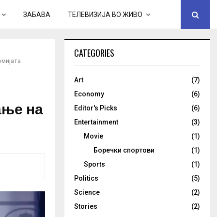
ЗАБАВА
ТЕЛЕВИЗИЈА ВО ЖИВО
CATEGORIES
омијата
Art
(7)
Economy
(6)
ање на
Editor's Picks
(6)
Entertainment
(3)
Movie
(1)
Боречки спортови
(1)
Sports
(1)
Politics
(5)
Science
(2)
Stories
(2)