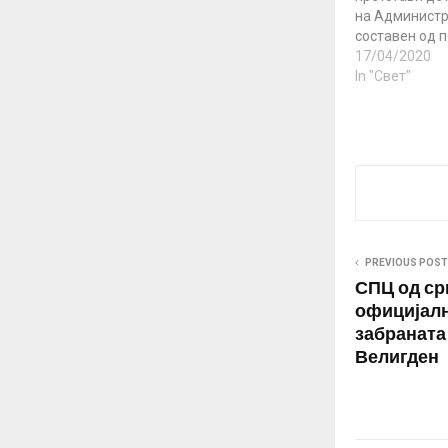
на Администр
составен од п
отворање на 
17/04/2020
економија, п
In "Свет"
карантин по
на коронавир
брифингот си
истакна дека 
спроведува з
спецификите 
сојузна држав
начин постеп
PREVIOUS POST
СПЦ од ср
официјалн
забраната
Велигден