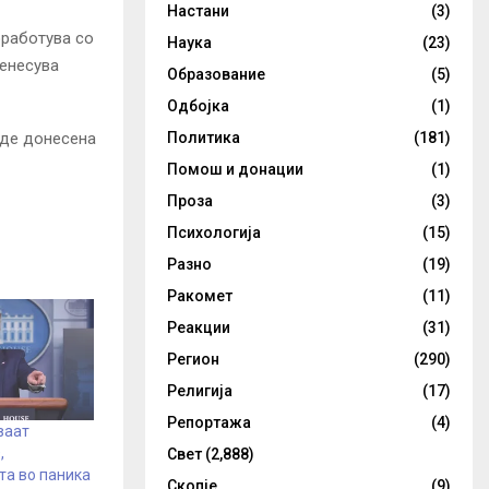
Настани
(3)
оработува со
Наука
(23)
ренесува
Образование
(5)
Одбојка
(1)
биде донесена
Политика
(181)
Помош и донации
(1)
Проза
(3)
Психологија
(15)
Разно
(19)
Ракомет
(11)
Реакции
(31)
Регион
(290)
Религија
(17)
Репортажа
(4)
ваат
,
Свет
(2,888)
а во паника
Скопје
(9)