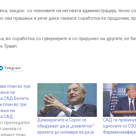
ека, заедно со членовите на неговата администрација, тесно с
по ова прашање и рече дека таквата соработка ќе продолжи, п
ка, во соработка со гувернерите и со придонес на другите, ќе 
че Трамп.
Telegram
ви план во три
рање на
на САД Белата
и план во три
рање на
на САД
Демократите и Сорос се
САД ги прекину
т претседател
обидуваат да ја „развлечат“
односите со СЗО
 синоќа го
кризата до ноември за да ја
Фармакомафијат
талниот план