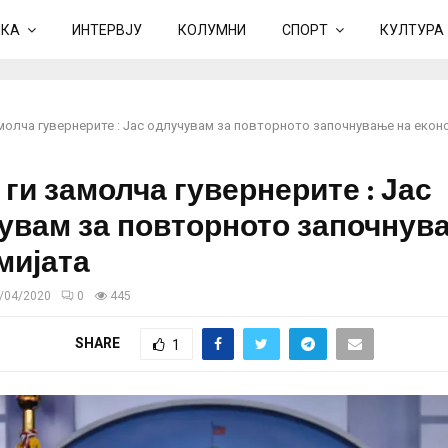
ИКА
ИНТЕРВЈУ
КОЛУМНИ
СПОРТ
КУЛТУРА
молча гувернерите : Јас одлучувам за повторното започнување на екон
ги замолча гувернерите : Јас
увам за повторното започнув
мијата
/04/2020
0
445
SHARE
1