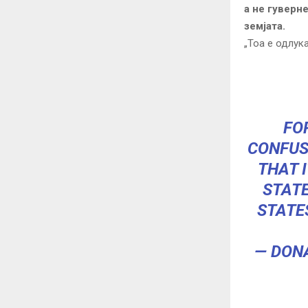
а не гуверн
земјата.
„Тоа е одлука
FO
CONFUS
THAT 
STATE
STATE
— DON