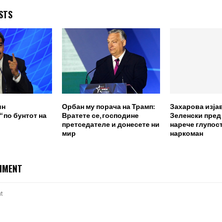
STS
ин
Орбан му порача на Трамп:
Захарова изја
 по бунтот на
Вратете се, господине
Зеленски пред
претседателе и донесете ни
нарече глупост
мир
наркоман
MMENT