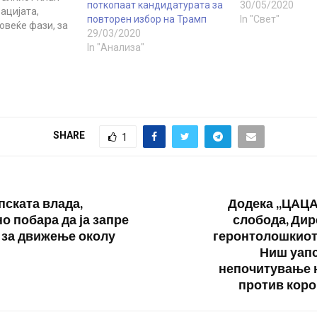
поткопаат кандидатурата за
30/05/2020
ацијата,
повторен избор на Трамп
In "Свет"
овеќе фази, за
29/03/2020
американската
In "Анализа"
о воведениот
ради ширењето
усот во САД На
ноќа, Трамп
планот ќе се
ависно од
SHARE
1
на секоја
а. Се предлага
ено…
пската влада,
Додека ,,ЦАЦА
о побара да ја запре
слобода, Дир
 за движење околу
геронтолошкиот
Ниш уап
непочитување 
против кор