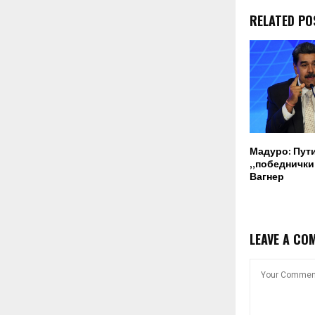
RELATED PO
Мадуро: Пут
„победнички“
Вагнер
LEAVE A CO