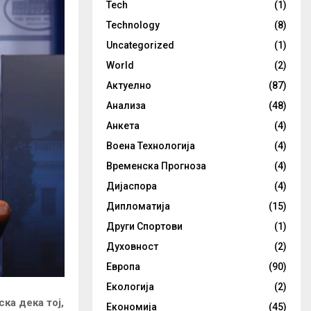
Tech
(1)
Technology
(8)
Uncategorized
(1)
World
(2)
Актуелно
(87)
Анализа
(48)
Анкета
(4)
Воена Технологија
(4)
Временска Прогноза
(4)
Дијаспора
(4)
Дипломатија
(15)
Други Спортови
(1)
Духовност
(2)
Европа
(90)
Екологија
(2)
ка дека тој,
Економија
(45)