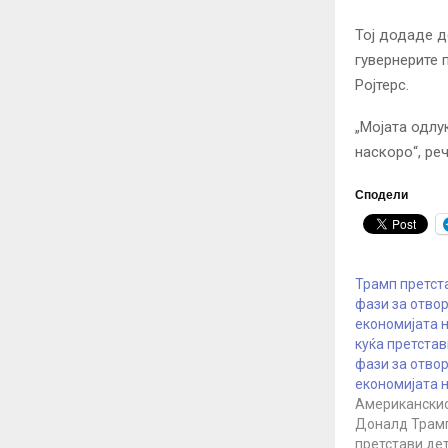
Тој додаде д
гувернерите 
Ројтерс.
„Мојата одлу
наскоро“, ре
Сподели
Трамп претста
фази за отво
економијата 
куќа претстав
фази за отво
економијата 
Американскио
Доналд Трамп
претстави де