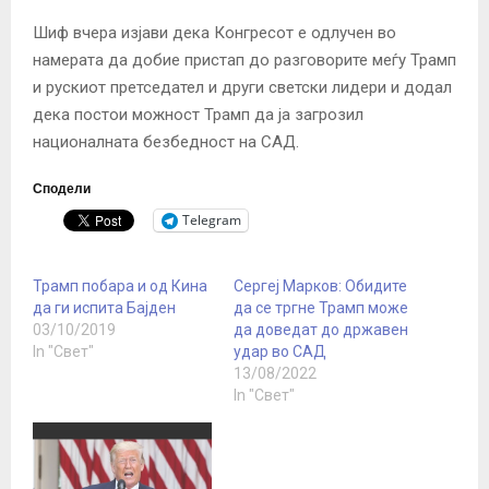
Шиф вчера изјави дека Конгресот е одлучен во
намерата да добие пристап до разговорите меѓу Трамп
и рускиот претседател и други светски лидери и додал
дека постои можност Трамп да ја загрозил
националната безбедност на САД.
Сподели
Telegram
Трамп побара и од Кина
Сергеј Марков: Обидите
да ги испита Бајден
да се тргне Трамп може
03/10/2019
да доведат до државен
In "Свет"
удар во САД
13/08/2022
In "Свет"