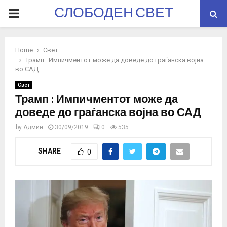
СЛОБОДЕН СВЕТ
PRIMARY
MENU
Home
Свет
Трамп : Импичментот може да доведе до граѓанска војна
во САД
Свет
Трамп : Импичментот може да
доведе до граѓанска војна во САД
by
Админ
30/09/2019
0
535
SHARE
0