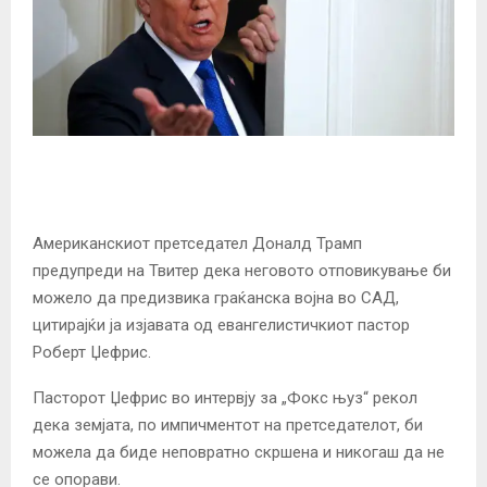
Американскиот претседател Доналд Трамп
предупреди на Твитер дека неговото отповикување би
можело да предизвика граќанска војна во САД,
цитирајќи ја изјавата од евангелистичкиот пастор
Роберт Џефрис.
Пасторот Џефрис во интервју за „Фокс њуз“ рекол
дека земјата, по импичментот на претседателот, би
можела да биде неповратно скршена и никогаш да не
се опорави.