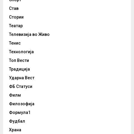
Став
Стории
Театар
Телевизија во Живо
Тенис
Технологија
Топ Вести
Традиција
Ударна Вест
ФБ Статуси
Филм
Филозофија
Формула1
Фудбал
Храна