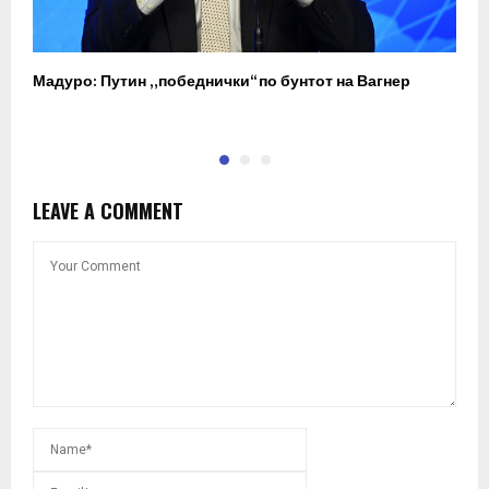
Мадуро: Путин „победнички“ по бунтот на Вагнер
О
п
LEAVE A COMMENT