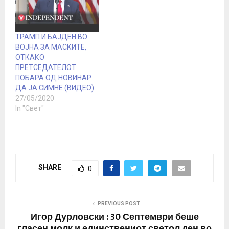
ТРАМП И БАЈДЕН ВО
ВОЈНА ЗА МАСКИТЕ,
ОТКАКО
ПРЕТСЕДАТЕЛОТ
ПОБАРА ОД НОВИНАР
ДА ЈА СИМНЕ (ВИДЕО)
27/05/2020
In "Свет"
SHARE
0
PREVIOUS POST
Игор Дурловски : 30 Септември беше
гласен молк и единствениот светол ден во