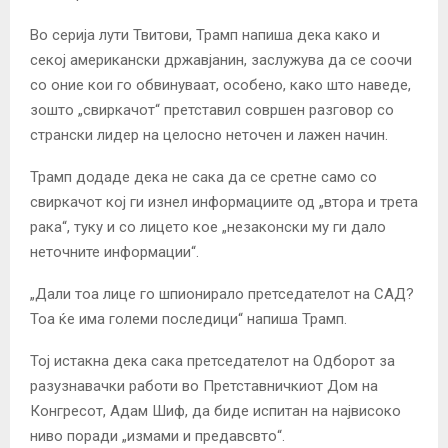
Во серија лути Твитови, Трамп напиша дека како и
секој американски државјанин, заслужува да се соочи
со оние кои го обвинуваат, особено, како што наведе,
зошто „свиркачот“ претставил совршен разговор со
странски лидер на целосно неточен и лажен начин.
Трамп додаде дека не сака да се сретне само со
свиркачот кој ги изнел информациите од „втора и трета
рака“, туку и со лицето кое „незаконски му ги дало
неточните информации“.
„Дали тоа лице го шпионирало претседателот на САД?
Тоа ќе има големи последици“ напиша Трамп.
Тој истакна дека сака претседателот на Одборот за
разузнавачки работи во Претставничкиот Дом на
Конгресот, Адам Шиф, да биде испитан на највисоко
ниво поради „измами и предавсвто“.