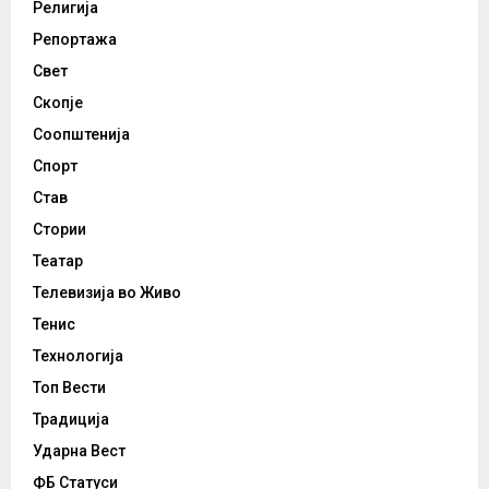
Религија
Репортажа
Свет
Скопје
Соопштенија
Спорт
Став
Стории
Театар
Телевизија во Живо
Тенис
Технологија
Топ Вести
Традиција
Ударна Вест
ФБ Статуси