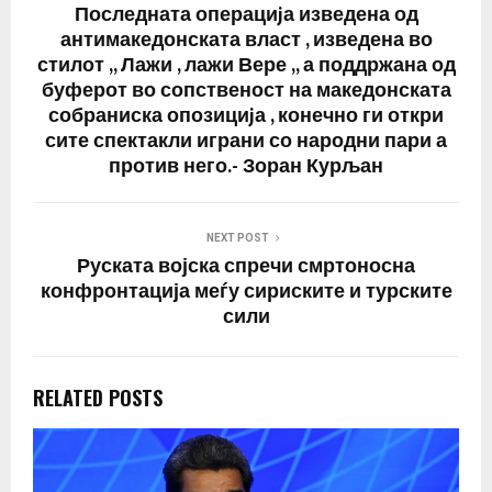
лидери. Седумнаесет
Последната операциjа изведена од
проценти сметаат дека
антимакедонската власт , изведена во
станува збор…
стилот ,, Лажи , лажи Вере ,, а поддржана од
буферот во сопственост на македонската
собраниска опозициjа , конечно ги откри
сите спектакли играни со народни пари а
против него.- Зоран Курљан
NEXT POST
Руската војска спречи смртоносна
конфронтација меѓу сириските и турските
сили
RELATED POSTS