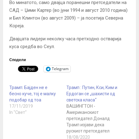
Во минатото, само двајца поранешни претседатели на
САД – Џими Картер (во јуни 1994 и август 2010 година)
и Бил Клинтон (во август 2009) – ја посетија Северна
Кореја.
Двајцата лидери неколку часа претходно остварија
куса средба во Сеул.
Сподели
Telegram
Трамп: Бајден не е
Трамп : Путин, Кси, Ким и
бесно куче, тој е малку
Ердоган се „шахисти од
подобар од тоа
светска класа“
17/11/2019
ВАШИНГТОН -
In "Свет"
Американскиот
претседател Доналд
Трамп изјави дека
рускиот претседател
Владимир Путин,
18/08/2020