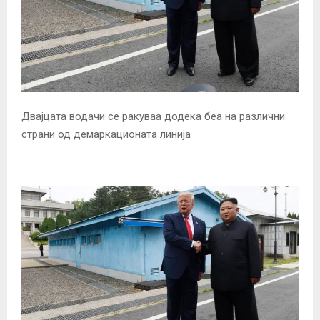
Двајцата водачи се ракуваа додека беа на различни
страни од демаркационата линија