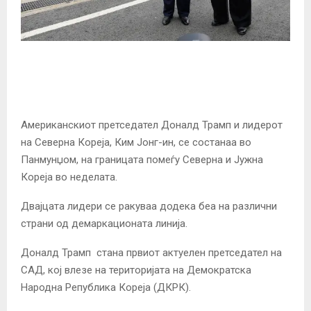
Американскиот претседател Доналд Трамп и лидерот
на Северна Кореја, Ким Јонг-ин, се состанаа во
Панмунџом, на границата помеѓу Северна и Јужна
Кореја во неделата.
Двајцата лидери се ракуваа додека беа на различни
страни од демаркационата линија.
Доналд Трамп стана првиот актуелен претседател на
САД, кој влезе на територијата на Демократска
Народна Република Кореја (ДКРК).