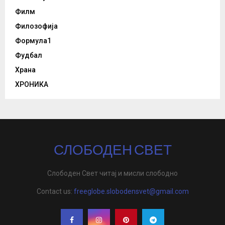
Филм
Филозофија
Формула1
Фудбал
Храна
ХРОНИКА
СЛОБОДЕН СВЕТ
Слободен Свет читај и мисли слободно
Contact us:
freeglobe.slobodensvet@gmail.com