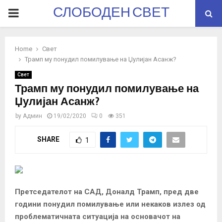
СЛОБОДЕН СВЕТ
PRIMARY
MENU
Home
Свет
Трамп му понудил помилување на Џулијан Асанж?
Свет
Трамп му понудил помилување на
Џулијан Асанж?
by
Админ
19/02/2020
0
351
SHARE
1
Претседателот на САД, Доналд Трамп, пред две
години понудил помилување или некаков излез од
проблематичната ситуација на основачот на