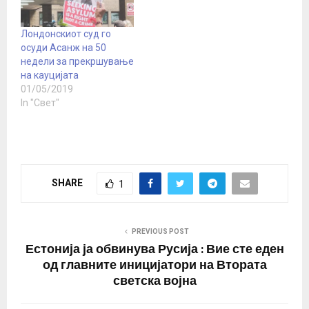
слободата на говорот.
Актерката, која е
долгогодишен
Лондонскиот суд го
поддржувач на Асанж,
осуди Асанж на 50
во емисијата „Такер
недели за прекршување
Карлсон Тунајт“ изјави
на кауцијата
дека помилувањето…
01/05/2019
In "Свет"
SHARE
1
PREVIOUS POST
Естонија ја обвинува Русија : Вие сте еден
од главните иницијатори на Втората
светска војна