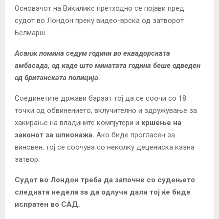
Основачот на Викиликс претходно се појави пред
судот во Лондон преку видео-врска од затворот
Белмарш.
Асанж помина седум години во еквадорската
амбасада, од каде што минатата година беше одведен
од британската полиција.
Соединетите држави бараат тој да се соочи со 18
точки од обвинението, вклучително и здружување за
хакирање на владините компјутери и
кршење на
законот за шпионажа.
Ако биде прогласен за
виновен, тој се соочува со неколку децениска казна
затвор.
Судот во Лондон треба да започне со судењето
следната недела за да одлучи дали тој ќе биде
испратен во САД.