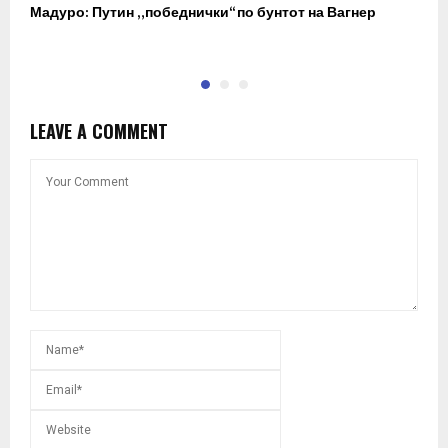
Мадуро: Путин „победнички“ по бунтот на Вагнер
О
п
LEAVE A COMMENT