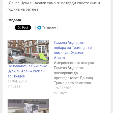
Денес,
Џулијан Асанж
само ги потврди своето име и
година на раѓање.
Сподели
Telegram
Памела Андерсон
побара од Трамп да го
помилува Жулиан
Асанж
Американската актерка
Основачот на Викиликс
Памела Андерсон
Џулијан Асанж уапсен
апелираше до
во Лондон
претседателот Доналд
11/04/2019
Трамп да го помилува
In "Свет"
основачот на Викиликс
19/01/2021
Жулијан Асанж пред да
In "Свет"
ја напушти Белата куќа,
и со тоа да ја покаже
својата посветеност на