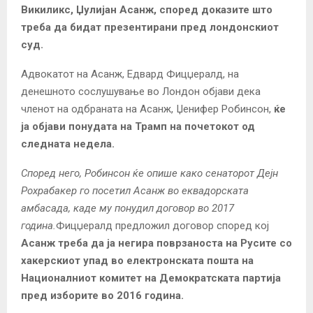
Викиликс, Џулијан Асанж, според доказите што
треба да бидат презентирани пред лондонскиот
суд.
Адвокатот на Асанж, Едвард Фицџералд, на
денешното сослушување во Лондон објави дека
членот на одбраната на Асанж, Џенифер Робинсон,
ќе
ја објави понудата на Трамп на почетокот од
следната недела.
Според него, Робинсон ќе опише како сенаторот Дејн
Рохрабакер го посетил
Асанж во еквадорската
амбасада,
каде му понудил договор во 2017
година.
Фицџералд предложил договор според кој
Асанж треба да ја негира поврзаноста на Русите со
хакерскиот упад во електронската пошта на
Националниот комитет на Демократската партија
пред изборите во 2016 година.