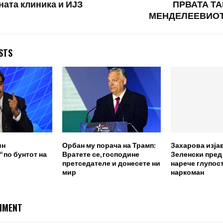
ата клиника и ИЈЗ
ПРВАТА Т
МЕНДЕЛЕЕВИОТ
STS
ин
Орбан му порача на Трамп:
Захарова изја
 по бунтот на
Вратете се, господине
Зеленски пред
претседателе и донесете ни
нарече глупост
мир
наркоман
MMENT