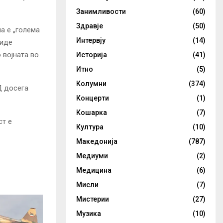
Занимливости
(60)
Здравје
(50)
а е „голема
Интервју
(14)
биде
 војната во
Историја
(41)
Итно
(5)
Колумни
(374)
Д досега
Концерти
(1)
Кошарка
(7)
ст е
Култура
(10)
Македонија
(787)
Медиуми
(2)
Медицина
(6)
Мисли
(7)
Мистерии
(27)
Музика
(10)