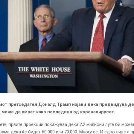
от претседател Доналд Трамп изјави дека предвидува де
 може да умрат како последица од коронавирусот.
ете, првите проекции покажуваа дека 2,2 милиони луѓе би можел
ваме дека ќе бидат 60.000 или 70.000. Многу се. И едно лице е п