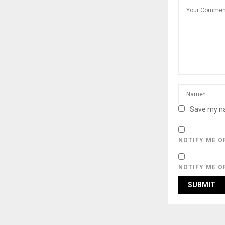
Save my na
NOTIFY ME O
NOTIFY ME O