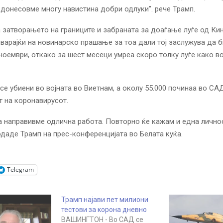
донесовме многу навистина добри одлуки”. рече Трамп.
а затворањето на границите и забраната за доаѓање луѓе од Кин
оварајќи на новинарско прашање за тоа дали тој заслужува да 
ноември, откако за шест месеци умреа скоро толку луѓе како во
 се убиени во војната во Виетнам, а околу 55.000 починаа во СА
т на коронавирусот.
 направивме одлична работа. Повторно ќе кажам и една лично
одаде Трамп на прес-конференцијата во Белата куќа.
Telegram
Трамп најави пет милиони
тестови за корона дневно
ВАШИНГТОН - Во САД се