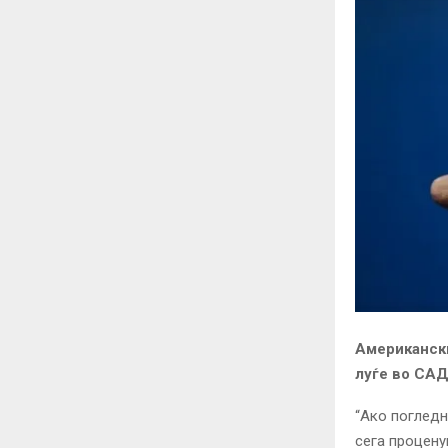
Американски
луѓе во САД
“Ако погледн
сега процену