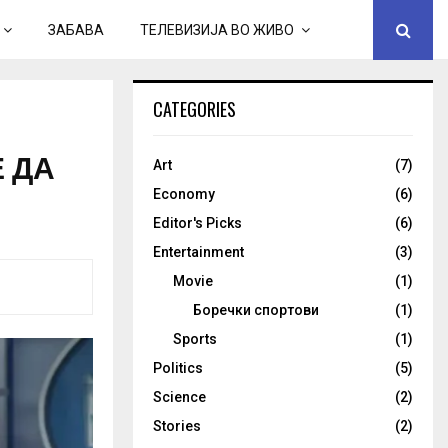
ЗАБАВА
ТЕЛЕВИЗИЈА ВО ЖИВО
CATEGORIES
Е ДА
Art
(7)
Economy
(6)
Editor's Picks
(6)
Entertainment
(3)
Movie
(1)
Боречки спортови
(1)
Sports
(1)
Politics
(5)
Science
(2)
Stories
(2)