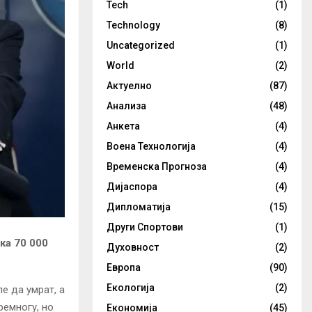
Tech
(1)
Technology
(8)
Uncategorized
(1)
World
(2)
Актуелно
(87)
Анализа
(48)
Анкета
(4)
Воена Технологија
(4)
Временска Прогноза
(4)
Дијаспора
(4)
Дипломатија
(15)
Други Спортови
(1)
ка 70 000
Духовност
(2)
Европа
(90)
Екологија
(2)
е да умрат, а
ремногу, но
Економија
(45)