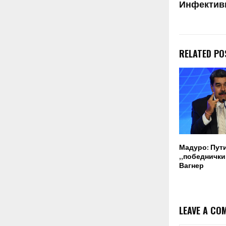
Инфективн
RELATED PO
Мадуро: Пут
„победнички“
Вагнер
LEAVE A CO