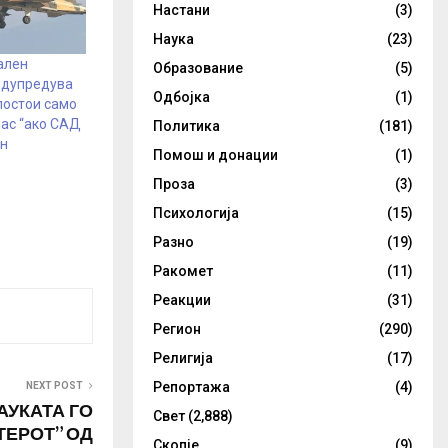
Настани
(3)
Наука
(23)
ален
Образование
(5)
едупредува
Одбојка
(1)
постои само
час “ако САД
Политика
(181)
ан
Помош и донации
(1)
Проза
(3)
Психологија
(15)
Разно
(19)
Ракомет
(11)
Реакции
(31)
Регион
(290)
Религија
(17)
Репортажа
(4)
NEXT POST
АУКАТА ГО
Свет
(2,888)
ТЕРОТ” ОД
Скопје
(9)