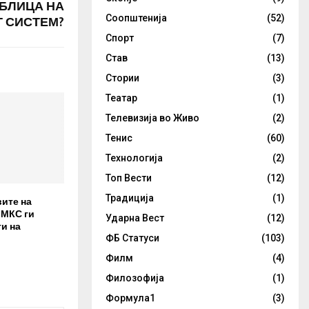
АБЛИЦА НА
Соопштенија
(52)
 СИСТЕМ?
Спорт
(7)
Став
(13)
Стории
(3)
Театар
(1)
Телевизија во Живо
(2)
Тенис
(60)
Технологија
(2)
Топ Вести
(12)
Традиција
(1)
вите на
 МКС ги
Ударна Вест
(12)
и на
ФБ Статуси
(103)
Филм
(4)
Филозофија
(1)
Формула1
(3)