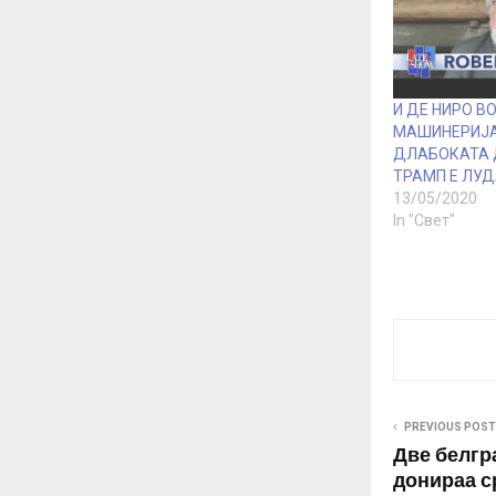
И ДЕ НИРО В
МАШИНЕРИЈА
ДЛАБОКАТА 
ТРАМП Е ЛУД
13/05/2020
In "Свет"
PREVIOUS POST
Две белгр
донираа с