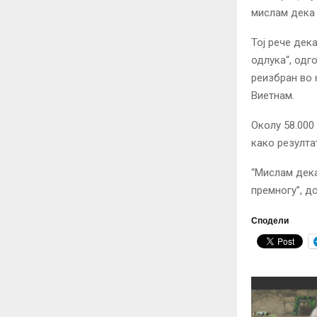
мислам дека 
Тој рече дек
одлука“, одг
реизбран во 
Виетнам.
Околу 58.000
како резулта
“Мислам дека
премногу”, д
Сподели