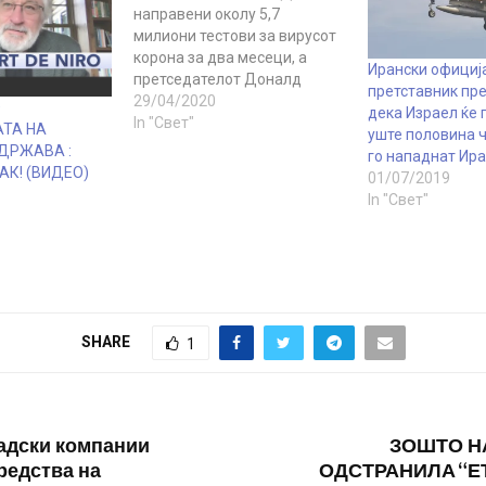
направени околу 5,7
милиони тестови за вирусот
корона за два месеци, а
Ирански официј
претседателот Доналд
претставник пр
Трамп најавува дека наскоро
29/04/2020
О
дека Израел ќе 
ќе бидат правени пет
In "Свет"
ТА НА
уште половина 
милиони тестови дневно.
ДРЖАВА :
го нападнат Ир
Две причини зошто САД
АК! (ВИДЕО)
01/07/2019
имаат толку голем број
In "Свет"
потврдени случаи на
вирусот корона е големото
население од околу 330…
SHARE
1
адски компании
ЗОШТО Н
редства на
ОДСТРАНИЛА “Е