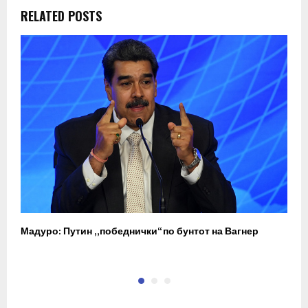
RELATED POSTS
Мадуро: Путин „победнички“ по бунтот на Вагнер
О
п