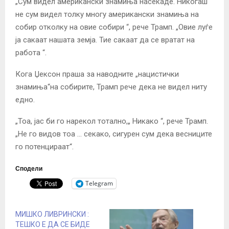
„Сум видел американски знамиња насекаде. Никогаш
не сум видел толку многу американски знамиња на
собир отколку на овие собири “, рече Трамп. „Овие луѓе
ја сакаат нашата земја. Тие сакаат да се вратат на
работа “.
Кога Џексон праша за наводните „нацистички
знамиња“на собирите, Трамп рече дека не видел ниту
едно.
„Тоа, јас би го нарекол тотално,„ Никако “, рече Трамп.
„Не го видов тоа … секако, сигурен сум дека весниците
го потенцираат“.
Сподели
Telegram
МИШКО ЛИВРИНСКИ :
ТЕШКО Е ДА СЕ БИДЕ