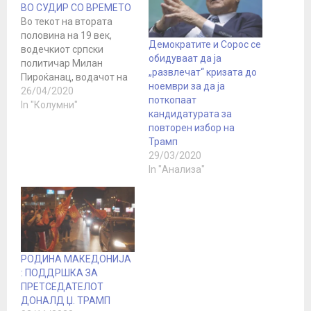
ВО СУДИР СО ВРЕМЕТО
Во текот на втората
половина на 19 век,
Демократите и Сорос се
водечкиот српски
обидуваат да ја
политичар Милан
„развлечат“ кризата до
Пироќанац, водачот на
ноември за да ја
српските либерали ја
26/04/2020
поткопаат
има кажано следнава
In "Колумни"
кандидатурата за
реченица „ Тешко је
повторен избор на
бити у сукоб са
Трамп
временом.“ Ова
29/03/2020
реченица најдобро ја
In "Анализа"
отсликува денешната
ситуација во која светот
се наоѓа. А денес светот
се наоѓа во пресвртница
помеѓу…
РОДИНА МАКЕДОНИЈА
: ПОДДРШКА ЗА
ПРЕТСЕДАТЕЛОТ
ДОНАЛД Џ. ТРАМП