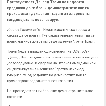
Претседателот Доналд Трамп во неделата
продолжи да ги брани демонстрантите кои го
прекршуваат државниот карантин за време на
пандемијата на коронавирус.
„Ова се Големи луѓе… Имаат карантинска треска и
сакаат да се вратат. Тие сакаат нивниот живот да се
врати; нивниот живот им беше одземен “, рече Трамп.
Трамп беше запрашан од новинарот на
USA Today
Дејвид Џексон дали е загрижен за неговите повици за
„ослободување“ и
одбрана
на Вториот амандман кои
се „поттикнување насилство“ против некои од
гувернерите од редовите на демократите кои го
промовираат задолжителниот карантин.
Но, претседателот ги бранеше демонстрантите како
патриоти.