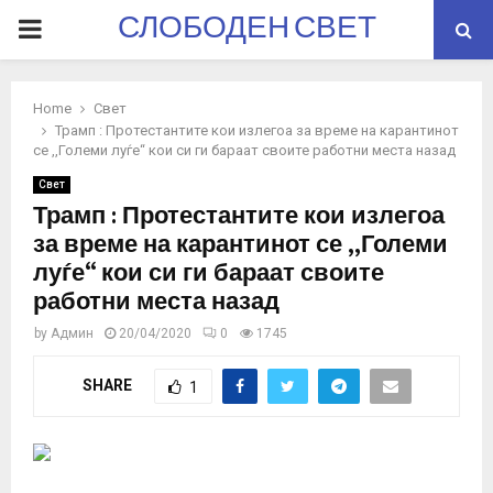
СЛОБОДЕН СВЕТ
PRIMARY
MENU
Home
Свет
Трамп : Протестантите кои излегоа за време на карантинот
се ,,Големи луѓе“ кои си ги бараат своите работни места назад
Свет
Трамп : Протестантите кои излегоа
за време на карантинот се ,,Големи
луѓе“ кои си ги бараат своите
работни места назад
by
Админ
20/04/2020
0
1745
SHARE
1