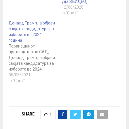
удар(ВИДЕО)
12/06/2020
In "Свет"
Доналд Трамп, ја објави
својата кандидатура за
изборите во 2024
година
Поранешниот
претседател на САД,
Доналд Трамп, ја објави
својата кандидатура за
изборите во 2024
година во интервју за
05/05/2021
Кендис Овенс. Тој на
In "Свет"
конзервативниот
новинар му одговори
дека „ја следи
ситуацијата“ на
прашањето дали ќе се
SHARE
1
обиде уште еднаш да
влезе во Белата куќа.
„Како што знаете, сè