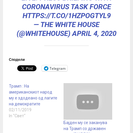
CORONAVIRUS TASK FORCE
HTTPS://T.CO/1HZPOGTYL9
— THE WHITE HOUSE
(@WHITEHOUSE)
APRIL 4, 2020
Сподели
Telegram
Трамп : На
американскиот народ
му е здодеано од лагите
на демократите
02/11/2019
In "Свет"
Бајден му се заканува
на Трамп со државен