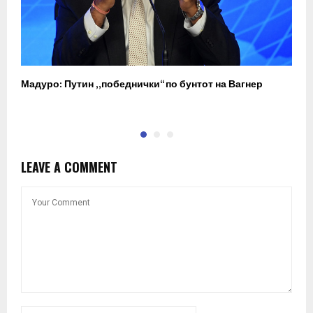
Мадуро: Путин „победнички“ по бунтот на Вагнер
О
п
LEAVE A COMMENT