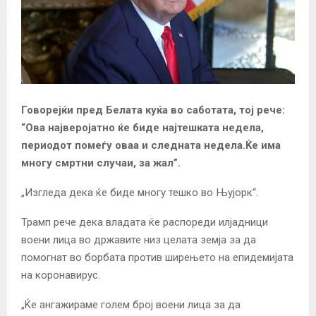
Говорејќи пред Белата куќа во саботата, тој рече:
“Ова најверојатно ќе биде најтешката недела,
периодот помеѓу оваа и следната недела.Ќе има
многу смртни случаи, за жал”.
„Изгледа дека ќе биде многу тешко во Њујорк“.
Трамп рече дека владата ќе распореди илјадници
воени лица во државите низ целата земја за да
помогнат во борбата против ширењето на епидемијата
на коронавирус.
„Ќе ангажираме голем број воени лица за да