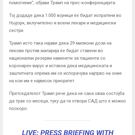
помогнеме“, објави Трамп на прес-конференцијата.
Тој додаде дека 1.000 војници ќе бидат испратени во
Њујорк, вклучително и воени лекари и медицински
сестри.
Трамп исто така најави дека 29 милиони дози на
лекови против маларија ќе бидат ставени во
национални резерви наменети за пациенти со
коронарен вирус и истакна дека медицинската и
заштитната опрема им се испорачува најпрво на оние
на кои им е највисок приоритет.
Претседателот Трамп рече дека не сака оваа состојба
да трае со месеци, туку да ги отвори САД што е можно
поскоро.
LIVE: PRESS BRIEFING WITH