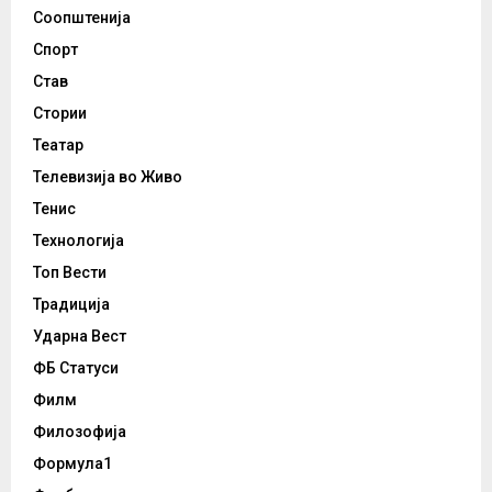
Соопштенија
Спорт
Став
Стории
Театар
Телевизија во Живо
Тенис
Технологија
Топ Вести
Традиција
Ударна Вест
ФБ Статуси
Филм
Филозофија
Формула1