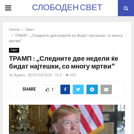
СЛОБОДЕН СВЕТ
PRIMARY
MENU
Home
Свет
ТРАМП : „Следните две недели ќе бидат најтешки, со многу
мртви“
Свет
ТРАМП : „Следните две недели ќе
бидат најтешки, со многу мртви“
by
Админ
05/04/2020
0
335
SHARE
1