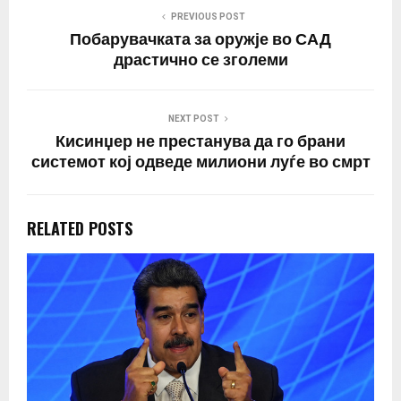
уште е рано“,…
PREVIOUS POST
Побарувачката за оружје во САД
драстично се зголеми
NEXT POST
Кисинџер не престанува да го брани
системот кој одведе милиони луѓе во смрт
RELATED POSTS