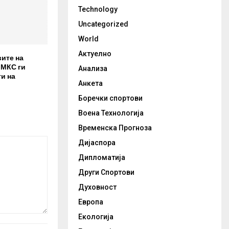
Technology
Uncategorized
World
Актуелно
вите на
 МКС ги
Анализа
и на
Анкета
Боречки спортови
Воена Технологија
Временска Прогноза
Дијаспора
Дипломатија
Други Спортови
Духовност
Европа
Екологија