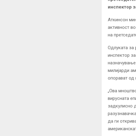
инспектор з
Аткинсон мин
активност во
на претседат
Одлуката за 
инспектор за
назначување 
милијарди ам
опорават од 
„Ова мноштво
вирусната еп
задкулисно д
разузнавачка
да ги открив
американскат