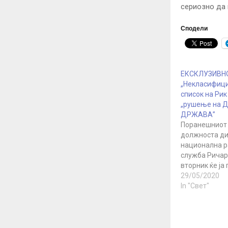
сериозно да 
Сподели
ЕКСКЛУЗИВНО
„Некласифиц
список на Рик
„рушење на 
ДРЖАВА”
Поранешниот 
должноста ди
национална р
служба Ричар
вторник ќе ја
должноста по
29/05/2020
директор на 
In "Свет"
разузнавање 
во Тексас ќе
заклетва пре
републиканск