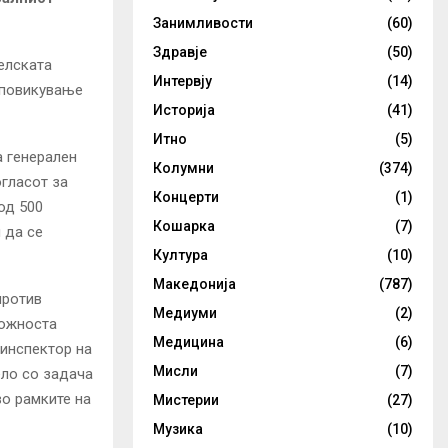
Занимливости
(60)
Здравје
(50)
елската
Интервју
(14)
тповикување
Историја
(41)
Итно
(5)
а генерален
Колумни
(374)
гласот за
Концерти
(1)
од 500
Кошарка
(7)
 да се
Култура
(10)
Македонија
(787)
против
Медиуми
(2)
можноста
Медицина
(6)
 инспектор на
Мисли
(7)
ело со задача
во рамките на
Мистерии
(27)
Музика
(10)