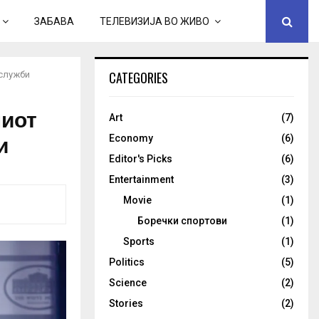
ЗАБАВА
ТЕЛЕВИЗИЈА ВО ЖИВО
CATEGORIES
 служби
ниот
Art
(7)
и
Economy
(6)
Editor's Picks
(6)
Entertainment
(3)
Movie
(1)
Боречки спортови
(1)
Sports
(1)
Politics
(5)
Science
(2)
Stories
(2)