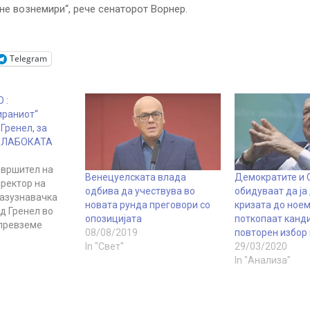
не вознемири“, рече сенаторот Ворнер.
Telegram
 :
ираниот“
 Гренел, за
ДЛАБОКАТА
вршител на
Венецуелската влада
Демократите и 
ректор на
одбива да учествува во
обидуваат да ја
азузнавачка
новата рунда преговори со
кризата до ноем
д Гренел во
опозицијата
поткопаат канд
 превземе
08/08/2019
повторен избор
стојан
In "Свет"
29/03/2020
националното
In "Анализа"
(ДНР) откако
 положи
д
иот