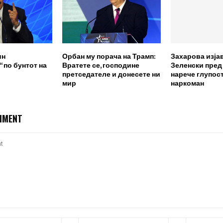
ин
Орбан му порача на Трамп:
Захарова изја
 по бунтот на
Вратете се, господине
Зеленски пред
претседателе и донесете ни
нарече глупост
мир
наркоман
MMENT