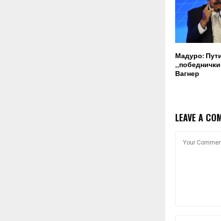
Мадуро: Пут
„победнички“
Вагнер
LEAVE A CO