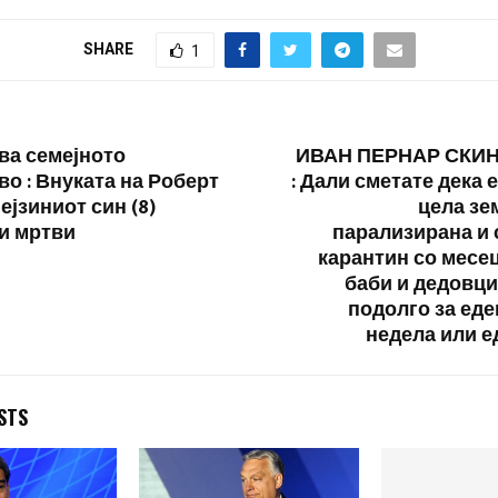
Џон Ратклиф.
одеше
SHARE
1
а на
а национално
(КДНР) само
американските
а семејното
ИВАН ПЕРНАР СКИ
и…
во : Внуката на Роберт
: Дали сметате дека 
ејзиниот син (8)
цела зе
и мртви
парализирана и 
карантин со месец
баби и дедовци
подолго за еде
недела или е
STS