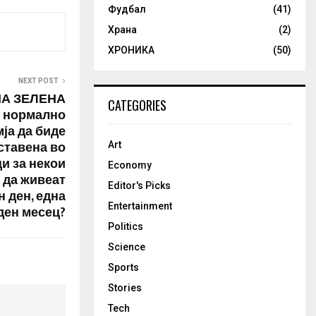
Фудбал
(41)
Храна
(2)
ХРОНИКА
(50)
NEXT POST
НА ЗЕЛЕНА
CATEGORIES
е нормално
мја да биде
ставена во
Art
и за некои
Economy
 да живеат
Editor's Picks
н ден, една
Entertainment
ден месец?
Politics
Science
Sports
Stories
Tech