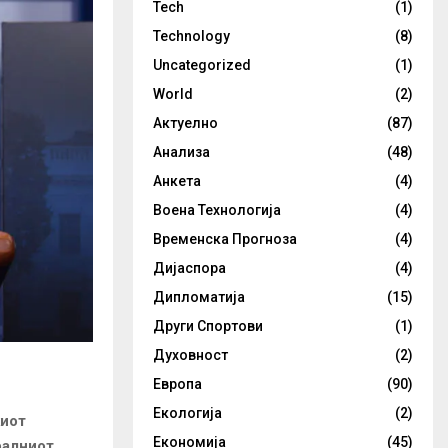
Tech
(1)
Technology
(8)
Uncategorized
(1)
World
(2)
Актуелно
(87)
Анализа
(48)
Анкета
(4)
Воена Технологија
(4)
Временска Прогноза
(4)
Дијаспора
(4)
Дипломатија
(15)
Други Спортови
(1)
Духовност
(2)
Европа
(90)
Екологија
(2)
киот
Економија
(45)
ралниот