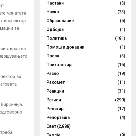
Настани
(3)
от
Наука
(23)
ште минатата
от инспектор
Образование
(5)
рмации за
Одбојка
(1)
Политика
(181)
Помош и донации
(1)
нсистирал на
завршувањето
Проза
(3)
Психологија
(15)
Разно
(19)
спектор за
Ракомет
(11)
неговата
Реакции
(31)
Регион
(290)
Вирџинија,
Религија
(17)
еодговорно
Репортажа
(4)
Свет
(2,888)
 треба
Скопје
(9)