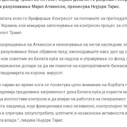
а разузнавање Мајкл Аткинсон, пренесува Њујорк Тајмс.
атата есен го брифираше Конгресот за поплаките за претседат
 Украина, кои иницираа започнување на конгресен процес за о
елот Трамп.
разрешување на Аткинсон и назначување на негов наследник з
 разузнавање беше објавена пред законодавците како дел од о
нов советник во Белата куќа за надзор и управување со фонд 
ерикански долари за да им помогне на корпоративните бизниси
пандемијата на корона вирусот.
 најави во време кога се посветува цело внимание на борбата 
идемија предизвика загриженост дека Белата куќа ја користи 
а воспостави контроли и да влијае на работата на генералниот
та заедница, која функционира како независно, контролорно т
а и спречува злоупотребите, штетните и незаконски активности 
а влада “, пишува Њујорк Тајмс.