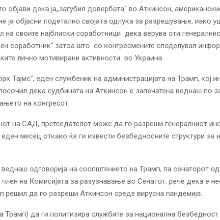
то објави дека ја„загубил довербата“ во Аткинсон, американски
не ја објасни подетално својата одлука за разрешување, иако у
л на своите најблиски соработници дека верува оти генерални
ален соработник“ затоа што со конгресмените споделувал инфо
ките лично мотивирани активности во Украина.
рк Тајмс“, еден службеник на администрацијата на Трамп, кој и
посочил дека судбината на Аткинсон е запечатена веднаш по 
ањето на конгресот.
от на САД, претседателот може да го разреши генералниот ин
еден месец откако ќе ги извести безбедносните структури за 
веднаш одговорија на соопштението на Трамп, па сенаторот од 
 член на Комисијата за разузнавање во Сенатот, рече дека е н
п решил да го разреши Аткинсон среде вирусна пандемија.
на Трамп) да ги политизира службите за национална безбедност