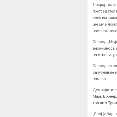
Покрај тоа ш
претседател 
есен им кажа
„не му е лој
претседателс
Според „Њујо
анонимност, 
на отповикув
Според закон
разузнавање 
намера.
Демократите 
Марк Ворнер,
тоа што Трам
„Овој (обид 