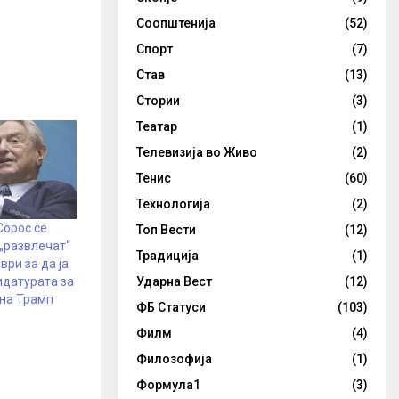
Соопштенија
(52)
Спорт
(7)
Став
(13)
Стории
(3)
Театар
(1)
Телевизија во Живо
(2)
Тенис
(60)
Технологија
(2)
Сорос се
Топ Вести
(12)
 „развлечат“
Традиција
(1)
ври за да ја
Ударна Вест
(12)
идатурата за
 на Трамп
ФБ Статуси
(103)
Филм
(4)
Филозофија
(1)
Формула1
(3)