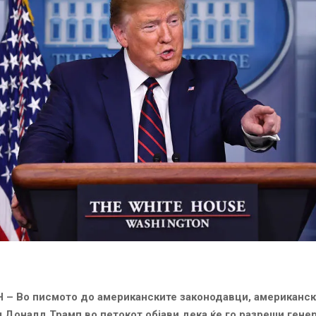
 –
Во писмото до американските законодавци, американс
 Доналд Трамп во петокот објави дека ќе го разреши гене