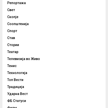
Репортажа
Свет
Скопје
Соопштенија
Спорт
Став
Стории
Театар
Телевизија во Живо
Тенис
Технологија
Топ Вести
Традиција
Ударна Вест
ФБ Статуси
Филм