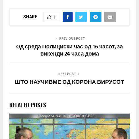
негативни на
коронавирусот. На
SHARE
1
денешната
попладневна прес-
конференција
министерот Венко
PREVIOUS POST
Филипче соопшти дека
Oд среда Полициски час од 16 часот, за
се испитуваат осум
викенди 24 часа дома
пациенти – еден
пациент кој престојувал
во Бугарија…
NEXT POST
ШТО НАУЧИВМЕ ОД КОРОНА ВИРУСОТ
RELATED POSTS