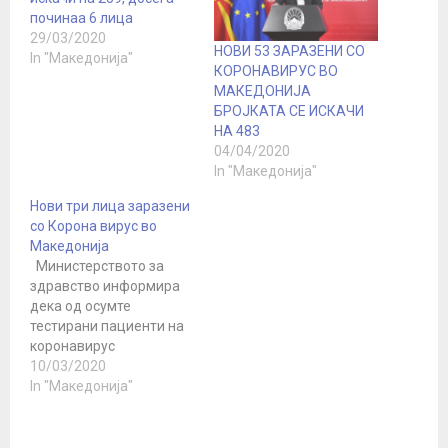
починаа 6 лица
29/03/2020
НОВИ 53 ЗАРАЗЕНИ СО
In "Македонија"
КОРОНАВИРУС ВО
МАКЕДОНИЈА
БРОЈКАТА СЕ ИСКАЧИ
НА 483
04/04/2020
In "Македонија"
Нови три лица заразени
со Корона вирус во
Македонија
Министерството за
здравство информира
дека од осумте
тестирани пациенти на
коронавирус
попладнево, тројца
10/03/2020
членови на семејството
In "Македонија"
на сопружниците од
Дебарско се позитивни,
а другите петмина се