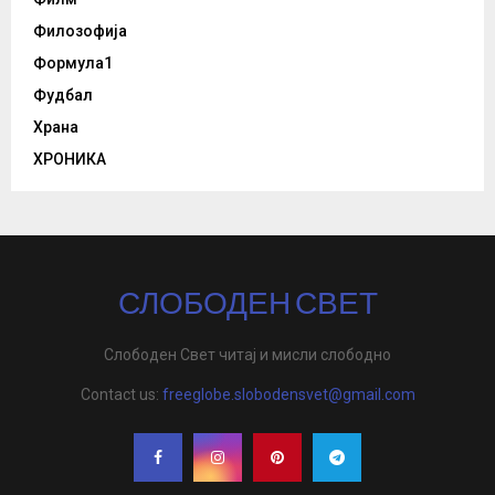
Филозофија
Формула1
Фудбал
Храна
ХРОНИКА
СЛОБОДЕН СВЕТ
Слободен Свет читај и мисли слободно
Contact us:
freeglobe.slobodensvet@gmail.com