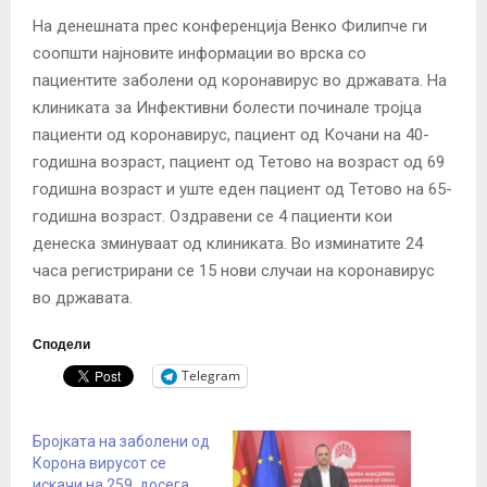
На денешната прес конференција Венко Филипче ги
соопшти најновите информации во врска со
пациентите заболени од коронавирус во државата. На
клиниката за Инфективни болести починале тројца
пациенти од коронавирус, пациент од Кочани на 40-
годишна возраст, пациент од Тетово на возраст од 69
годишна возраст и уште еден пациент од Тетово на 65-
годишна возраст. Оздравени се 4 пациенти кои
денеска зминуваат од клиниката. Во изминатите 24
часа регистрирани се 15 нови случаи на коронавирус
во државата.
Сподели
Telegram
Бројката на заболени од
Корона вирусот се
искачи на 259, досега