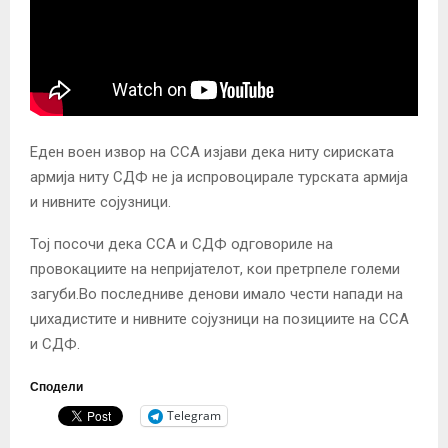
Еден воен извор на ССА изјави дека ниту сириската
армија ниту СДФ не ја испровоцирале турската армија
и нивните сојузници.
Тој посочи дека ССА и СДФ одговориле на
провокациите на непријателот, кои претрпеле големи
загуби.
Во последниве денови имало чести напади на
џихадистите и нивните сојузници на позициите на ССА
и СДФ.
Сподели
Telegram