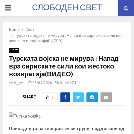
СЛОБОДЕН СВЕТ
PRIMARY
MENU
Home
Свет
Турската војска не мирува : Напад врз сириските сили кои
жестоко возвратија(ВИДЕО)
Свет
Турската војска не мирува : Напад
врз сириските сили кои жестоко
возвратија(ВИДЕО)
by
Админ
05/04/2020
0
274
SHARE
1
Припадници на терористички групи, поддржани од