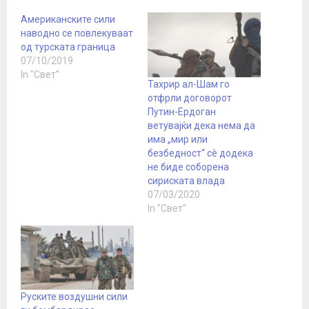
Американските сили
наводно се повлекуваат
од турската граница
07/10/2019
In "Свет"
Тахрир ал-Шам го
отфрли договорот
Путин-Ердоган
ветувајќи дека нема да
има „мир или
безбедност“ сè додека
не биде соборена
сириската влада
07/03/2020
In "Свет"
Руските воздушни сили