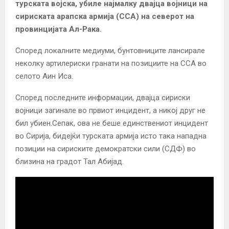
турската војска, убиле најмалку двајца војници на
сириската арапска армија (ССА) на северот на
провинцијата Ал-Рака.
Според локалните медиуми, бунтовниците лансирале
неколку артилериски гранати на позициите на ССА во
селото Аин Иса.
Според последните информации, двајца сириски
војници загинале во првиот инцидент, а никој друг не
бил убиен.
Сепак, ова не беше единствениот инцидент
во Сирија, бидејќи турската армија исто така нападна
позиции на сириските демократски сили (СДФ) во
близина на градот Тал Абијад.