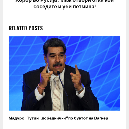
Хорор во Русија : Маж отвори оган кон
соседите и уби петмина!
RELATED POSTS
Мадуро: Путин „победнички“ по бунтот на Вагнер
О
п