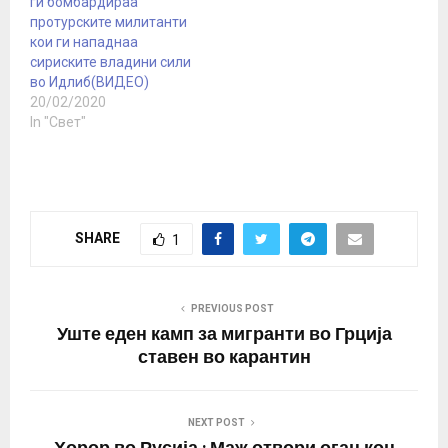
ги бомбардираа
протурските милитанти
кои ги нападнаа
сириските владини сили
во Идлиб(ВИДЕО)
20/02/2020
In "Свет"
SHARE
1
PREVIOUS POST
Уште еден камп за мигранти во Грција
ставен во карантин
NEXT POST