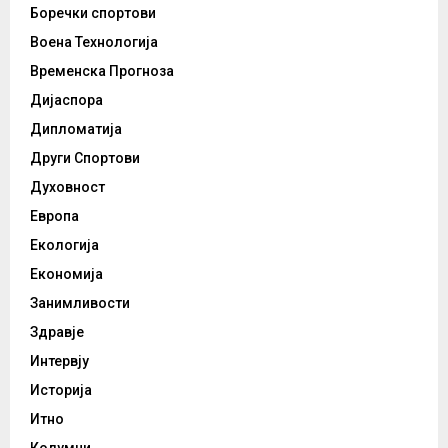
Боречки спортови
Воена Технологија
Временска Прогноза
Дијаспора
Дипломатија
Други Спортови
Духовност
Европа
Екологија
Економија
Занимливости
Здравје
Интервју
Историја
Итно
Колумни