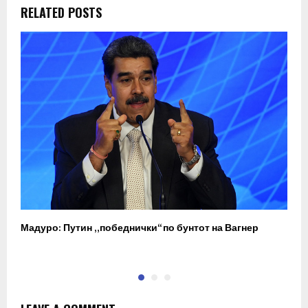
RELATED POSTS
Мадуро: Путин „победнички“ по бунтот на Вагнер
О
п