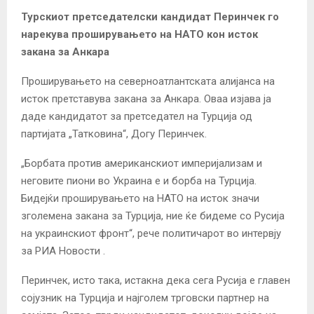
Турскиот претседателски кандидат Перинчек го
нарекува проширувањето на НАТО кон исток
закана за Анкара
Проширувањето на северноатлантската алијанса на
исток претставува закана за Анкара. Оваа изјава ја
даде кандидатот за претседател на Турција од
партијата „Татковина“, Догу Перинчек.
„Борбата против американскиот империјализам и
неговите пиони во Украина е и борба на Турција.
Бидејќи проширувањето на НАТО на исток значи
зголемена закана за Турција, ние ќе бидеме со Русија
на украинскиот фронт“, рече политичарот во интервју
за РИА Новости .
Перинчек, исто така, истакна дека сега Русија е главен
сојузник на Турција и најголем трговски партнер на