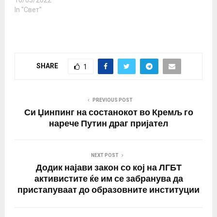
Финска и Шведска во
16/05/2022
НАТО. „Нема да кажеме
In "Свет"
„да“ за влез на овие две
земји во НАТО “, рече
Ердоган. Турскиот
претседател потсети
дека овие две земји
SHARE
1
одбиле да го задоволат
барањето на…
PREVIOUS POST
Си Џинпинг на состанокот во Кремљ го
нарече Путин драг пријател
NEXT POST
Додик најави закон со кој на ЛГБТ
активистите ќе им се забранува да
пристапуваат до образовните институции