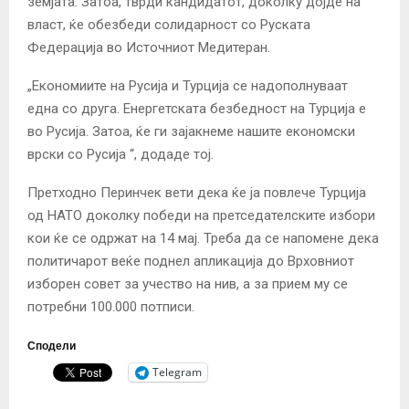
земјата. Затоа, тврди кандидатот, доколку дојде на
власт, ќе обезбеди солидарност со Руската
Федерација во Источниот Медитеран.
„Економиите на Русија и Турција се надополнуваат
една со друга. Енергетската безбедност на Турција е
во Русија. Затоа, ќе ги зајакнеме нашите економски
врски со Русија “, додаде тој.
Претходно Перинчек вети дека ќе ја повлече Турција
од НАТО доколку победи на претседателските избори
кои ќе се одржат на 14 мај. Треба да се напомене дека
политичарот веќе поднел апликација до Врховниот
изборен совет за учество на нив, а за прием му се
потребни 100.000 потписи.
Сподели
Telegram