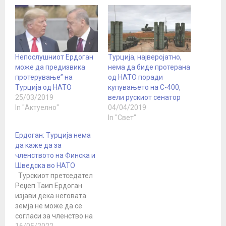
Непослушниот Ердоган
Турција, најверојатно,
може да предизвика
нема да биде протерана
протерување” на
од НАТО поради
Турција од НАТО
купувањето на С-400,
25/03/2019
вели рускиот сенатор
In "Актуелно"
04/04/2019
In "Свет"
Ердоган: Турција нема
да каже да за
членството на Финска и
Шведска во НАТО
Турскиот претседател
Реџеп Таип Ердоган
изјави дека неговата
земја не може да се
согласи за членство на