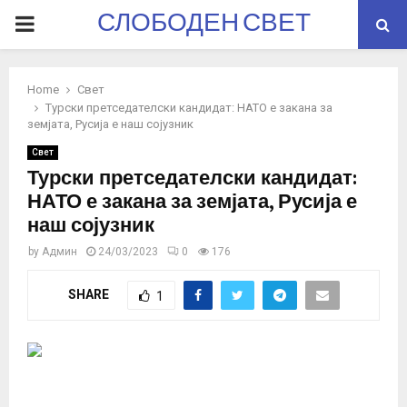
СЛОБОДЕН СВЕТ
PRIMARY
MENU
Home
Свет
Турски претседателски кандидат: НАТО е закана за
земјата, Русија е наш сојузник
Свет
Турски претседателски кандидат:
НАТО е закана за земјата, Русија е
наш сојузник
by
Админ
24/03/2023
0
176
SHARE
1