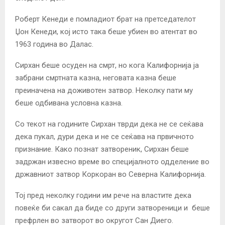
Роберт Кенеди е помладиот брат на претседателот
Џон Кенеди, кој исто така беше убиен во атентат во
1963 година во Далас.
Сирхан беше осуден на смрт, но кога Калифорнија ја
забрани смртната казна, неговата казна беше
преиначена на доживотен затвор. Неколку пати му
беше одбивана условна казна.
Со текот на годините Сирхан тврди дека не се сеќава
дека пукал, дури дека и не се сеќава на првичното
признание. Како познат затвореник, Сирхан беше
задржан извесно време во специјалното одделение во
државниот затвор Коркоран во Северна Калифорнија.
Тој пред неколку години им рече на властите дека
повеќе би сакал да биде со други затвореници и беше
префрлен во затворот во округот Сан Диего.