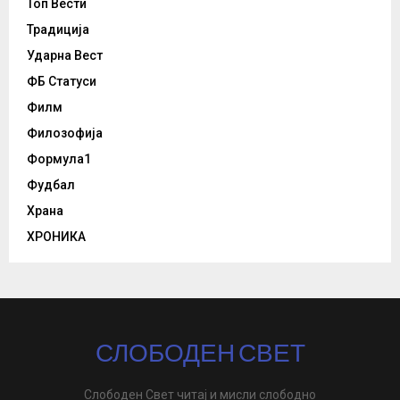
Топ Вести
Традиција
Ударна Вест
ФБ Статуси
Филм
Филозофија
Формула1
Фудбал
Храна
ХРОНИКА
СЛОБОДЕН СВЕТ
Слободен Свет читај и мисли слободно