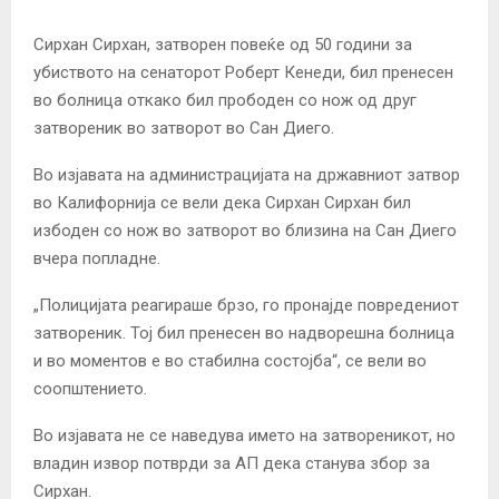
Сирхан Сирхан, затворен повеќе од 50 години за
убиството на сенаторот Роберт Кенеди, бил пренесен
во болница откако бил прободен со нож од друг
затвореник во затворот во Сан Диего.
Во изјавата на администрацијата на државниот затвор
во Калифорнија се вели дека Сирхан Сирхан бил
избоден со нож во затворот во близина на Сан Диего
вчера попладне.
„Полицијата реагираше брзо, го пронајде повредениот
затвореник. Тој бил пренесен во надворешна болница
и во моментов е во стабилна состојба“, се вели во
соопштението.
Во изјавата не се наведува името на затвореникот, но
владин извор потврди за АП дека станува збор за
Сирхан.