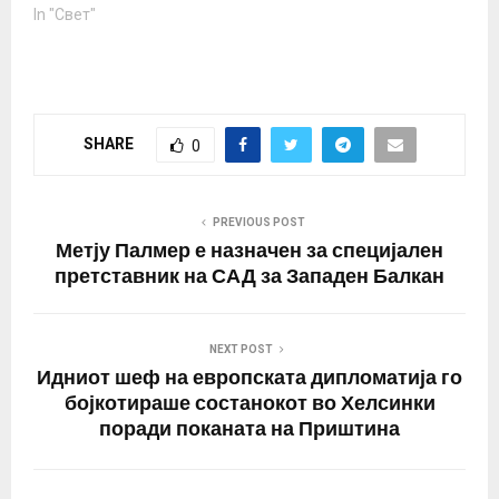
In "Свет"
Белата куќа. Бидејќи
петицијата е стара само
десет дена, таа може да
достигне половина…
SHARE
0
PREVIOUS POST
Метју Палмер е назначен за специјален
претставник на САД за Западен Балкан
NEXT POST
Идниот шеф на европската дипломатија го
бојкотираше состанокот во Хелсинки
поради поканата на Приштина