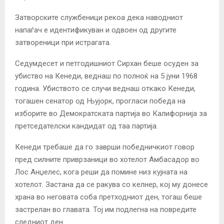
Затворските службеници рекоа дека наводниот
напаѓач е идентификуван и одвоен од другите
затвореници при истрагата.
Седумдесет и петгодишниот Сирхан беше осуден за
убиство на Кенеди, веднаш по полноќ на 5 јуни 1968
година. Убиството се случи веднаш откако Кенеди,
тогашен сенатор од Њујорк, прогласи победа на
изборите во Демократската партија во Калифорнија за
претседателски кандидат од таа партија.
Кенеди требаше да го заврши победничкиот говор
пред силните приврзаници во хотелот Амбасадор во
Лос Анџелес, кога реши да помине низ кујната на
хотелот. Застана да се ракува со келнер, кој му донесе
храна во неговата соба претходниот ден, тогаш беше
застрелан во главата. Тој им подлегна на повредите
следниот ден.