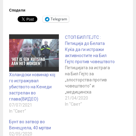
Сподели
Telegram
СТОП БИЛ ГЕЈТС :
Петиција до Белата
Куќа да ги истражи
активностите на Бил
Гејтс против човештвото
Петицијата за истрага
на Бил Гејтс за
Холандски новинар кој
„злосторства против
го истражувал
човештвото“ и
убиството на Кенеди
„медицинска
застрелан во
злоупотреба“ се здоби
21/04/2020
глава(ВИДЕО)
со неверојатни 289.000
In "Свет"
07/07/2021
потписи од загрижените
In "Свет"
граѓани, што е речиси
Бунт во затвор во
трипати повеќе од
Венецуела, 40 мртви
бројот потребен за да се
02/05/2020
добие одговор од