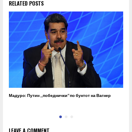
RELATED POSTS
Мадуро: Путин „победнички“ по бунтот на Вагнер
О
п
LEAVE A COMMENT