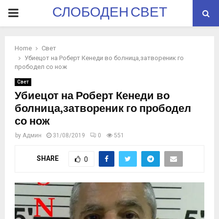
СЛОБОДЕН СВЕТ
PRIMARY
MENU
Home
Свет
Убиецот на Роберт Кенеди во болница,затвореник го
прободел со нож
Свет
Убиецот на Роберт Кенеди во
болница,затвореник го прободел
со нож
by
Админ
31/08/2019
0
551
SHARE
0