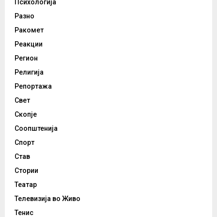
Психологија
Разно
Ракомет
Реакции
Регион
Религија
Репортажа
Свет
Скопје
Соопштенија
Спорт
Став
Стории
Театар
Телевизија во Живо
Тенис