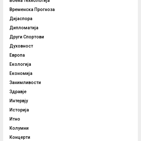
Воена Технологија
Временска Прогноза
Дијаспора
Дипломатија
Други Спортови
Духовност
Европа
Екологија
Економија
Занимливости
Здравје
Интервју
Историја
Итно
Колумни
Концерти