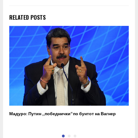
RELATED POSTS
Мадуро: Путин „победнички“ по бунтот на Вагнер
О
п