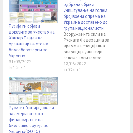
одбрана објави
уништување на голем
број воена опрема на
Украина доставено до
Русија ги објави
група националисти
доказите за учество на
Вооружените сили на
Хантер Бajден во
Руската Федерација за
организирањето на
време на специјална
биолаборатории во
операција уништија
Украина
големо количество
31/03/2022
оружје и воена опрема
13/06/2022
In "Свет"
испорачана од САД и
In "Свет"
европските земји за
група украински
националисти, изјави
Игор Конашенков,
портпарол на руското
Министерство за
Русите објавија докази
одбрана. Тој додаде
за американското
дека руските војници го
финансирање на
уништиле
биолошко оружје во
привременото
Украина(ФОТО)