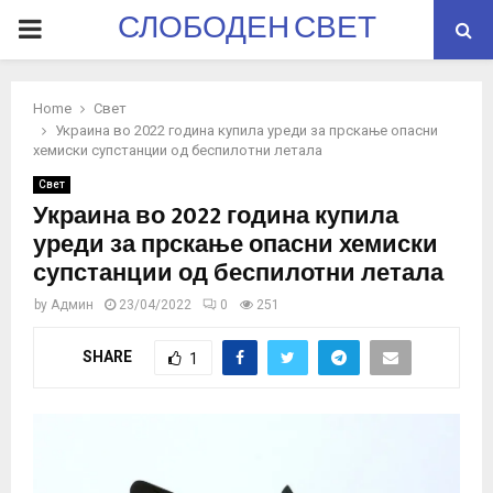
СЛОБОДЕН СВЕТ
PRIMARY
MENU
Home
Свет
Украина во 2022 година купила уреди за прскање опасни
хемиски супстанции од беспилотни летала
Свет
Украина во 2022 година купила
уреди за прскање опасни хемиски
супстанции од беспилотни летала
by
Админ
23/04/2022
0
251
SHARE
1