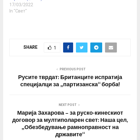
распоредување на
17/03/2022
странски платеници,
In "Свет"
неколку украински
беспилотни…
SHARE
1
PREVIOUS POST
Русите тврдат: Британците испратија
специјалци за „партизанска“ борба!
NEXT POST
Марија Захарова – за руско-кинескиот
договор за мултиполарен свет: Наша цел,
„Обезбедување рамноправност на
државите“