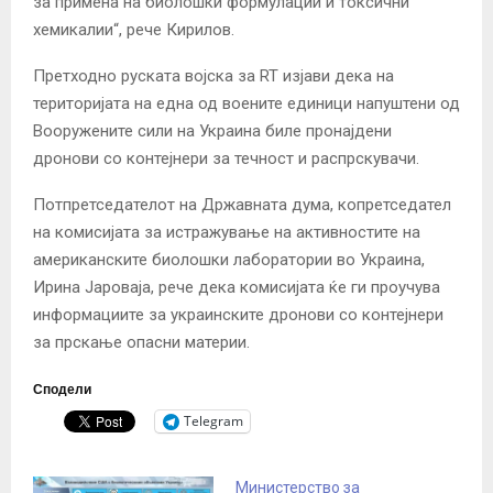
за примена на биолошки формулации и токсични
хемикалии“, рече Кирилов.
Претходно руската војска за RT изјави дека на
територијата на една од воените единици напуштени од
Вооружените сили на Украина биле пронајдени
дронови со контејнери за течност и распрскувачи.
Потпретседателот на Државната дума, копретседател
на комисијата за истражување на активностите на
американските биолошки лаборатории во Украина,
Ирина Јароваја, рече дека комисијата ќе ги проучува
информациите за украинските дронови со контејнери
за прскање опасни материи.
Сподели
Telegram
Министерство за