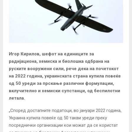
Игор Кирилов, шефот на единиците за
радијациона, хемиска и биолошка одбрана на
руските вооружени сили, рече дека на почетокот
на 2022 година, украинската страна купила повеќе
од 50 уреди за прскање различни формулации,
вклучително и хемиски супстанци, од беспилотни
летала.
„Според достапните податоци, во јануари 2022 година,
Украина купила повеќе од 50 такви уреди преку
посреднички организации кои можат да се користат