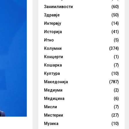
Занимливости
(60)
Здравје
(50)
Интервју
(14)
Историја
(41)
Итно
(5)
Колумни
(374)
Концерти
(1)
Кошарка
(7)
Култура
(10)
Македонија
(787)
Медиуми
(2)
Медицина
(6)
Мисли
(7)
Мистерии
(27)
Музика
(10)