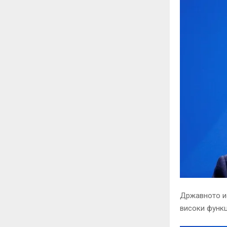
Државното ис
високи функц