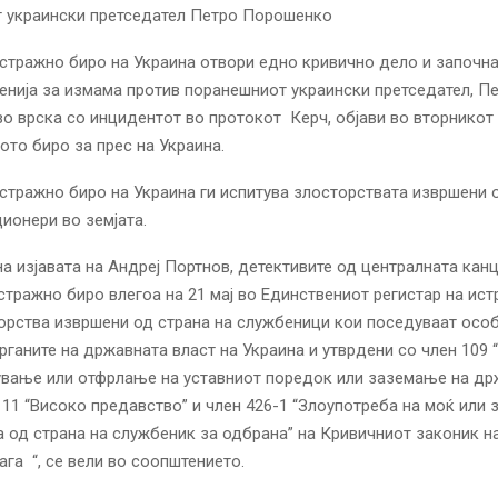
 украински претседател Петро Порошенко
тражно биро на Украина отвори едно кривично дело и започна
нија за измама против поранешниот украински претседател, П
о врска со инцидентот во протокот Керч, објави во вторникот
ото биро за прес на Украина.
тражно биро на Украина ги испитува злосторствата извршени о
ионери во земјата.
на изјавата на Андреј Портнов, детективите од централната канц
тражно биро влегоа на 21 мај во Единствениот регистар на ист
орства извршени од страна на службеници кои поседуваат осо
рганите на државната власт на Украина и утврдени со член 109 
ување или отфрлање на уставниот поредок или заземање на др
 111 “Високо предавство” и член 426-1 “Злоупотреба на моќ или
а од страна на службеник за одбрана” на Кривичниот законик н
ага “, се вели во соопштението.