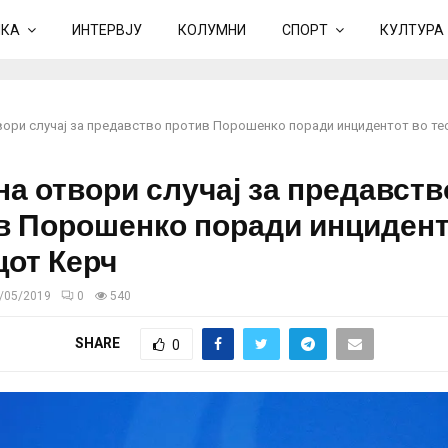
ИКА
ИНТЕРВЈУ
КОЛУМНИ
СПОРТ
КУЛТУРА
вори случај за предавство против Порошенко поради инцидентот во те
на отвори случај за предавств
в Порошенко поради инцидент
цот Керч
/05/2019
0
540
SHARE
0