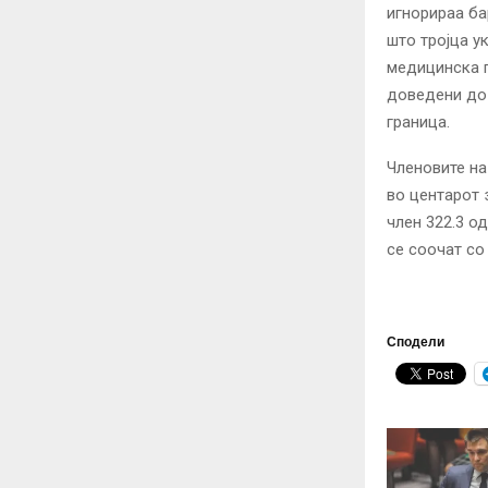
игнорираа ба
што тројца у
медицинска п
доведени до
граница.
Членовите на
во центарот 
член 322.3 о
се соочат со
Сподели