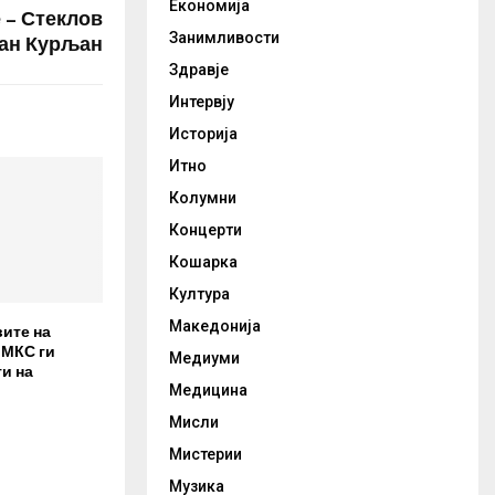
Економија
 – Стеклов
Занимливости
ран Курљан
Здравје
Интервју
Историја
Итно
Колумни
Концерти
Кошарка
Култура
Македонија
вите на
 МКС ги
Медиуми
и на
Медицина
Мисли
Мистерии
Музика