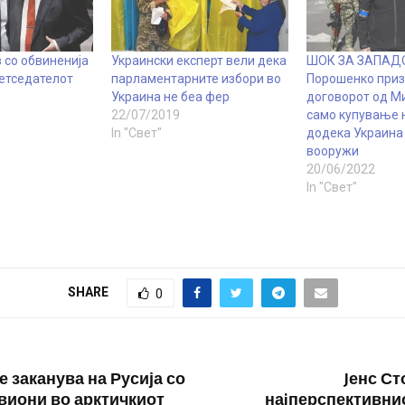
 со обвиненија
Украински експерт вели дека
ШОК ЗА ЗАПАД
ретседателот
парламентарните избори во
Порошенко приз
Украина не беа фер
договорот од М
22/07/2019
само купување 
In "Свет"
додека Украина 
вооружи
20/06/2022
In "Свет"
SHARE
0
е заканува на Русија со
Jенс Ст
виони во арктичкиот
наjперспективнио