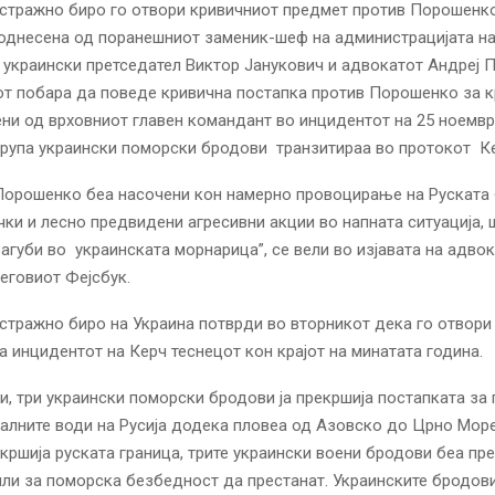
стражно биро го отвори кривичниот предмет против Порошенко
поднесена од поранешниот заменик-шеф на администрацијата н
украински претседател Виктор Јанукович и адвокатот Андреј П
от побара да поведе кривична постапка против Порошенко за 
ни од врховниот главен командант во инцидентот на 25 ноемвр
група украински поморски бродови транзитираа во протокот К
 Порошенко беа насочени кон намерно провоцирање на Руската
ки и лесно предвидени агресивни акции во напната ситуација, 
агуби во украинската морнарица”, се вели во изјавата на адво
неговиот Фејсбук.
тражно биро на Украина потврди во вторникот дека го отвори
а инцидентот на Керч теснецот кон крајот на минатата година.
и, три украински поморски бродови ја прекршија постапката з
јалните води на Русија додека пловеа од Азовско до Црно Мор
екршија руската граница, трите украински воени бродови беа п
или за поморска безбедност да престанат. Украинските бродови