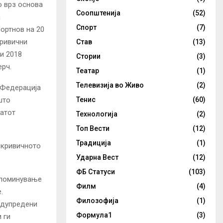
 врз основа
Соопштенија
(52)
а
Спорт
(7)
ортнов на 20
кривични
Став
(13)
и 2018
Стории
(3)
ерч.
Театар
(1)
Телевизија во Живо
(2)
 Федерација
Тенис
(60)
што
катот
Технологија
(2)
Топ Вести
(12)
Традиција
(1)
 кривичното
Ударна Вест
(12)
ФБ Статуси
(103)
а поминување
Филм
(4)
е.
Филозофија
(1)
редупредени
Формула1
(3)
 ги