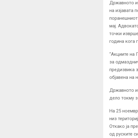
Државното и
на изјавата 
поранешниот 
мај. Адвокат
точки изврше
година кога 
“Акциите на
за одмазднич
предизвика з
објавена на 
Државното ис
дело токму з
На 25 ноемвр
низ територи
Откако ја пр
од руските с