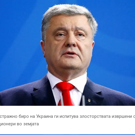
тражно биро на Украина ги испитува злосторствата извршени о
ионери во земјата