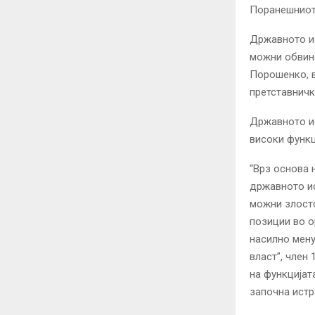
Поранешниот
Државното ис
можни обвине
Порошенко, в
претставничк
Државното ис
високи функц
“Врз основа 
државното ис
можни злост
позиции во о
насилно мен
власт”, член
на функцијат
започна истр