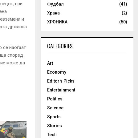
нецот, при
Фудбал
(41)
ена
Храна
(2)
ревземени и
ХРОНИКА
(50)
ката државна
CATEGORIES
о се наоѓаат
ица според
тие може да
Art
Economy
Editor's Picks
Entertainment
Politics
Science
Sports
Stories
Tech