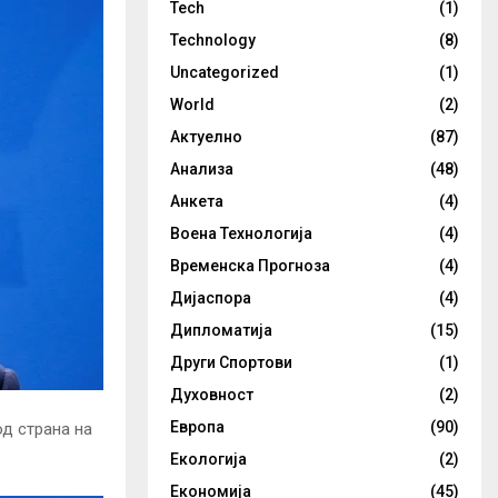
Tech
(1)
Technology
(8)
Uncategorized
(1)
World
(2)
Актуелно
(87)
Анализа
(48)
Анкета
(4)
Воена Технологија
(4)
Временска Прогноза
(4)
Дијаспора
(4)
Дипломатија
(15)
Други Спортови
(1)
Духовност
(2)
Европа
(90)
д страна на
Екологија
(2)
Економија
(45)