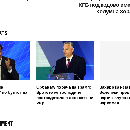
КГБ под кодово име
– Колумна Зо
STS
ин
Орбан му порача на Трамп:
Захарова изја
 по бунтот на
Вратете се, господине
Зеленски пред
претседателе и донесете ни
нарече глупост
мир
наркоман
MMENT