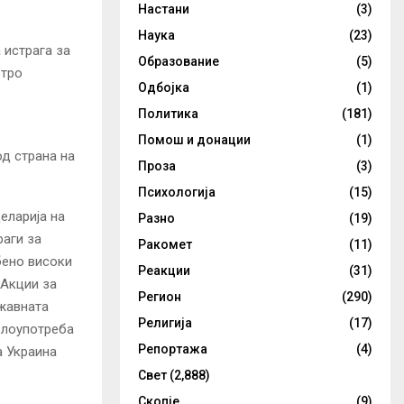
Настани
(3)
Наука
(23)
 истрага за
Образование
(5)
етро
Одбојка
(1)
Политика
(181)
Помош и донации
(1)
д страна на
Проза
(3)
Психологија
(15)
еларија на
Разно
(19)
раги за
Ракомет
(11)
бено високи
Реакции
(31)
“Акции за
Регион
(290)
жавната
Религија
(17)
 злоупотреба
Репортажа
(4)
а Украина
Свет
(2,888)
Скопје
(9)