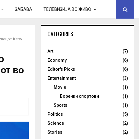
ЗАБАВА
ТЕЛЕВИЗИЈА ВО ЖИВО
CATEGORIES
снецот Керч
Art
(7)
о
Economy
(6)
от во
Editor's Picks
(6)
Entertainment
(3)
Movie
(1)
Боречки спортови
(1)
Sports
(1)
Politics
(5)
Science
(2)
Stories
(2)