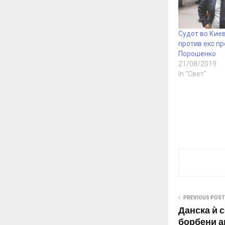
Судот во Киев
против екс п
Порошенко
21/08/2019
In "Свет"
PREVIOUS POST
Данска ѝ с
борбени а