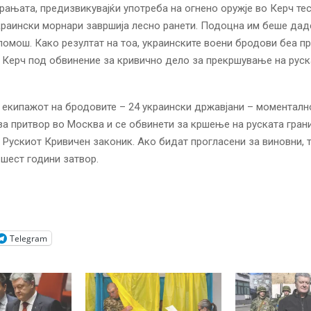
рањата, предизвикувајќи употреба на огнено оружје во Керч тес
краински морнари завршија лесно ранети. Подоцна им беше дад
омош. Како резултат на тоа, украинските воени бродови беа п
 Керч под обвинение за кривично дело за прекршување на рус
 екипажот на бродовите – 24 украински државјани – моменталн
за притвор во Москва и се обвинети за кршење на руската гран
д Рускиот Кривичен законик. Ако бидат прогласени за виновни, 
 шест години затвор.
Telegram