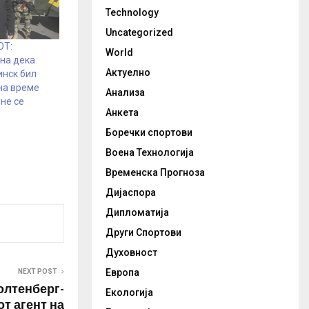
Technology
Uncategorized
ОТ:
World
на дека
Актуелно
инск бил
на време
Анализа
не се
Анкета
Боречки спортови
Воена Технологија
Временска Прогноза
Дијаспора
Дипломатија
Други Спортови
Духовност
Европа
NEXT POST
олтенберг-
Екологија
т агент на