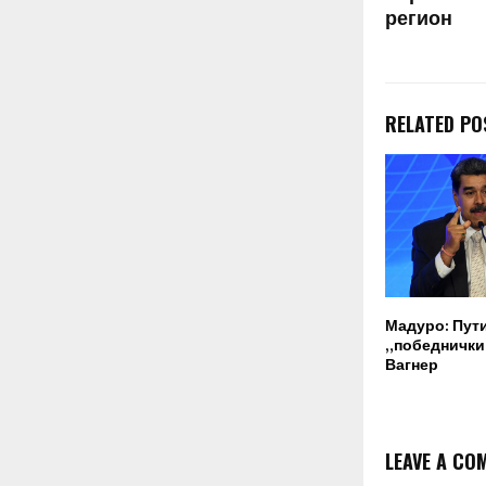
регион
RELATED PO
Мадуро: Пут
„победнички“
Вагнер
LEAVE A CO