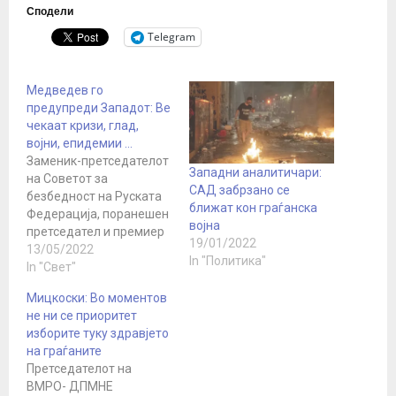
Сподели
Telegram
Медведев го
предупреди Западот: Ве
чекаат кризи, глад,
војни, епидемии …
Заменик-претседателот
Западни аналитичари:
на Советот за
САД забрзано се
безбедност на Руската
ближат кон граѓанска
Федерација, поранешен
војна
претседател и премиер
19/01/2022
на Руската Федерација,
13/05/2022
In "Политика"
Дмитриј Медведев,
In "Свет"
објави нова објава на
Мицкоски: Во моментов
својот Телеграм канал .
не ни се приоритет
Медведев рече дека
изборите туку здравјето
следуваат низ кризи и
на граѓаните
конфликти како
Претседателот на
резултат на антируските
ВМРО- ДПМНЕ
санкции и „уривањето