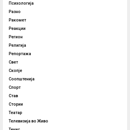
Психологија
Разно
Ракомет
Реакции
Регион
Религија
Репортажа
Свет
Скопје
Соопштенија
Спорт
Став
Стории
Театар
Телевизија во Живо
Тенис