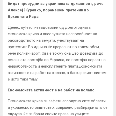
бидат пресудни за украинската државност, рече
Алексеј Журавко, поранешен пратеник во
Врховната Рада.
Денес, луѓето, незадоволни од долготрајната
економска криза и апсолутната неспособност на
раководството на земјата, учествуваат на
протестите.Во иднина ќе прераснат во голем обем,
рече политичарот. Ова е токму она што доведува до
сегашната состојба во Украина, со постојан пораст на
невработеноста и неисплатените плати.Економската
активност е на работ на колапс, а банкарскиот систем
е исто така таму.
Економската активност е на работ на колапс.
Економската криза ги зафати апсолутно сите области,
а украинското општество, совршено разбирајќи што се
случува, ќе ги брани своите права на улиците.