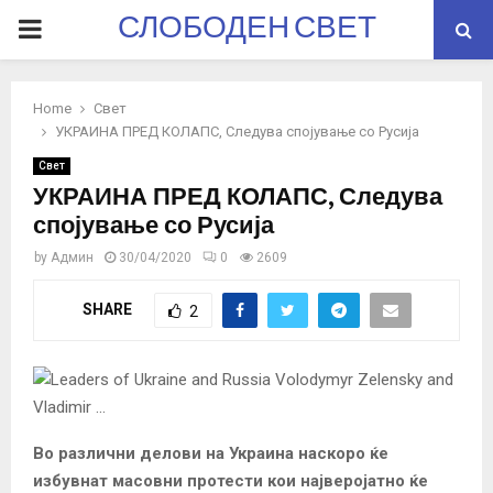
СЛОБОДЕН СВЕТ
PRIMARY
MENU
Home
Свет
УКРАИНА ПРЕД КОЛАПС, Следува спојување со Русија
Свет
УКРАИНА ПРЕД КОЛАПС, Следува
спојување со Русија
by
Админ
30/04/2020
0
2609
SHARE
2
Во различни делови на Украина наскоро ќе
избувнат масовни протести кои најверојатно ќе