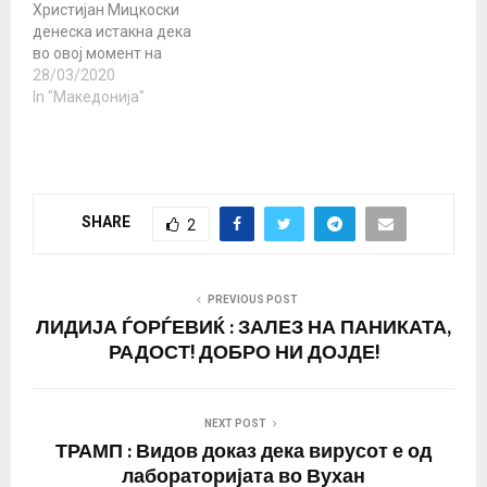
Христијан Мицкоски
на идејата за свет
денеска истакна дека
фокусиран на Америка“.
во овој момент на
Тој посочи дека…
партијата не и се
28/03/2020
приоритет изборите и
In "Македонија"
оти има законски
обврски кога треба да
се одржат тие. За
ВМРО-ДПМНЕ
приоритет е здравјето
SHARE
2
на граѓаните, потоа
справувањето со
економската криза
поради пандемијата и
PREVIOUS POST
на крајот се изборите,
ЛИДИЈА ЃОРЃЕВИЌ : ЗАЛЕЗ НА ПАНИКАТА,
рече…
РАДОСТ! ДОБРО НИ ДОЈДЕ!
NEXT POST
ТРАМП : Видов доказ дека вирусот е од
лабораторијата во Вухан