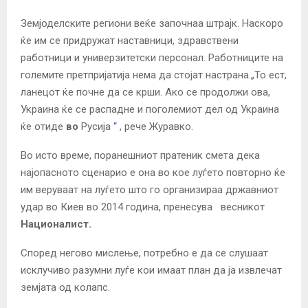
Земјоделските региони веќе започнаа штрајк. Наскоро
ќе им се придружат наставници, здравствени
работници и универзитетски персонал. Работниците на
големите претпријатија нема да стојат настрана.„То ест,
ланецот ќе почне да се крши. Ако се продолжи ова,
Украина ќе се распадне и поголемиот дел од Украина
ќе отиде
во
Русија
“
, рече Журавко.
Во исто време, поранешниот пратеник смета дека
најопасното сценарио е она во кое луѓето повторно ќе
им веруваат на луѓето што го организираа државниот
удар во Киев во 2014 година, пренесува весникот
Националист.
Според негово мислење, потребно е да се слушаат
исклучиво разумни луѓе кои имаат план да ја извлечат
земјата од колапс.