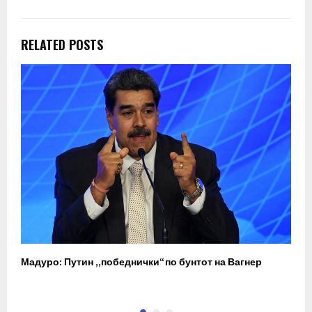
RELATED POSTS
Мадуро: Путин „победнички“ по бунтот на Вагнер
О
п