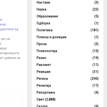
Настани
(3)
Наука
(23)
Образование
(5)
ди
Одбојка
(1)
и во
ористите од
Политика
(181)
Помош и донации
(1)
 ше на
а
Проза
(3)
ници
Психологија
(15)
личарницата
ат цивили за
Разно
(19)
Портпаролот
Ракомет
(11)
иј Песков,
Реакции
(31)
вите за
ивилите,
Регион
(290)
ни од
Религија
(17)
ници
личарницата
Репортажа
(4)
риупол со
Свет
(2,888)
ретходно ги
ристите…
Скопје
(9)