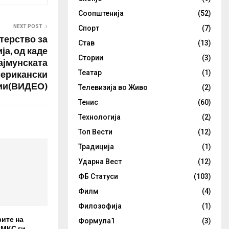
Соопштенија
(52)
NEXT POST
Спорт
(7)
терство за
Став
(13)
ја, од каде
Стории
(3)
ајмунската
мерикански
Театар
(1)
ии(ВИДЕО)
Телевизија во Живо
(2)
Тенис
(60)
Технологија
(2)
Топ Вести
(12)
Традиција
(1)
Ударна Вест
(12)
ФБ Статуси
(103)
Филм
(4)
Филозофија
(1)
вите на
Формула1
(3)
 МКС ги