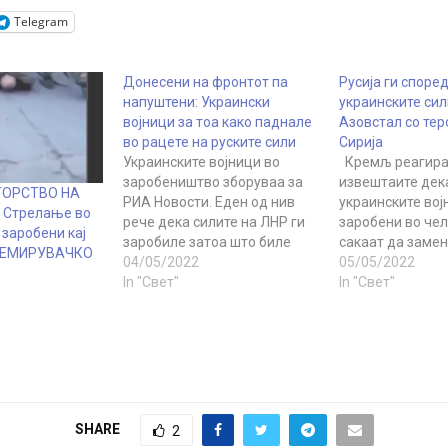
Telegram
Донесени на фронтот па
Русија ги споре
напуштени: Украински
украинските сил
војници за тоа како паднале
Азовстал со тер
во рацете на руските сили
Сирија
Украинските војници во
Кремљ реагира
заробеништво зборуваа за
извештаите дек
ТОРСТВО НА
РИА Новости. Еден од нив
украинските вој
 Стрелање во
рече дека силите на ЛНР ги
заробени во че
 заробени кај
заробиле затоа што биле
сакаат да замен
НЕМИРУВАЧКО
напуштени од украинската
04/05/2022
храна и лекови 
05/05/2022
команда и дека кон нив
In "Свет"
на Кремљ, Дмитр
In "Свет"
добро се однесувале во
ги спореди усло
заробеништво. Поточно,
евакуација на ц
високиот наредник
наводно изнесе
Володимир Благоверни рече
украинските вој
дека бил заробен на 25
опколени во че
април „поради неправилни
Азовстал во Ма
постапки“ на…
барањата што п
SHARE
2
поставиле теро