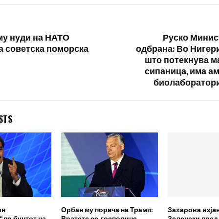
му нуди на НАТО
Руско Минис
 советска поморска
одбрана: Во Нигери
што потекнува м
сипаница, има а
биолаборатор
STS
ин
Орбан му порача на Трамп:
Захарова изја
 по бунтот на
Вратете се, господине
Зеленски пред