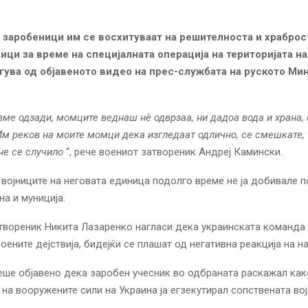
 заробеници им се восхитуваат на решителноста и храброс
ници за време на специјалната операција на територијата на
гува од објавеното видео на прес-службата на руското Ми
вме одзади, момците веднаш нè одврзаа, ни дадоа вода и храна, 
м реков на моите момци дека изгледаат одлично, се смешкате, 
не се случило
“, рече воениот затвореник Андреј Камински.
 војниците на неговата единица подолго време не ја добивале 
на и муниција.
твореник Никита Лазаренко нагласи дека украинската команда 
воените дејствија, бидејќи се плашат од негативна реакција на 
еше објавено дека заробен учесник во одбраната
раскажал
как
на вооружените сили на Украина ја егзекутирал сопствената вој