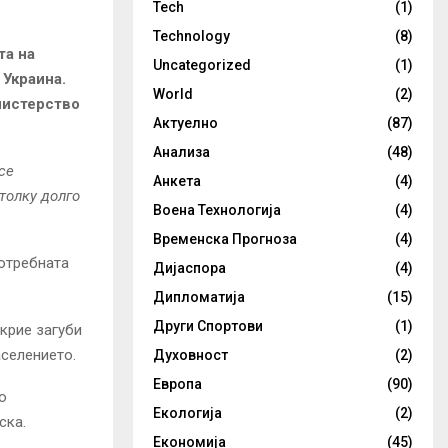
Tech
(1)
Technology
(8)
та на
Uncategorized
(1)
 Украина.
World
(2)
нистерство
Актуелно
(87)
Анализа
(48)
се
Анкета
(4)
толку долго
Воена Технологија
(4)
Временска Прогноза
(4)
потребната
Дијаспора
(4)
Дипломатија
(15)
Други Спортови
(1)
крие загуби
населението.
Духовност
(2)
Европа
(90)
о
Екологија
(2)
ска.
Економија
(45)