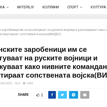
ИКА
ИНТЕРВЈУ
КОЛУМНИ
СПОРТ
КУЛТУРА
 заробеници им се восхитуваат на руските војници и раскажуваат како 
 егзекутираат сопствената војска(ВИДЕО)
нските заробеници им се
туваат на руските војници и
жуваат како нивните командан
утираат сопствената војска(В
/05/2022
0
1069
SHARE
2