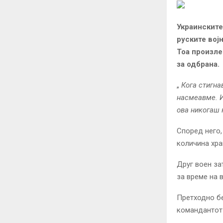
Украинските
руските вој
Тоа произле
за одбрана.
„
Кога стигна
насмеавме. И
ова никогаш 
Според него,
количина хра
Друг воен за
за време на 
Претходно б
командантот 