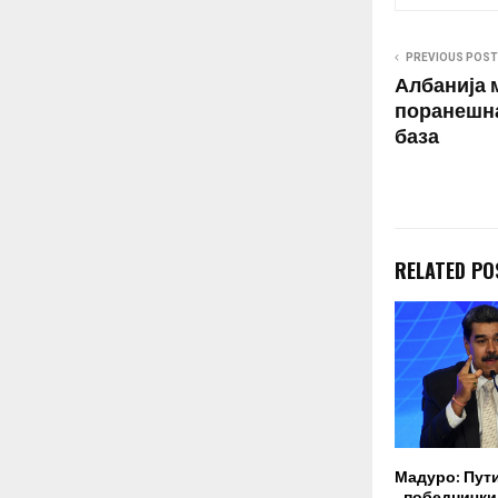
PREVIOUS POST
Албанија 
поранешна
база
RELATED PO
Мадуро: Пут
„победнички“