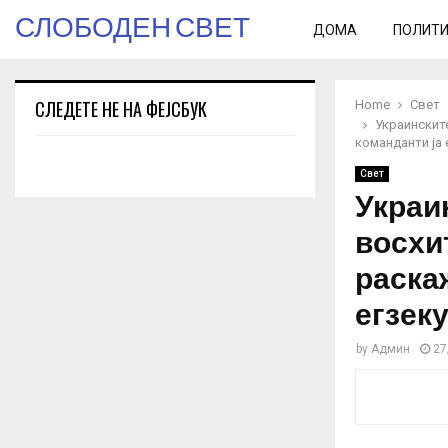
СЛОБОДЕН СВЕТ
ДОМА
ПОЛИТ
СЛЕДЕТЕ НЕ НА ФЕЈСБУК
Home
Свет
Украинските
команданти ја
Свет
Украи
восхи
раска
егзек
by
Админ
27