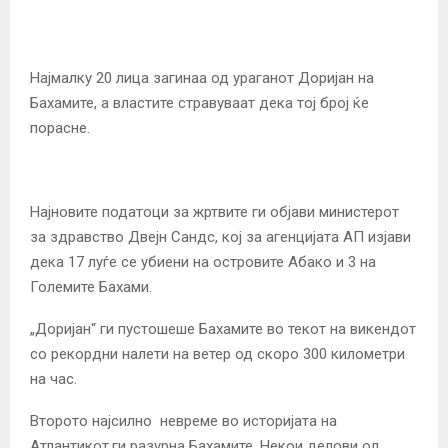
Најмалку 20 лица загинаа од ураганот Доријан на
Бахамите, а властите стравуваат дека тој број ќе
порасне.
Најновите податоци за жртвите ги објави министерот
за здравство Двејн Сандс, кој за агенцијата АП изјави
дека 17 луѓе се убиени на островите Абако и 3 на
Големите Бахами.
„Доријан“ ги пустошеше Бахамите во текот на викендот
со рекордни налети на ветер од скоро 300 километри
на час.
Второто најсилно невреме во историјата на
Атлантикот,ги разурна Бахамите. Некои делови од