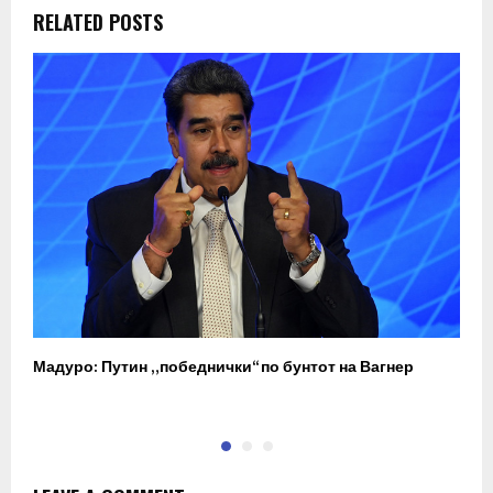
RELATED POSTS
Мадуро: Путин „победнички“ по бунтот на Вагнер
О
п