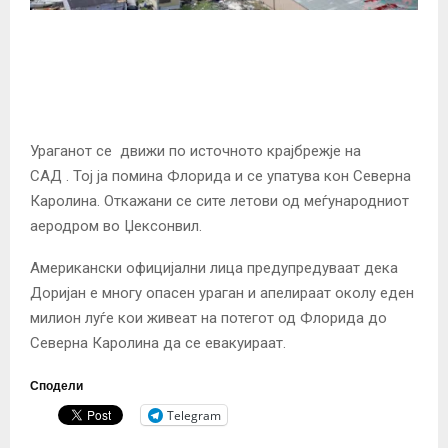
Ураганот се движи по источното крајбрежје на
САД . Тој ја помина Флорида и се упатува кон Северна
Каролина. Откажани се сите летови од меѓународниот
аеродром во Џексонвил.
Американски официјални лица предупредуваат дека
Доријан е многу опасен ураган и апелираат околу еден
милион луѓе кои живеат на потегот од Флорида до
Северна Каролина да се евакуираат.
Сподели
Telegram