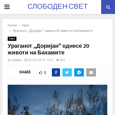
СЛОБОДЕН СВЕТ
PRIMARY
MENU
Home
Свет
Ураганот „Доријан“ однесе 20 животи на Бахамите
Свет
Ураганот „Доријан“ однесе 20
животи на Бахамите
by
Админ
05/09/2019
0
465
SHARE
0