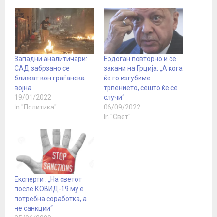
Западни аналитичари:
Ердоган повторно и се
САД забрзано се
закани на Грција: „А кога
ближат кон граѓанска
ќе го изгубиме
војна
трпението, сешто ќе се
19/01/2022
случи“
In "Политика"
06/09/2022
In "Свет"
Експерти : „На светот
после КОВИД-19 му е
потребна соработка, а
не санкции“