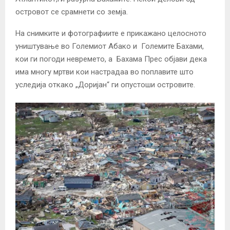
островот се срамнети со земја.
На снимките и фотографиите е прикажано целосното
уништување во Големиот Абако и Големите Бахами,
кои ги погоди невремето, а Бахама Прес објави дека
има многу мртви кои настрадаа во поплавите што
уследија откако „Доријан“ ги опустоши островите.