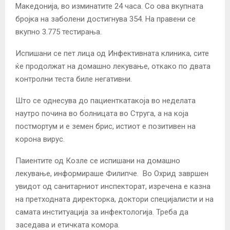
Македонија, во изминатите 24 часа. Со ова вкупната
бројка на заболени достигнува 354. На правени се
вкупно 3.775 тестирања.
Испишани се пет лица од Инфективната клиника, сите
ќе продолжат на домашно лекување, откако по двата
контролни теста биле негативни.
Што се однесува до пациенткатакоја во неделата
наутро почина во болницата во Струга, а на која
постмортум и е земен брис, истиот е позитивен на
корона вирус.
Паиентите од Козле се испишани на домашно
лекување, информираше Филипче. Во Охрид завршен
увидот од санитарниот инспекторат, изречена е казна
на претходната директорка, доктори специјалисти и на
самата институација за инфектологија. Треба да
заседава и етичката комора.