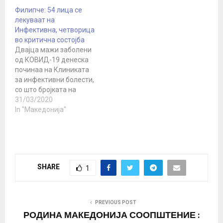
Филипче: 54 лица се
лекуваат на
Инфективна, четворица
во критична состојба
Двајца мажи заболени
од КОВИД-19 денеска
починаа на Клиниката
за инфективни болести,
со што бројката на
смртни случаи од
31/03/2020
коронавирусот во
In "Македонија"
земјава се искачи на
девет лица, соопшти
денеска министерот за
здравство Венко
Филипче на прес-
SHARE
1
конференција во
владата. Во изминатите
24 часа потврдени се 44
нови случаи на
PREVIOUS POST
коронавирус, со…
РОДИНА МАКЕДОНИЈА СООПШТЕНИЕ :