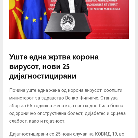
Уште една жртва корона
вирусот, нови 25
дијагностицирани
Почина уште една жена од корона вирусот, соопшти
министерот за здравство Венко Филипче. Станува
збор за 65-годишна жена која претходно била болна
од хронично опструктивна болест, дијабетес и срцева
слабост, како и гојазност.
Дијагностицирани се 25 нови случаи на КОВИД 19, во