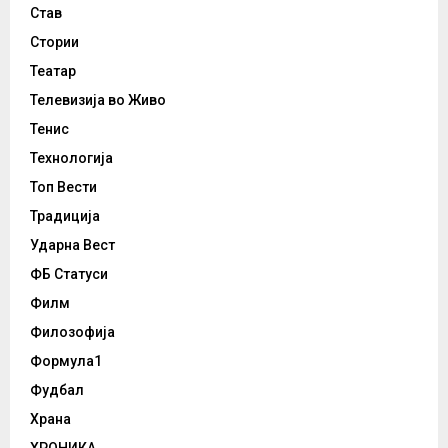
Став
Стории
Театар
Телевизија во Живо
Тенис
Технологија
Топ Вести
Традиција
Ударна Вест
ФБ Статуси
Филм
Филозофија
Формула1
Фудбал
Храна