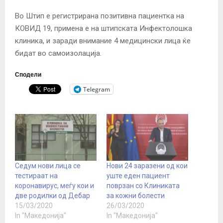
Во Штип е регистрирана позитивна пациентка на
КОВИД 19, примена е на штипската Инфектолошка
клиника, и заради внимание 4 медицински лица ќе
бидат во самоизолација.
Сподели
Telegram
Седум нови лица се
Нови 24 заразени од кои
тестираат на
уште еден пациент
коронавирус, меѓу кои и
поврзан со Клиниката
две родилки од Дебар
за кожни болести
15/03/2020
26/03/2020
In "Македонија"
In "Македонија"