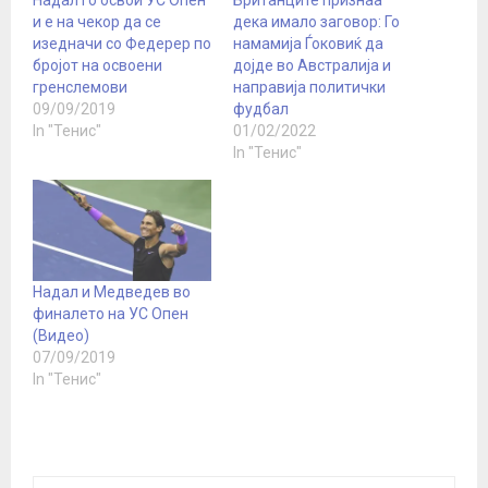
и е на чекор да се
дека имало заговор: Го
изедначи со Федерер по
намамија Ѓоковиќ да
бројот на освоени
дојде во Австралија и
гренслемови
направија политички
09/09/2019
фудбал
In "Тенис"
01/02/2022
In "Тенис"
Надал и Медведев во
финалето на УС Опен
(Видео)
07/09/2019
In "Тенис"