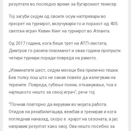
резултати во последно време за бугарскиот тенисер.
Тој загуби седум од своите осум натпревари во
пресрет на турнирот, вклучувајќи го и поразот од 405.
светски играч Кевин Кинг на турнирот во Атланта.
Од 2017 година, кога беше трет на АТП-листата,
Димтров го расипа пласманот и оваа година пропушти
четири турнири поради повреда на рамото.
„Изминатите шест, седум месеци беа прилично тешки.
Бев толку лош што не сакав повеќе да излегувам на
терените. Повреда, губење поени, откажување, тоа е
најтешкото нешто за секој играч“, рече тој.
“Почнав повторно да верувам во мојата работа.
Отидов на рехабилитација, вежбав и тренирав и кога
погледнав наназад, скоро е крајот на сезоната, а јас
направив резултат како овој. Ова нешто посебно за