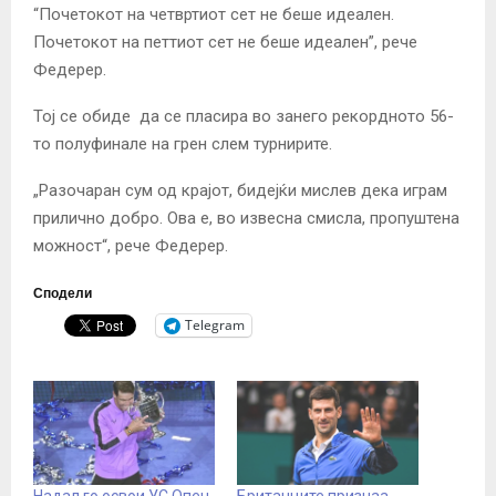
“Почетокот на четвртиот сет не беше идеален.
Почетокот на петтиот сет не беше идеален”, рече
Федерер.
Тој се обиде да се пласира во занего рекордното 56-
то полуфинале на грен слем турнирите.
„Разочаран сум од крајот, бидејќи мислев дека играм
прилично добро. Ова е, во извесна смисла, пропуштена
можност“, рече Федерер.
Сподели
Telegram
Надал го освои УС Опен
Британците признаа