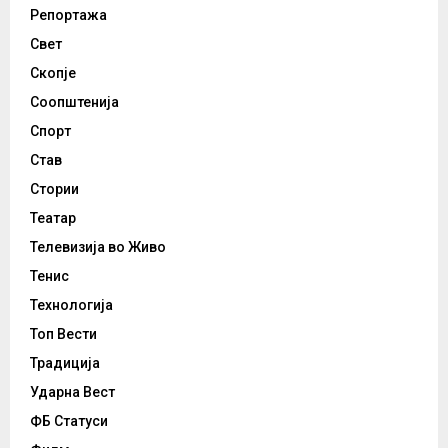
Репортажа
Свет
Скопје
Соопштенија
Спорт
Став
Стории
Театар
Телевизија во Живо
Тенис
Технологија
Топ Вести
Традиција
Ударна Вест
ФБ Статуси