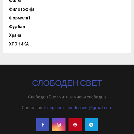
Филм
Филозофија
Формула1
Фудбал
Храна
ХРОНИКА
СЛОБОДЕН СВЕТ
Слободен Свет читај и мисли слободно
Contact us:
freeglobe.slobodensvet@gmail.com