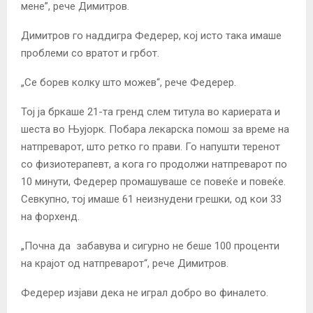
мене”, рече Димитров.
Димитров го наддигра Федерер, кој исто така имаше
проблеми со вратот и грбот.
„Се борев колку што можев“, рече Федерер.
Тој ја бркаше 21-та гренд слем титула во кариерата и
шеста во Њујорк. Побара лекарска помош за време на
натпреварот, што ретко го прави. Го напушти теренот
со физиотерапевт, а кога го продолжи натпреварот по
10 минути, Федерер промашуваше се повеќе и повеќе.
Севкупно, тој имаше 61 неизнудени грешки, од кои 33
на форхенд.
„Почна да забавува и сигурно не беше 100 проценти
на крајот од натпреварот“, рече Димитров.
Федерер изјави дека не играл добро во финалето.