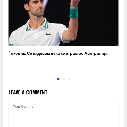
Ѓоковиќ: Се надевам дека ќе играм во Австралија
У
п
LEAVE A COMMENT