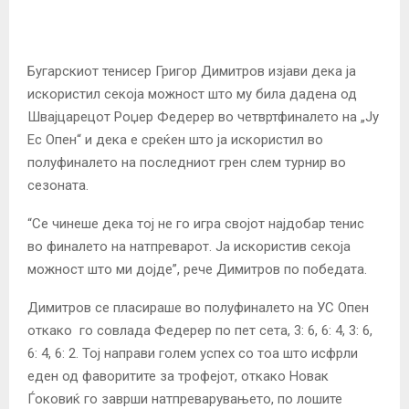
Бугарскиот тенисер Григор Димитров изјави дека ја
искористил секоја можност што му била дадена од
Швајцарецот Роџер Федерер во четвртфиналето на „Ју
Ес Опен“ и дека е среќен што ја искористил во
полуфиналето на последниот грен слем турнир во
сезоната.
“Се чинеше дека тој не го игра својот најдобар тенис
во финалето на натпреварот. Ја искористив секоја
можност што ми дојде”, рече Димитров по победата.
Димитров се пласираше во полуфиналето на УС Опен
откако го совлада Федерер по пет сета, 3: 6, 6: 4, 3: 6,
6: 4, 6: 2. Тој направи голем успех со тоа што исфрли
еден од фаворитите за трофејот, откако Новак
Ѓоковиќ го заврши натпреварувањето, по лошите