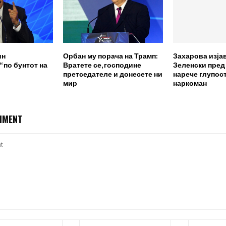
ин
Орбан му порача на Трамп:
Захарова изја
 по бунтот на
Вратете се, господине
Зеленски пред
претседателе и донесете ни
нарече глупост
мир
наркоман
MMENT