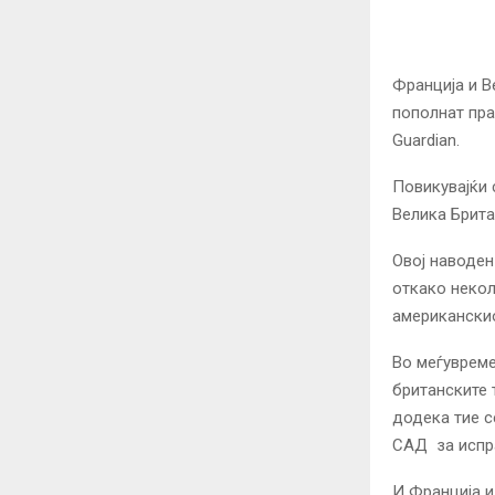
Франција и Ве
пополнат пра
Guardian.
Повикувајќи 
Велика Брита
Овој наводен
откако некол
американскио
Во меѓувреме
британските 
додека тие с
САД за испр
И Франција и