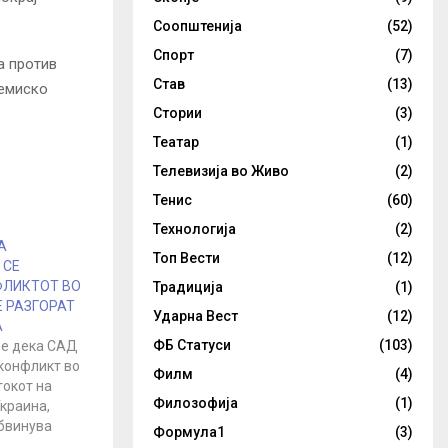
Соопштенија
(52)
Спорт
(7)
а против
Став
(13)
хемиско
Стории
(3)
Театар
(1)
Телевизија во Живо
(2)
Тенис
(60)
Технологија
(2)
А
Топ Вести
(12)
 СЕ
ФЛИКТОТ ВО
Традиција
(1)
Е РАЗГОРАТ
Ударна Вест
(12)
А
ФБ Статуси
(103)
е дека САД
 конфликт во
Филм
(4)
токот на
Филозофија
(1)
краина,
обвинува
Формула1
(3)
ногу руските