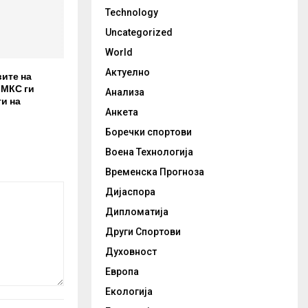
Technology
Uncategorized
World
Актуелно
вите на
 МКС ги
Анализа
и на
Анкета
Боречки спортови
Воена Технологија
Временска Прогноза
Дијаспора
Дипломатија
Други Спортови
Духовност
Европа
Екологија