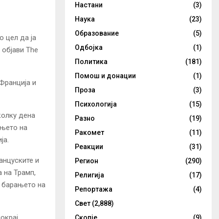
Настани
(3)
Наука
(23)
Образование
(5)
о цел да ја
Одбојка
(1)
 објави The
Политика
(181)
Помош и донации
(1)
Франција и
Проза
(3)
Психологија
(15)
колку дена
Разно
(19)
ањето на
Ракомет
(11)
ја.
Реакции
(31)
анцуските и
Регион
(290)
 на Трамп,
Религија
(17)
т барањето на
Репортажа
(4)
Свет
(2,888)
покрај
Скопје
(9)