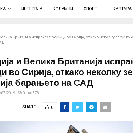
ИКА
ИНТЕРВЈУ
КОЛУМНИ
СПОРТ
КУЛТУРА
Велика Британија испраќаат војници во Сирија, откако неколку земји го 
САД
ија и Велика Британија испра
и во Сирија, откако неколку зе
ија барањето на САД
/07/2019
0
578
SHARE
0