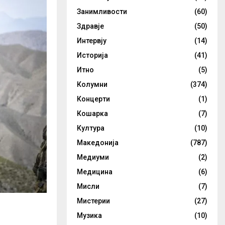
Занимливости
(60)
Здравје
(50)
Интервју
(14)
Историја
(41)
Итно
(5)
Колумни
(374)
Концерти
(1)
Кошарка
(7)
Култура
(10)
Македонија
(787)
Медиуми
(2)
Медицина
(6)
Мисли
(7)
Мистерии
(27)
Музика
(10)