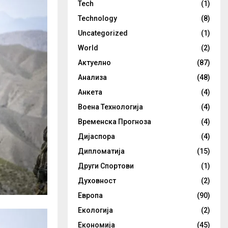
Tech
(1)
Technology
(8)
Uncategorized
(1)
World
(2)
Актуелно
(87)
Анализа
(48)
Анкета
(4)
Воена Технологија
(4)
Временска Прогноза
(4)
Дијаспора
(4)
Дипломатија
(15)
Други Спортови
(1)
Духовност
(2)
Европа
(90)
Екологија
(2)
Економија
(45)