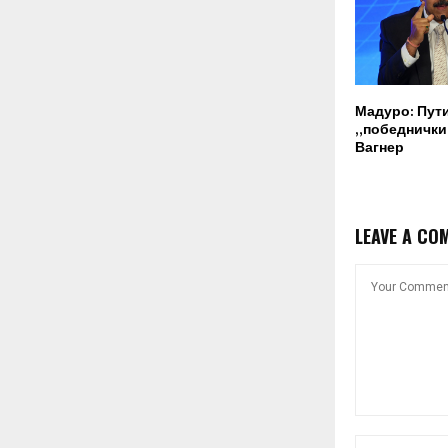
Мадуро: Пут
„победнички“
Вагнер
LEAVE A CO