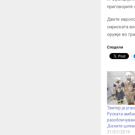
приговорите 
Двете европс
сириската вл
оружје во гр
Сподели
Твитер ја уга
Руската амба
разобличува
„Белите шлем
31/07/2019