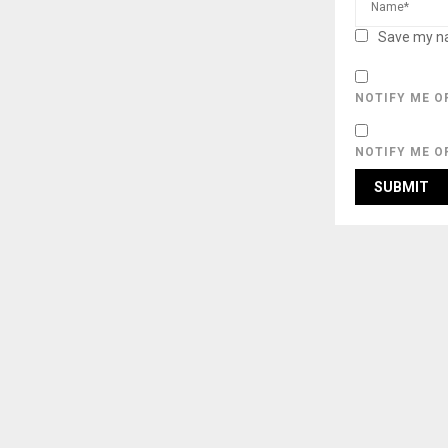
Save my na
NOTIFY ME O
NOTIFY ME O