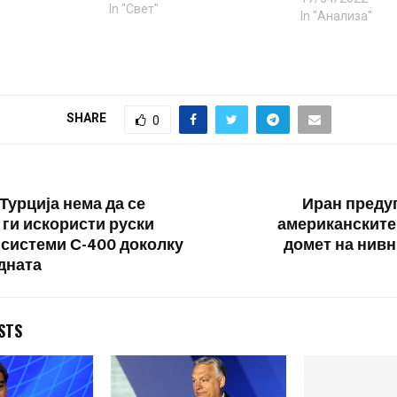
In "Свет"
власти зборува
In "Анализа"
пактот и колект
Запад. Поретко, 
сенилниот Бајден
уште се смета д
одлучува. Меѓут
SHARE
0
погледнеме кој
Турција нема да се
Иран преду
 ги искористи руски
американските 
 системи С-400 доколку
домет на нивн
дната
STS