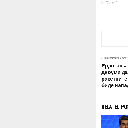
In "Свет"
PREVIOUS POST
Ердоган – 
двоуми да
ракетните
биде напа
RELATED PO