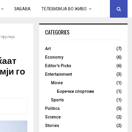
ЗАБАВА
ТЕЛЕВИЗИЈА ВО ЖИВО
CATEGORIES
отфрлија
Art
(7)
ќаат
Economy
(6)
Editor's Picks
(6)
мји го
Entertainment
(3)
Movie
(1)
Боречки спортови
(1)
Sports
(1)
Politics
(5)
Science
(2)
Stories
(2)