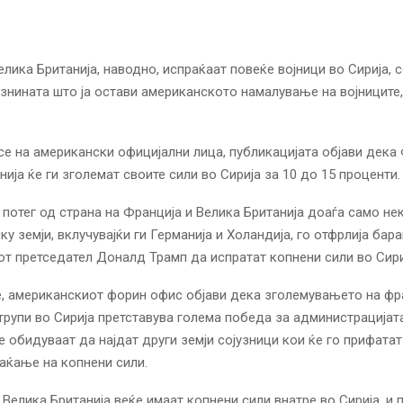
лика Британија, наводно, испраќаат повеќе војници во Сирија, с
знината што ја остави американското намалување на војниците,
се на американски официјални лица, публикацијата објави дека 
нија ќе ги зголемат своите сили во Сирија за 10 до 15 проценти.
 потег од страна на Франција и Велика Британија доаѓа само не
ку земји, вклучувајќи ги Германија и Холандија, го отфрлија бар
т претседател Доналд Трамп да испратат копнени сили во Сири
, американскиот форин офис објави дека зголемувањето на фр
трупи во Сирија претставува голема победа за администрацијата
е обидуваат да најдат други земји сојузници кои ќе го прифата
аќање на копнени сили.
 Велика Британија веќе имаат копнени сили внатре во Сирија, и 