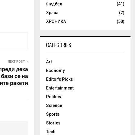
Фудбал
(41)
ат за НАТО
ивниот
Храна
(2)
за
ХРОНИКА
(50)
, за кого се
ека нешто
оа, ако
…
CATEGORIES
Art
NEXT POST
преди дека
Economy
бази се на
Editor's Picks
ите ракети
Entertainment
Politics
Science
Sports
Stories
Tech