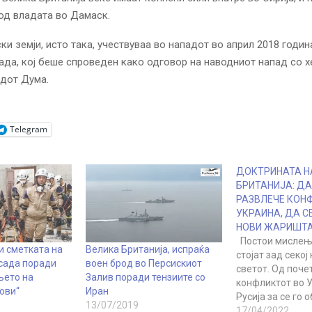
од владата во Дамаск.
ки земји, исто така, учествуваа во нападот во април 2018 годин
ада, кој беше спроведен како одговор на наводниот напад со 
адот Дума.
Telegram
ДОКТРИНАТА Н
БРИТАНИЈА: ДА
РАЗВЛЕЧЕ КОН
УКРАИНА, ДА С
НОВИ ЖАРИШТ
Постои мислењ
си сметката на
Велика Британија, испраќа
стојат зад секој
сада поради
воен брод во Персискиот
светот. Од поче
њето на
Залив поради тензиите со
конфликтот во У
ови“
Иран
Русија за се го 
13/07/2019
Вашингтон. Најм
17/04/2022