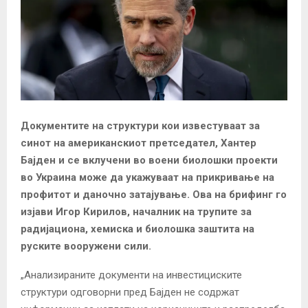
Документите на структури кои известуваат за
синот на американскиот претседател, Хантер
Бајден и се вклучени во воени биолошки проекти
во Украина може да укажуваат на прикривање на
профитот и даночно затајување. Ова на брифинг го
изјави Игор Кирилов, началник на трупите за
радијациона, хемиска и биолошка заштита на
руските вооружени сили.
„Анализираните документи на инвестициските
структури одговорни пред Бајден не содржат