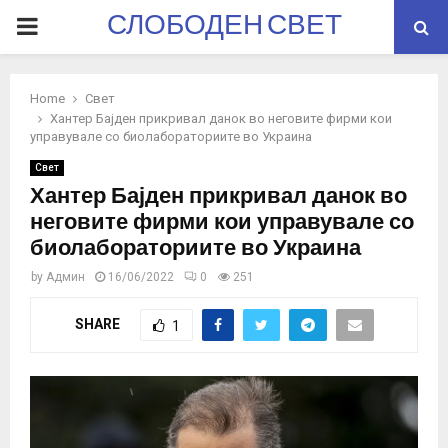
СЛОБОДЕН СВЕТ
PRIMARY
MENU
Home
Свет
Хантер Бајден прикривал данок во неговите фирми кои
управувале со биолабораториите во Украина
Свет
Хантер Бајден прикривал данок во
неговите фирми кои управувале со
биолабораториите во Украина
by
Админ
16/06/2022
0
251
SHARE
1