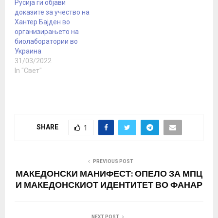
Русија ги објави
страницата на
делото со громогласен
доказите за учество на
британскиот весник
аплауз. Сценариото на
Хантер Бajден во
Дејли Меил. Руското
филмот е напишано
организирањето на
Министерство за
врз…
биолаборатории во
одбрана на 24…
Украина
31/03/2022
In "Свет"
SHARE
1
PREVIOUS POST
МАКЕДОНСКИ МАНИФЕСТ: ОПЕЛО ЗА МПЦ
И МАКЕДОНСКИОТ ИДЕНТИТЕТ ВО ФАНАР
NEXT POST