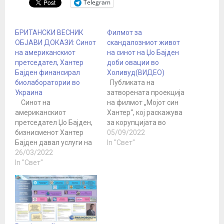
Telegram
БРИТАНСКИ ВЕСНИК
Филмот за
ОБЈАВИ ДОКАЗИ: Синот
скандалозниот живот
на американскиот
на синот на Џо Бајден
претседател, Хантер
доби овации во
Бајден финансирал
Холивуд(ВИДЕО)
биолаборатории во
Публиката на
Украина
затворената проекција
Синот на
на филмот „Мојот син
американскиот
Хантер“, кој раскажува
претседател Џо Бајден,
за корупцијата во
бизнисменот Хантер
семејството на
05/09/2022
Бајден давал услуги на
американскиот
In "Свет"
компанија поврзана со
26/03/2022
претседател Џо Бајден,
Пентагон, која била
In "Свет"
со ентузијазам го
вклучена во биолошки
поздрави објавувањето
проекти во Украина. За
на филмот.
тоа сведочат мејловите
Продуцентите и
на Бајден Јуниор,
критичарите присутни
објавени во петокот
на премиерата во Лос
вечерта на веб-
Анџелес го наградија