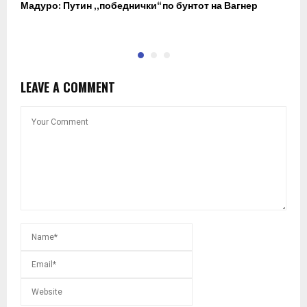
Мадуро: Путин „победнички“ по бунтот на Вагнер
О
п
LEAVE A COMMENT