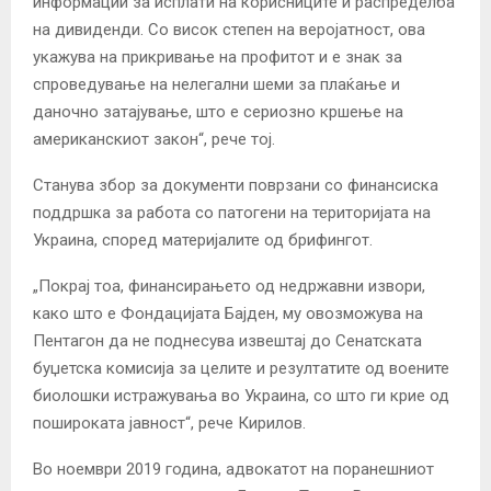
информации за исплати на корисниците и распределба
на дивиденди. Со висок степен на веројатност, ова
укажува на прикривање на профитот и е знак за
спроведување на нелегални шеми за плаќање и
даночно затајување, што е сериозно кршење на
американскиот закон“, рече тој.
Станува збор за документи поврзани со финансиска
поддршка за работа со патогени на територијата на
Украина, според материјалите од брифингот.
„Покрај тоа, финансирањето од недржавни извори,
како што е Фондацијата Бајден, му овозможува на
Пентагон да не поднесува извештај до Сенатската
буџетска комисија за целите и резултатите од воените
биолошки истражувања во Украина, со што ги крие од
пошироката јавност“, рече Кирилов.
Во ноември 2019 година, адвокатот на поранешниот