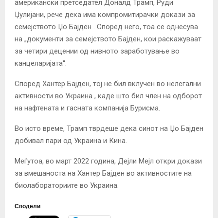
американски претседател Доналд Трамп, Руди
Џулијани, рече дека има компромитирачки докази за
семејството Џо Бајден . Според него, тоа се однесува
на „документи за семејството Бајден, кои раскажуваат
за четири децении од нивното заработување во
канцеларијата“.
Според Хантер Бајден, тој не бил вклучен во нелегални
активности во Украина , каде што бил член на одборот
на нафтената и гасната компанија Бурисма.
Во исто време, Трамп тврдеше дека синот на Џо Бајден
добивал пари од Украина и Кина.
Меѓутоа, во март 2022 година, Дејли Мејл откри докази
за вмешаноста на Хантер Бајден во активностите на
биолабораториите во Украина.
Сподели