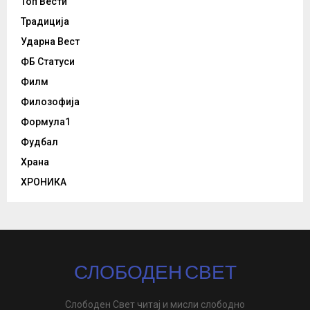
Топ Вести
Традиција
Ударна Вест
ФБ Статуси
Филм
Филозофија
Формула1
Фудбал
Храна
ХРОНИКА
СЛОБОДЕН СВЕТ
Слободен Свет читај и мисли слободно