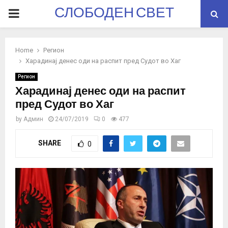
СЛОБОДЕН СВЕТ
PRIMARY
MENU
Home
Регион
Харадинај денес оди на распит пред Судот во Хаг
Регион
Харадинај денес оди на распит
пред Судот во Хаг
by
Админ
24/07/2019
0
477
SHARE
0