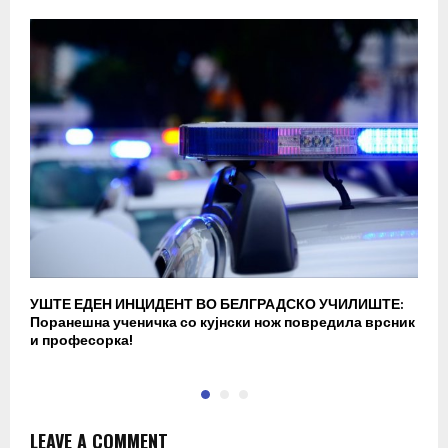
УШТЕ ЕДЕН ИНЦИДЕНТ ВО БЕЛГРАДСКО УЧИЛИШТЕ:
В
Поранешна ученичка со кујнски нож повредила врсник
с
и професорка!
п
LEAVE A COMMENT