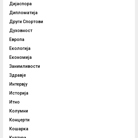
Дијаспора
Дипломатија
Други Спортови
Духовност
Европа
Екологија
Економија
Занимливости
Здравје
Интервју
Историја
Итно
Колумни
Концерти
Кошарка
Култура