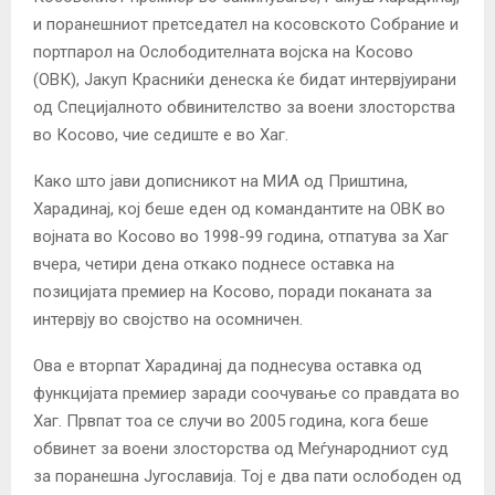
и поранешниот претседател на косовското Собрание и
портпарол на Ослободителната војска на Косово
(ОВК), Јакуп Красниќи денеска ќе бидат интервјуирани
од Специјалното обвинителство за воени злосторства
во Косово, чие седиште е во Хаг.
Како што јави дописникот на МИА од Приштина,
Харадинај, кој беше еден од командантите на ОВК во
војната во Косово во 1998-99 година, отпатува за Хаг
вчера, четири дена откако поднесе оставка на
позицијата премиер на Косово, поради поканата за
интервју во својство на осомничен.
Ова е вторпат Харадинај да поднесува оставка од
функцијата премиер заради соочување со правдата во
Хаг. Првпат тоа се случи во 2005 година, кога беше
обвинет за воени злосторства од Меѓународниот суд
за поранешна Југославија. Тој е два пати ослободен од