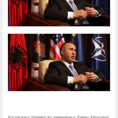
Косовскиот премиер во заминување, Рамуш Харадинај,