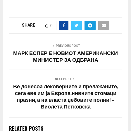
SHARE
0
PREVIOUS POST
МАРК ЕСПЕР Е НОВИОТ АМЕРИКАНСКИ
МИНИСТЕР ЗА ОДБРАНА
NEXT POST
Ве донесоа лековерните и прелажаните,
сега еве им ја Европа,нивните стомаци
празни, а на власта џебовите полни! –
Виолета Петковска
RELATED POSTS