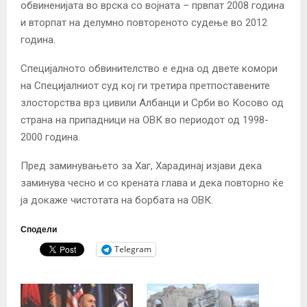
обвиненијата во врска со војната – првпат 2008 година
и вторпат на делумно повтореното судење во 2012
година.
Специјалното обвинителство е една од двете комори
на Специјалниот суд кој ги третира претпоставените
злосторства врз цивили Албанци и Срби во Косово од
страна на припадници на ОВК во периодот од 1998-
2000 година.
Пред заминувањето за Хаг, Харадинај изјави дека
заминува чесно и со крената глава и дека повторно ќе
ја докаже чистотата на борбата на ОВК.
Сподели
Telegram