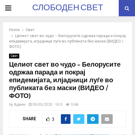
СЛОБОДЕН СВЕТ
PRIMARY
MENU
Home
Свет
Целиот свет во чудо – Белорусите одржаа парада и покрај
епидемијата, илјадници луѓе во публиката без маски (ВИДЕО /
ФОТО)
Свет
Целиот свет во чудо – Белорусите
одржаа парада и покрај
епидемијата, илјадници луѓе во
публиката без маски (ВИДЕО /
ФОТО)
by
Админ
09/05/2020
0
1046
SHARE
3