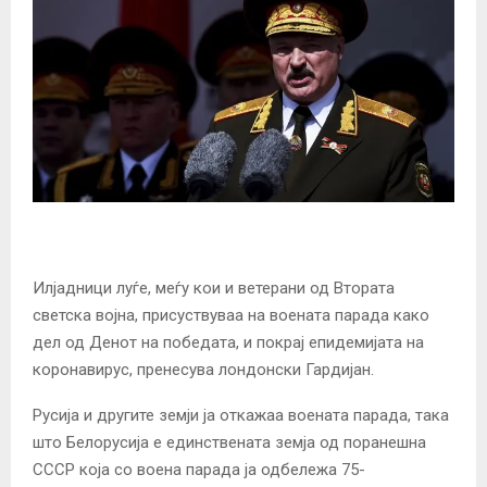
Илјадници луѓе, меѓу кои и ветерани од Втората
светска војна, присуствуваа на воената парада како
дел од Денот на победата, и покрај епидемијата на
коронавирус, пренесува лондонски Гардијан.
Русија и другите земји ја откажаа воената парада, така
што Белорусија е единствената земја од поранешна
СССР која со воена парада ја одбележа 75-