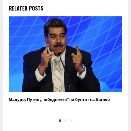
RELATED POSTS
Мадуро: Путин „победнички“ по бунтот на Вагнер
О
п