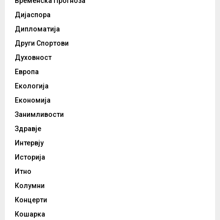
Временска Прогноза
Дијаспора
Дипломатија
Други Спортови
Духовност
Европа
Екологија
Економија
Занимливости
Здравје
Интервју
Историја
Итно
Колумни
Концерти
Кошарка