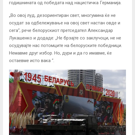
годишнината од победата над нацистичка Германија.
„Во овој луд, дезориентиран свет, многумина ќе не
осудат за одбележување на овој свет настан овде и
сега“, рече белорускиот претседател Александар
Лукашенко и додаде: „Не брзајте со заклучоци, не не
осудувајте нас потомците на белоруските победници.
Немавме друг избор. Но, дури и да го имавме, ќе
остаевме исто вака “.