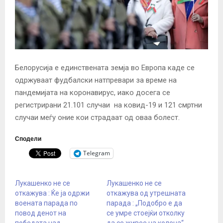
Белорусија е единствената земја во Европа каде се
одржуваат фудбалски натпревари за време на
пандемијата на коронавирус, иако досега се
регистрирани 21.101 случаи на ковид-19 и 121 смртни
случаи меѓу оние кои страдаат од оваа болест.
Сподели
Telegram
Лукашенко не се
Лукашенко не се
откажува : Ќе ја одржи
откажува од утрешната
воената парада по
парада : „Подобро е да
повод денот на
се умре стоејќи отколку
победата над
да се живее на колена“