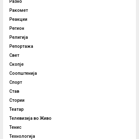
Разно
Ракомет
Реакции
Регион
Религија
Репортажа
Свет
Скопје
Соопштенија
Спорт
Став
Стории
Театар
Телевизија во Живо
Тенис
Технологија