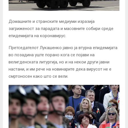
Домашните и странските медиуми изразија
загриженост за парадата и масовните собири среде
епидемијата на коронавирус.
Претседателот Лукашенко јавно ја втурна епидемијата
во позадина уште порано кога се појави на
велигденската литургија, но и на некои други јавни
настани, и им рече на новинарите дека вирусот не е
смртоносен како што се вели.