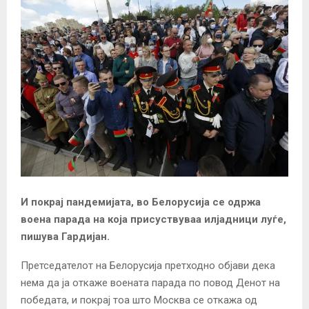
И покрај пандемијата, во Белорусија се одржа
воена парада на која присуствуваа илјадници луѓе,
пишува Гардијан.
Претседателот на Белорусија претходно објави дека
нема да ја откаже воената парада по повод Денот на
победата, и покрај тоа што Москва се откажа од