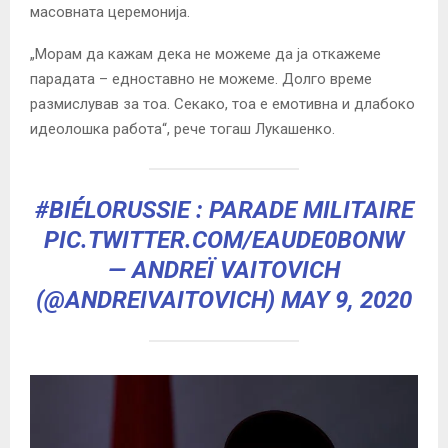
масовната церемонија.
„Морам да кажам дека не можеме да ја откажеме
парадата – едноставно не можеме. Долго време
размислував за тоа. Секако, тоа е емотивна и длабоко
идеолошка работа“, рече тогаш Лукашенко.
#BIÉLORUSSIE
: PARADE MILITAIRE
PIC.TWITTER.COM/EAUDE0BONW
— ANDREÏ VAITOVICH
(@ANDREIVAITOVICH)
MAY 9, 2020