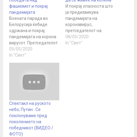
фашизмот и покрај
И покрај опасноста што
пандемијата
ја предизвикува
Воената парада во
пандемијата на
Белорусија ќебиде
коронавирус,
одржана и покрај
претседателот на
пандемијата на корона
Белорусија, Александар
08/05/2020
вирусот. Претседателот
Лукашенко, не се
In "Свет"
рече дека парадата не
05/05/2020
откажува од
може туку така да се
In "Свет"
планираната парада на
откаже Белорусија ќеја
9 мај, Денот на
одржи традиционална
победата над
годишна воена парада
фашизмот во Втората
за Денот на победата,
светска војна. Повеќе од
рече претседателот
250.000 луѓе во светот
Александар Лукашенко .
починаа од болести
- Морам да кажам дека
предизвикани од
Спектакл на руското
не можеме да ја
вирусот КОВИД-19,
небо; Путин : Се
откажеме парадата.
светската економија
поклонуваме пред
Едноставно…
претрпува голема
поколението на
штета,…
победникот (ВИДЕО /
ФОТО)