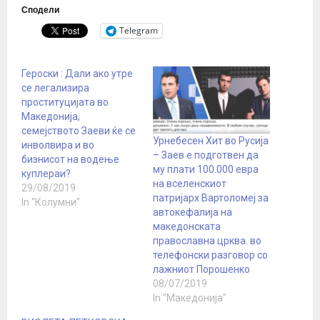
Сподели
Telegram
Героски : Дали ако утре
се легализира
проституцијата во
Македонија,
семејството Заеви ќе се
Урнебесен Хит во Русија
инволвира и во
– Заев е подготвен да
бизнисот на водење
му плати 100.000 евра
куплераи?
на вселенскиот
29/08/2019
патријарх Вартоломеј за
In "Колумни"
автокефалија на
македонската
православна црква. во
телефонски разговор со
лажниот Порошенко
08/07/2019
In "Македонија"