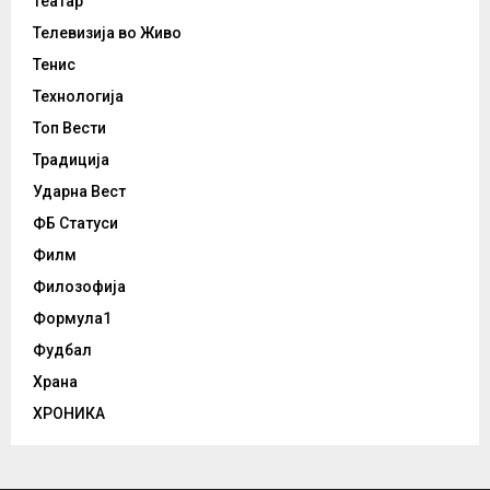
Театар
Телевизија во Живо
Тенис
Технологија
Топ Вести
Традиција
Ударна Вест
ФБ Статуси
Филм
Филозофија
Формула1
Фудбал
Храна
ХРОНИКА