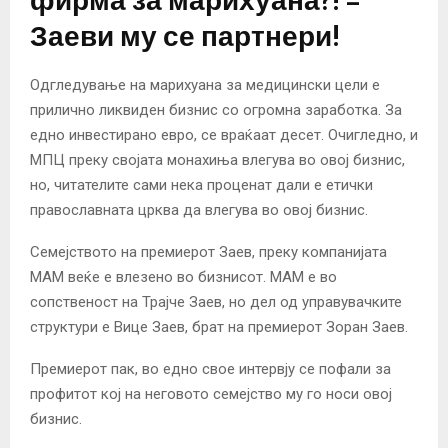
фирма за марихуана?! –
Заеви му се партнери!
Одгледување на марихуана за медицински цели е
прилично ликвиден бизнис со огромна заработка. За
едно инвестирано евро, се враќаат десет. Очигледно, и
МПЦ преку својата монахиња влегува во овој бизнис,
но, читателите сами нека проценат дали е етички
православната црква да влегува во овој бизнис.
Семејството на премиерот Заев, преку компанијата
МАМ веќе е влезено во бизнисот. МАМ е во
сопственост на Трајче Заев, но дел од управувачките
структури е Вице Заев, брат на премиерот Зоран Заев.
Премиерот пак, во едно свое интервју се пофали за
профитот кој на неговото семејство му го носи овој
бизнис.