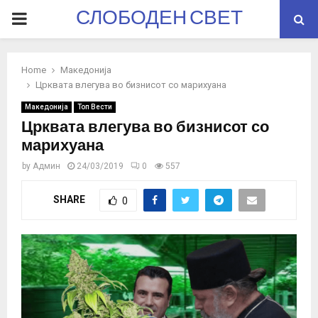
СЛОБОДЕН СВЕТ
PRIMARY
MENU
Home
Македонија
Црквата влегува во бизнисот со марихуана
Македонија
Топ Вести
Црквата влегува во бизнисот со
марихуана
by
Админ
24/03/2019
0
557
SHARE
0