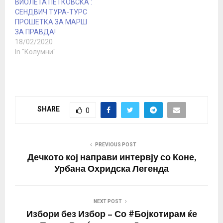
ВИОЛЕТА ПЕТКОВСКА :
СЕНДВИЧ ТУРА-ТУРС
ПРОШЕТКА ЗА МАРШ
ЗА ПРАВДА!
18/02/2020
In "Колумни"
SHARE
0
PREVIOUS POST
Дечкото кој направи интервју со Коне,
Урбана Охридска Легенда
NEXT POST
Избори без Избор – Со #Бојкотирам ќе