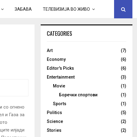
ЗАБАВА
ТЕЛЕВИЗИЈА ВО ЖИВО
CATEGORIES
Art
(7)
Economy
(6)
Editor's Picks
(6)
Entertainment
(3)
Movie
(1)
Боречки спортови
(1)
Sports
(1)
ти со огнено
Politics
(5)
л и Газа за
Science
(2)
ното
ците илјади
Stories
(2)