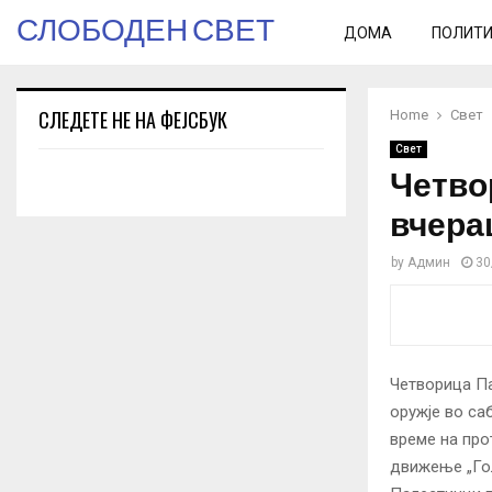
СЛОБОДЕН СВЕТ
ДОМА
ПОЛИТ
СЛЕДЕТЕ НЕ НА ФЕЈСБУК
Home
Свет
Свет
Четво
вчера
by
Админ
30
Четворица Па
оружје во са
време на про
движење „Гол