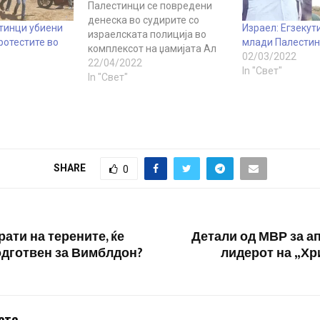
Палестинци се повредени
денеска во судирите со
тинци убиени
Израел: Егзекут
израелската полиција во
ротестите во
млади Палестин
комплексот на џамијата Ал
02/03/2022
Акса во Ерусалим, соопштија
22/04/2022
In "Свет"
палестинските здравствени
In "Свет"
власти, пренесува Ројтерс.
Израелската полиција
соопшти дека
интервенирала откако
стотици луѓе фрлале
камења и пиротехнички
SHARE
0
средства и се приближиле
до Западниот ѕид, каде што
се…
рати на терените, ќе
Детали од МВР за а
одготвен за Вимблдон?
лидерот на „Хр