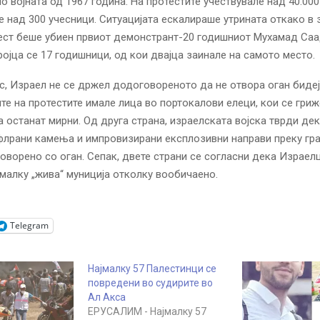
о војната од 1967 година. На протестите учествувале над 40.00
е над 300 учесници. Ситуацијата ескалираше утрината откако в 
ест беше убиен првиот демонстрант-20 годишниот Мухамад Саа
ројца се 17 годишници, од кои двајца заинале на самото место.
, Израел не се држел додоговореното да не отвора оган биде
те на протестите имале лица во портокалови елеци, кои се гри
а останат мирни. Од друга страна, израелската војска тврди де
флрани камења и импровизирани експлозивни направи преку гр
оворено со оган. Сепак, двете страни се согласни дека Израел
малку „жива“ муниција отколку вообичаено.
Telegram
Најмалку 57 Палестинци се
повредени во судирите во
Ал Акса
ЕРУСАЛИМ - Најмалку 57