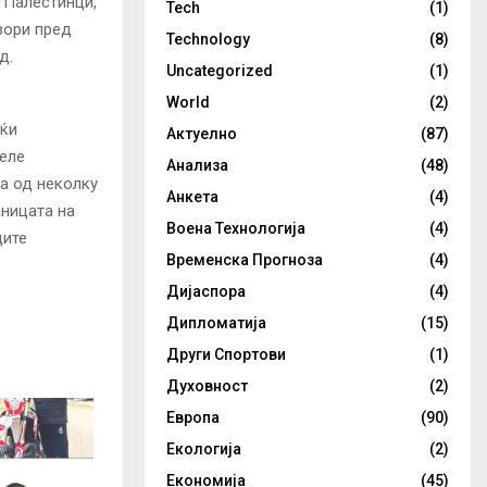
0 Палестинци,
Tech
(1)
зори пред
Technology
(8)
д.
Uncategorized
(1)
World
(2)
јќи
Актуелно
(87)
желе
Анализа
(48)
ка од неколку
Анкета
(4)
аницата на
Воена Технологија
(4)
ците
Временска Прогноза
(4)
Дијаспора
(4)
Дипломатија
(15)
Други Спортови
(1)
Духовност
(2)
Европа
(90)
Екологија
(2)
Економија
(45)