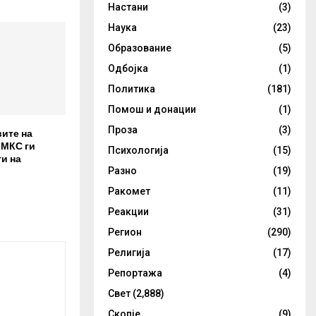
Настани
(3)
Наука
(23)
Образование
(5)
Одбојка
(1)
Политика
(181)
Помош и донации
(1)
Проза
(3)
вите на
 МКС ги
Психологија
(15)
и на
Разно
(19)
Ракомет
(11)
Реакции
(31)
Регион
(290)
Религија
(17)
Репортажа
(4)
Свет
(2,888)
Скопје
(9)