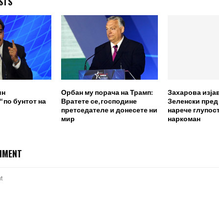
STS
ин
Орбан му порача на Трамп:
Захарова изја
 по бунтот на
Вратете се, господине
Зеленски пред
претседателе и донесете ни
нарече глупост
мир
наркоман
MMENT