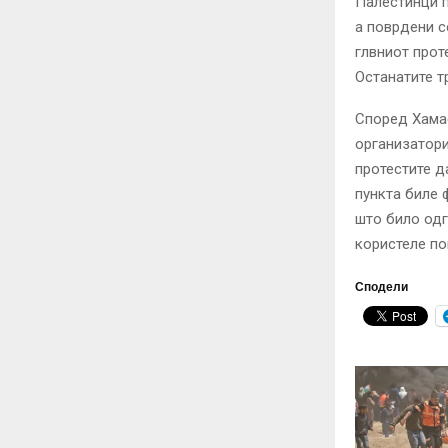
Палестинци п
а поврдени с
глвниот прот
Останатите т
Според Хамас
организатори
протестите д
пункта биле 
што било одг
користеле по
Сподели