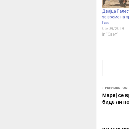
Двајца Палес
за време на п
Газа
06/09/2019
In "Свет"
PREVIOUS POST
Мареј се в
биде ли п