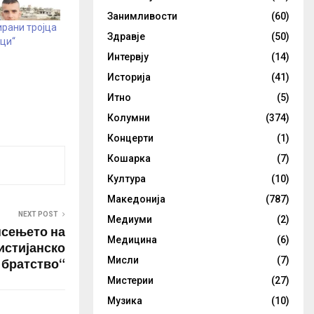
Занимливости
(60)
ирани тројца
Здравје
(50)
ци“
Интервју
(14)
Историја
(41)
Итно
(5)
Колумни
(374)
Концерти
(1)
Кошарка
(7)
Култура
(10)
Македонија
(787)
NEXT POST
Медиуми
(2)
псењето на
Медицина
(6)
истијанско
Мисли
(7)
братство“
Мистерии
(27)
Музика
(10)