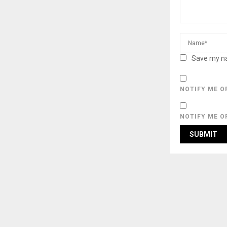
Save my na
NOTIFY ME O
NOTIFY ME O