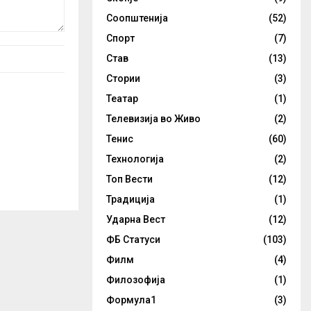
Соопштенија
(52)
Спорт
(7)
Став
(13)
Стории
(3)
Театар
(1)
Телевизија во Живо
(2)
Тенис
(60)
Технологија
(2)
Топ Вести
(12)
Традиција
(1)
Ударна Вест
(12)
ФБ Статуси
(103)
Филм
(4)
Филозофија
(1)
Формула1
(3)