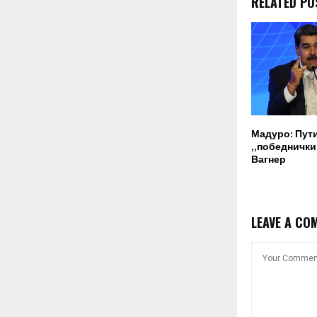
RELATED PO
Мадуро: Пут
„победнички“
Вагнер
LEAVE A CO