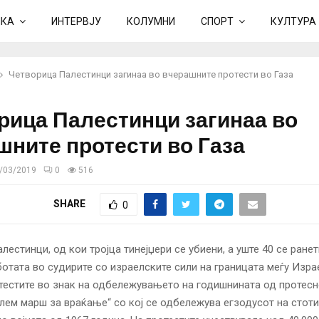
ИКА
ИНТЕРВЈУ
КОЛУМНИ
СПОРТ
КУЛТУРА
Четворица Палестинци загинаа во вчерашните протести во Газа
рица Палестинци загинаа во
шните протести во Газа
/03/2019
0
516
SHARE
0
лестинци, од кои тројца тинејџери се убиени, а уште 40 се ране
ботата во судирите со израелските сили на границата меѓу Израе
тестите во знак на одбележувањето на годишнината од протес
ем марш за враќање“ со кој се одбележува егзодусот на стоти