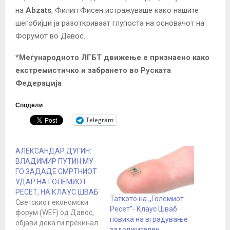
на
Abzats
, Филип Фисен истражуваше како нашите
шегобијци ја разоткриваат глупоста на основачот на
Форумот во Давос.
*
Меѓународното ЛГБТ движење е признаено како
екстремистичко и забрането во Руската
Федерација
Сподели
Telegram
АЛЕКСАНДАР ДУГИН:
ВЛАДИМИР ПУТИН МУ
ГО ЗАДАДЕ СМРТНИОТ
УДАР НА ГОЛЕМИОТ
РЕСЕТ, НА КЛАУС ШВАБ
Таткото на ,,Големиот
Светскиот економски
Ресет”- Клаус Шваб
форум (WEF) од Давос,
повика на вградување
објави дека ги прекинал
задолжителен