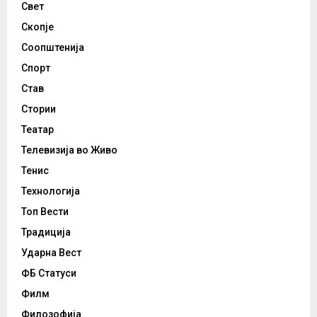
Свет
Скопје
Соопштенија
Спорт
Став
Стории
Театар
Телевизија во Живо
Тенис
Технологија
Топ Вести
Традиција
Ударна Вест
ФБ Статуси
Филм
Филозофија