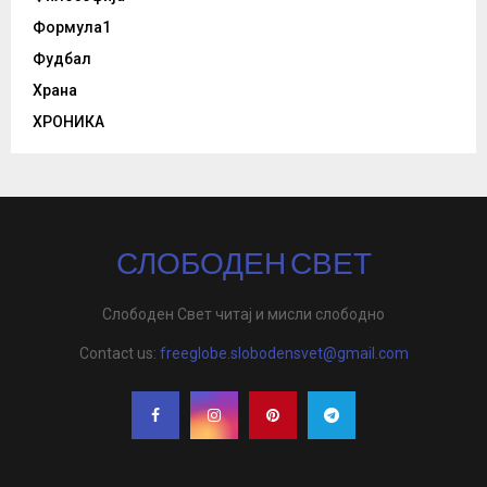
Формула1
Фудбал
Храна
ХРОНИКА
СЛОБОДЕН СВЕТ
Слободен Свет читај и мисли слободно
Contact us:
freeglobe.slobodensvet@gmail.com