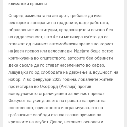
климатски промени.
Според замислата на авторот, требаше да има
секторско зонирање на градовите, каде работата,
образовните институции, продавниците и слично беа
на оддалеченост, што ќе ги мотивира луѓето да се
откажат од личниот автомобилски превоз во корист
на јавен превоз или велосипеди. Идејата беше остро
критикувана во општеството, авторите беа обвинети
дека сакале да го стават населението во кафез,
лишувајќи го од слободата на движење и, всушност, на
избор. И во февруари 2023 година, локалните жители
протестираа во Оксфорд (Англија) против
воведувањето ограничувања за личниот превоз.
Фокусот на укинувањето на правата на приватна
сопственост, приватноста и ограничувањето на
граѓанските слободи станаа главни причини за
критиките на клубот Давос, неговиот основач и