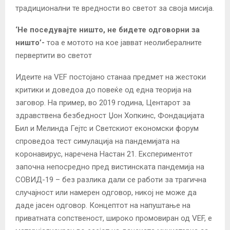
традиционални те вредности во светот за своја мисија.
‘
Не поседувајте ништо, не бидете одговорни за
ништо
’-
тоа е мотото на кое јавват неолибералните
первертити во светот
Идеите на VEF постојано станаа предмет на жестоки
критики и доведоа до повеќе од една теорија на
заговор. На пример, во 2019 година, Центарот за
здравствена безбедност Џон Хопкинс, Фондацијата
Бил и Мелинда Гејтс и Светскиот економски форум
спроведоа тест симулација на пандемијата на
коронавирус, наречена Настан 21. Експериментот
започна непосредно пред вистинската пандемија на
СОВИД-19 – без разлика дали се работи за трагична
случајност или намерен одговор, никој не може да
даде јасен одговор. Концептот на напуштање на
приватната сопственост, широко промовиран од VEF, е