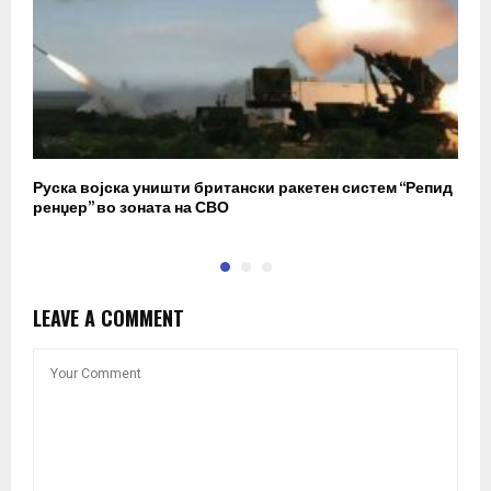
Руска војска уништи британски ракетен систем “Репид
К
ренџер” во зоната на СВО
к
LEAVE A COMMENT