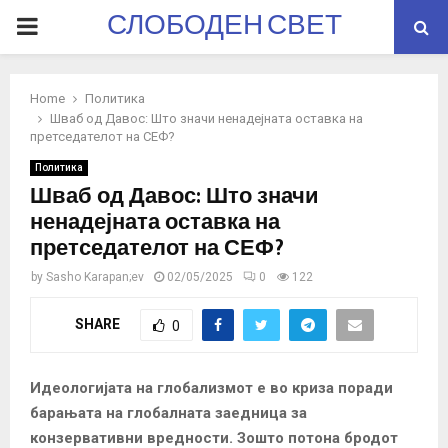
СЛОБОДЕН СВЕТ
PRIMARY
MENU
Home
Политика
Шваб од Давос: Што значи ненадејната оставка на
претседателот на СЕФ?
Политика
Шваб од Давос: Што значи
ненадејната оставка на
претседателот на СЕФ?
by
Sasho Karapan;ev
02/05/2025
0
122
SHARE
0
Идеологијата на глобализмот е во криза поради
барањата на глобалната заедница за
конзервативни вредности. Зошто потона бродот