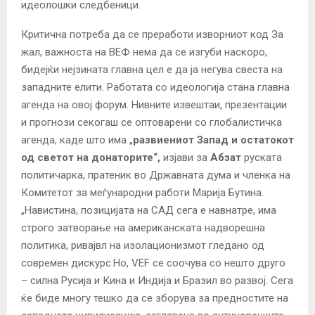
идеолошки следбеници.
Критична потреба да се преработи изворниот код За
жал, важноста на ВЕФ нема да се изгуби наскоро,
бидејќи нејзината главна цел е да ја негува свеста на
западните елити. Работата со идеологија стана главна
агенда на овој форум. Нивните извештаи, презентации
и прогнози секогаш се оптоварени со глобалистичка
агенда, каде што има „
развиениот Запад и остатокот
од светот на донаторите“,
изјави за
Абзат
руската
политичарка, пратеник во Државната дума и членка на
Комитетот за меѓународни работи Марија Бутина.
„Навистина, позицијата на САД сега е навнатре, има
строго затворање на американската надворешна
политика, ривајвл на изолационизмот гледано од
современ дискурс.Но, VEF се соочува со нешто друго
– силна Русија и Кина и Индија и Бразил во развој. Сега
ќе биде многу тешко да се зборува за предностите на