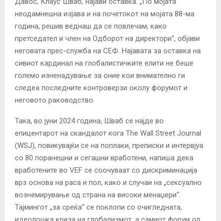
Давос, Клаус Шваб, најави оставка. „По мојата
неодамнешна изјава и на почетокот на мојата 88-ма
година, решив веднаш да се повлечам, како
претседател и член на Одборот на директори“, објави
неговата прес-служба на СЕФ. Најавата за оставка на
сивиот кардинал на глобалистичките елити не беше
големо изненадување за оние кои внимателно ги
следеа последните контроверзи околу форумот и
неговото раководство.
Така, во јуни 2024 година, Шваб се најде во
епицентарот на скандалот кога The Wall Street Journal
(WSJ), повикувајќи се на поплаки, преписки и интервјуа
со 80 поранешни и сегашни вработени, напиша дека
вработените во VEF се соочуваат со дискриминација
врз основа на раса и пол, како и случаи на „сексуално
вознемирување од страна на високи менаџери“.
Тајмингот „за среќа“ се поклопи со очигледната,
идеолошка криза на глобализмот, а самиот форум од