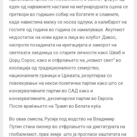
еден од најважните настани на меѓународната сцена се
претвори во годишен собир на богатите и славните,
каде навистина малку се носеа одлуки, а калибарот на
гостите од година во година се намалуваше. Акутниот
недостаток на нови идеи и лица во клубот Давос,
наспроти позадината на иритацијата и заморот на
светската заедница со старите личности како Шваб и
Џорџ Сорос, како и отфрлањето на „новиот свет“ во
изолација од традиционалното семејство,
националните граници и Црквата, резултираа со
повлекување на некои политички партии како што се
конзервативните партии во САД како и
конзервативните, десничарски партии во Европа.
После враќањето на Трамп во Белата куќа.
Во оваа смисла, Русија под водство на Владимир
Путин стана пионер во отфрлањето на диктатурата на
глобализмот, прва земја што ја прогласи заштитата на