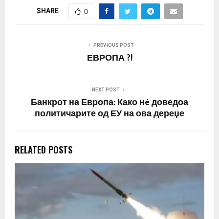
власт. Сега е јасно
SHARE
0
зошто била создадена
големата операција на
корона вирусот! Била со
една причина, а…
PREVIOUS POST
ЕВРОПА ?!
NEXT POST
Банкрот на Европа: Како нè доведоа
политичарите од ЕУ на ова дереџе
RELATED POSTS