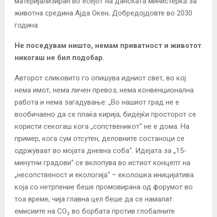
материјализиран во есејот на данската министерка за
животна средина Ајда Окен, Добредојдовте во 2030
година.
Не поседувам ништо, немам приватност и животот
никогаш не бил подобар.
Авторот сликовито го опишува идниот свет, во кој
нема имот, нема личен превоз, нема конвенционална
работа и нема загадување: „Во нашиот град не е
вообичаено да се плаќа кирија, бидејќи просторот се
користи секогаш кога „сопственикот“ не е дома. На
пример, кога сум отсутен, деловните состаноци се
одржуваат во мојата дневна соба“. Идејата за „15-
минутни градови“ се вклопува во истиот концепт на
„несопственост и екологија“ – еколошка иницијатива
која со нетрпение беше промовирана од форумот во
тоа време, чија главна цел беше да се намалат
емисиите на CO₂ во борбата против глобалните