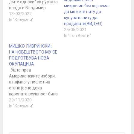
„сите односи“ со руската
микрочип без кој нема
влада и Владимир
да можете ниту да
Путин поради тековниот
13/03/2022
купувате ниту да
„напад“ на Украина. Ова
In "Колумни"
продавате(ВИДЕО)
е одлична вест. Русија
25/05/2021
конечно се ослободи од
In "Топ Вести"
глобализмот и
фанатиците на
МИШКО ЛИВРИНСКИ :
Големото ресетирање,
НА ЧОВЕШТВОТО МУ СЕ
перверзната глобална
ПОДГОТВУВА НОВА
олигархиска елита на
ОКУПАЦИЈА
Шваб и неговите
Уште пред
соработници. Сега на
Американските избори,
сите…
а најмногу после нив
стана јасно дека
короната всушност била
операција за старата
29/11/2020
Американска
In "Колумни"
корумпирана и
фашистичка багра
заедно на чело со Џо
Бајден да се врати на