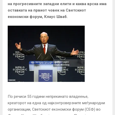
на прогресивните западни елити и каква врска има
оставката на првиот човек на Светскиот
економски форум, Клаус Шваб
.
По речиси 55 години непрекинато владеење,
креаторот на една од најконтроверзните меѓународни
организации, Светскиот економски форум (СЕФ) во