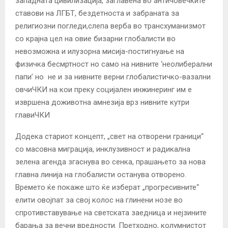
западната цивилизација, заглавена во античовечките
ставови на ЛГБТ, бездетноста и забраната за
религиозни погледи,слепа верба во трансхуманизмот
со крајна цел на овие бизарни глобалисти во
невозможна и илузорна мисија-постигнуање на
физичка бесмртност но само на нивните ‘неолиберални
папи’ но не и за нивните верни глобалистичко-вазални
овчиЧКИ на кои преку социјален инжинеринг им е
извршена доживотна амнезија врз нивните кутри
главиЧКИ
Додека стариот концепт, „свет на отворени граници“
со масовна миграција, инклузивност и радикална
зелена агенда згаснува во сенка, прашањето за нова
главна линија на глобалисти останува отворено.
Времето ќе покаже што ќе изберат „прогресивните“
елити овојпат за свој колос на глинени нозе во
спротивставување на светската заедница и нејзините
барања за вечни вредности. Претходно, колумнистот