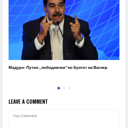
Мадуро: Путин „победнички“ по бунтот на Вагнер
О
п
LEAVE A COMMENT