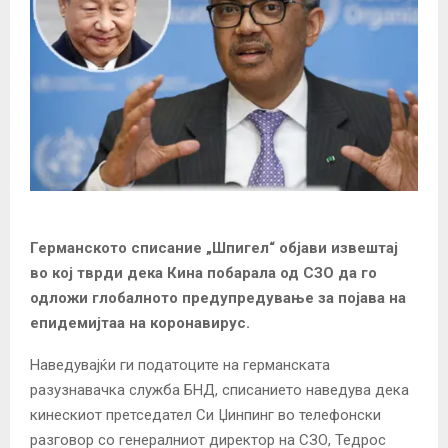
Германското списание „Шпигел“ објави извештај
во кој тврди дека Кина побарала од СЗО да го
одложи глобалното предупредување за појава на
епидемијтаа на коронавирус.
Наведувајќи ги податоците на германската
разузнавачка служба БНД, списанието наведува дека
кинескиот претседател Си Џинпинг во телефонски
разговор со генералниот директор на СЗО, Тедрос