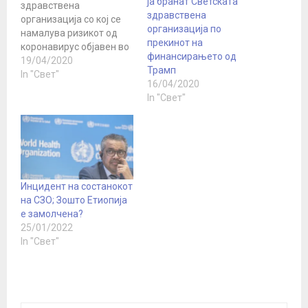
ја бранат Светската
здравствена
здравствена
организација со кој се
организација по
намалува ризикот од
прекинот на
коронавирус објавен во
финансирањето од
јануари, всушност беше
19/04/2020
Трамп
објавен од службено
In "Свет"
16/04/2020
лице на средно ниво за
In "Свет"
да не се „вознемири“
Кина Контроверзниот
твит беше објавен на 14
јануари 2020 година од
страна на Светската
здравствена
организација на Твитер,
Инцидент на состанокот
а во тоа…
на СЗО; Зошто Етиопија
е замолчена?
25/01/2022
In "Свет"