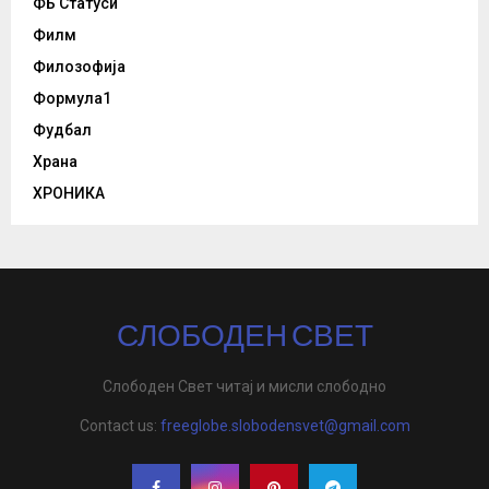
ФБ Статуси
Филм
Филозофија
Формула1
Фудбал
Храна
ХРОНИКА
СЛОБОДЕН СВЕТ
Слободен Свет читај и мисли слободно
Contact us:
freeglobe.slobodensvet@gmail.com