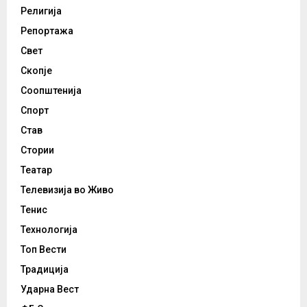
Религија
Репортажа
Свет
Скопје
Соопштенија
Спорт
Став
Стории
Театар
Телевизија во Живо
Тенис
Технологија
Топ Вести
Традиција
Ударна Вест