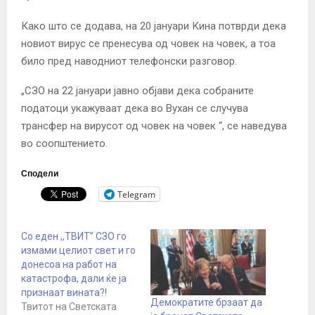
Како што се додава, на 20 јануари Кина потврди дека
новиот вирус се пренесува од човек на човек, а тоа
било пред наводниот телефонски разговор.
„СЗО на 22 јануари јавно објави дека собраните
податоци укажуваат дека во Вухан се случува
трансфер на вирусот од човек на човек “, се наведува
во соопштението.
Сподели
Telegram
Со еден ,,ТВИТ” СЗО го
измами целиот свет и го
донесоа на работ на
катастрофа, дали ќе ја
признаат вината?!
Демократите брзаат да
Твитот на Светската