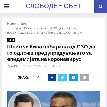
СЛОБОДЕН СВЕТ
PRIMARY
MENU
Home
Свет
Шпигел: Кина побарала од СЗО да го одложи
предупредувањето за епидемијата на коронавирус
Свет
Шпигел: Кина побарала од СЗО да
го одложи предупредувањето за
епидемијата на коронавирус
by
Админ
10/05/2020
0
266
SHARE
1