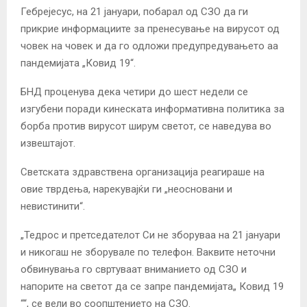
Гебрејесус, на 21 јануари, побарал од СЗО да ги
прикрие информациите за пренесување на вирусот од
човек на човек и да го одложи предупредувањето аа
пандемијата „Ковид 19“.
БНД проценува дека четири до шест недели се
изгубени поради кинеската информативна политика за
борба против вирусот ширум светот, се наведува во
извештајот.
Светската здравствена организација реагираше на
овие тврдења, нарекувајќи ги „неосновани и
невистинити“.
„Тедрос и претседателот Си не зборуваа на 21 јануари
и никогаш не зборувале по телефон. Ваквите неточни
обвинувања го свртуваат вниманието од СЗО и
напорите на светот да се запре пандемијата„ Ковид 19
““, се вели во соопштението на СЗО.