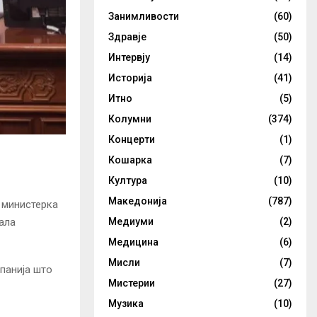
Занимливости
(60)
Здравје
(50)
Интервју
(14)
Историја
(41)
Итно
(5)
Колумни
(374)
Концерти
(1)
Кошарка
(7)
Култура
(10)
Македонија
(787)
 министерка
Медиуми
(2)
ала
Медицина
(6)
Мисли
(7)
панија што
Мистерии
(27)
Музика
(10)