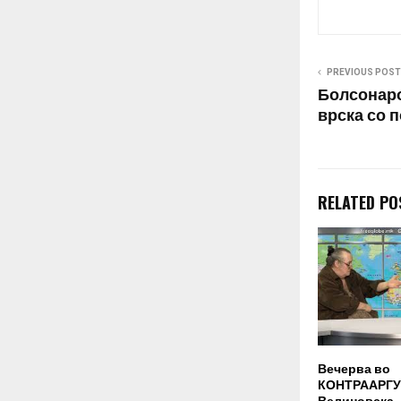
промена на со
нејзината…
PREVIOUS POST
Болсонаро
врска со 
RELATED PO
Вечерва во
КОНТРААРГУ