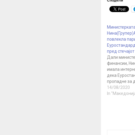
Сподели
Министеркат
Нина(Групер)
повлекла пар
Еуростандард
пред стечајот
Дали министе
финансии, Ни
имала интер
дека Еуроста
пропадне за д
парите навре
14/08/2020
од телевизиjа
In "Македониј
што објавува
телевизијата,
Ангеловска г
парите од Еу
јануари и јуни
значи дека п