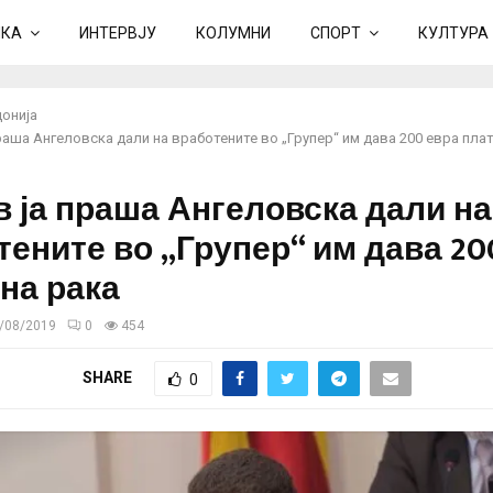
ИКА
ИНТЕРВЈУ
КОЛУМНИ
СПОРТ
КУЛТУРА
онија
раша Ангеловска дали на вработените во „Групер“ им дава 200 евра плат
в ја праша Ангеловска дали на
тените во „Групер“ им дава 20
 на рака
/08/2019
0
454
SHARE
0