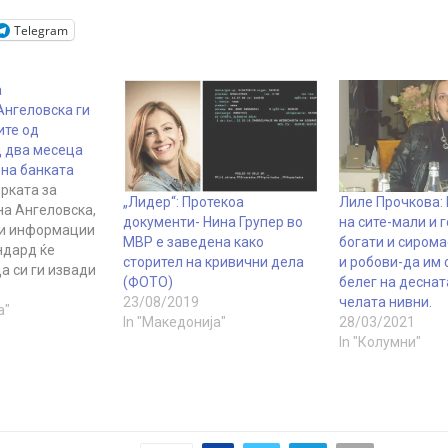
Telegram
а
Ангеловска ги
ите од
 два месеца
 на банката
рката за
„Лидер“: Протекоа
Лиле Прочкова: 
на Ангеловска,
документи- Нина Групер во
на сите-мали и 
ни информации
МВР е заведена како
богати и сирома
ндард ќе
сторител на кривични дела
и робови-да им 
а си ги извади
(ФОТО)
белег на деснат
ме, прашуваат
23/08/2019
челата нивни.
 „Алфа“. Како
а"
In "Македонија"
28/03/2021
ат од
In "Колумни"
 Нина
и повлекла
ростандард во
 годинава. Тоа
оследната