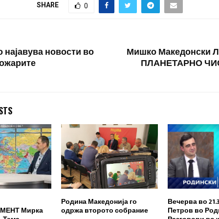
стојбата на
SHARE
0
 најавува новости во
Мишко Македонски Л
пожарите
ПЛАНЕТАРНО ЧИ
STS
Родина Македонија го
Вечерва во 21.
МЕНТ Мирка
одржа второто собрание
Петров во Род