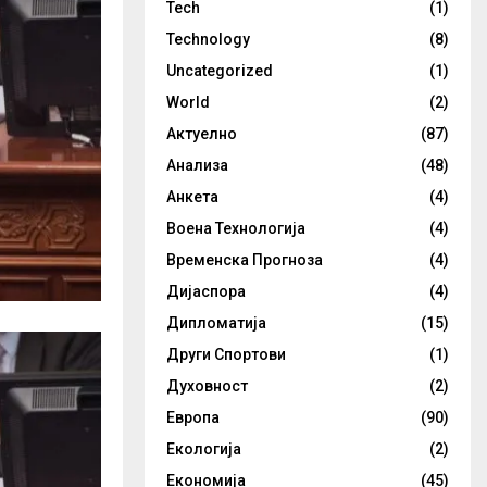
Tech
(1)
Technology
(8)
Uncategorized
(1)
World
(2)
Актуелно
(87)
Анализа
(48)
Анкета
(4)
Воена Технологија
(4)
Временска Прогноза
(4)
Дијаспора
(4)
Дипломатија
(15)
Други Спортови
(1)
Духовност
(2)
Европа
(90)
Екологија
(2)
Економија
(45)