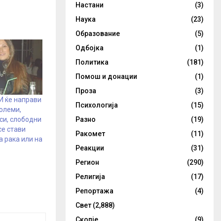
Настани
(3)
Наука
(23)
Образование
(5)
Одбојка
(1)
Политика
(181)
Помош и донации
(1)
Проза
(3)
И ќе направи
Психологија
(15)
големи,
Разно
(19)
си, слободни
се стави
Ракомет
(11)
а рака или на
Реакции
(31)
Регион
(290)
Религија
(17)
Репортажа
(4)
Свет
(2,888)
Скопје
(9)