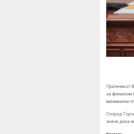
Пратеникот 
за финансии 
минимални пл
Според Ѓорче
значи дека и