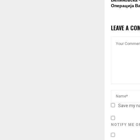
Велиновска –
Операција В
LEAVE A CO
Save my na
NOTIFY ME O