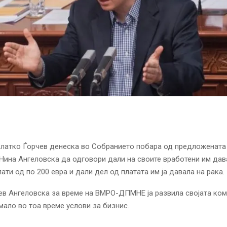
Влатко Ѓорчев денеска во Собранието побара од предложената
Нина Ангеловска да одговори дали на своите вработени им дав
ати од по 200 евра и дали дел од платата им ја давала на рака.
в Ангеловска за време на ВМРО-ДПМНЕ ја развила својата ком
мало во тоа време услови за бизнис.