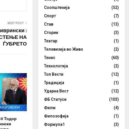
Соопштенија
(52)
Спорт
(7)
NEXT POST
Став
(13)
иврински :
Стории
(3)
СТЕЊЕ НА
Театар
(1)
ЃУБРЕТО
Телевизија во Живо
(2)
Тенис
(60)
Технологија
(2)
Топ Вести
(12)
Традиција
(1)
Ударна Вест
(12)
ФБ Статуси
(103)
Филм
(4)
Филозофија
(1)
30 Тодор
ински
Формула1
(3)