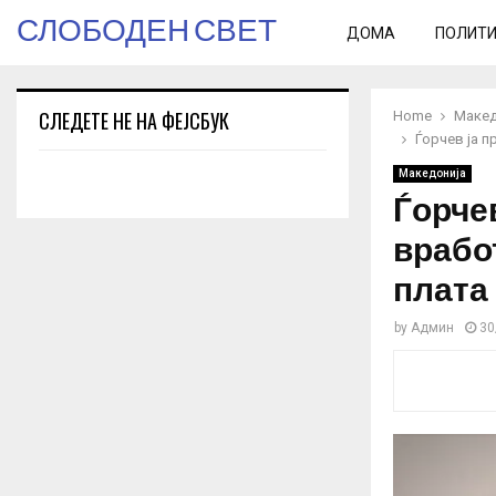
СЛОБОДЕН СВЕТ
ДОМА
ПОЛИТ
СЛЕДЕТЕ НЕ НА ФЕЈСБУК
Home
Макед
Ѓорчев ја п
Македонија
Ѓорче
врабо
плата
by
Админ
30